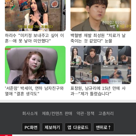
하리수 "미키정 보내주고 싶어 이
백혈병 재발 최성원 "치료가 날
혼…애 못 낳아 미안했다"
죽이는 것 같았다" 눈물
'서준맘' 박세미, 연하 남자친구와
표창원, 남규리에 15년 만에 사
열애 "결혼 생각도"
과…"제가 틀렸습니다"
회사소개
제휴/컨텐츠 판매
약관·정책
고충처리
PC화면
제보하기
앱 다운로드
맨위로↑