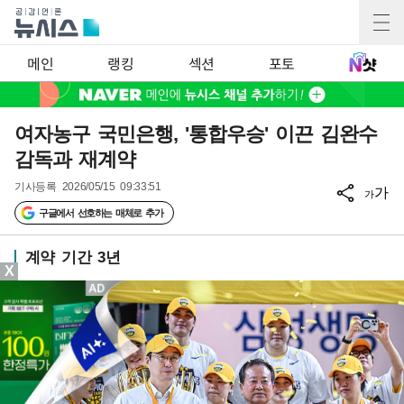
메인
랭킹
섹션
포토
여자농구 국민은행, '통합우승' 이끈 김완수
감독과 재계약
기사등록
2026/05/15 09:33:51
가
가
구글에서 선호하는 매체로 추가
계약 기간 3년
X