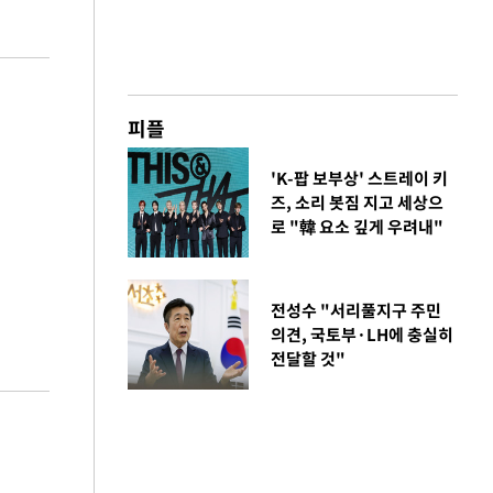
피플
'K-팝 보부상' 스트레이 키
즈, 소리 봇짐 지고 세상으
로 "韓 요소 깊게 우려내"
전성수 "서리풀지구 주민
의견, 국토부·LH에 충실히
전달할 것"