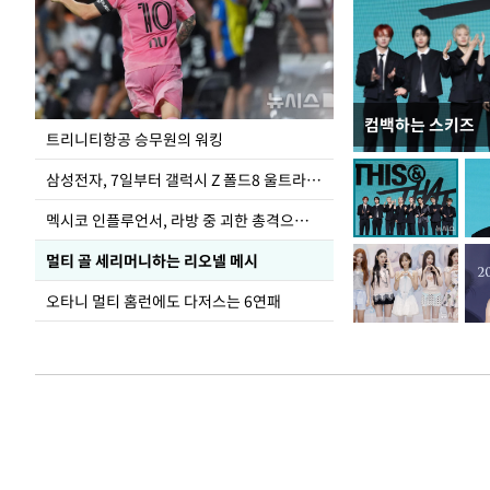
컴백하는 스키즈
입추 하루 앞둔 
트리니티항공 승무원의 워킹
폭염
삼성전자, 7일부터 갤럭시 Z 폴드8 울트라·폴드8·플립8 출시
멕시코 인플루언서, 라방 중 괴한 총격으로 사망
멀티 골 세리머니하는 리오넬 메시
오타니 멀티 홈런에도 다저스는 6연패