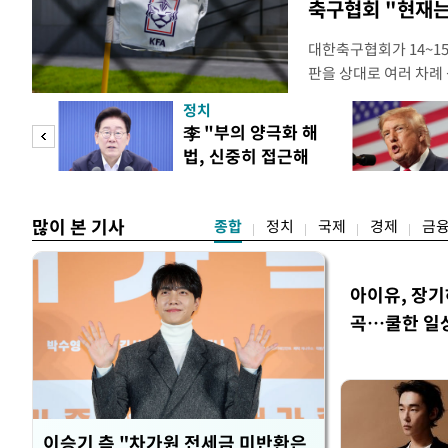
축구협회 "현재는
대한축구협회가 14~15
판을 상대로 여러 차례 
구계에 따르면 국회의 한
정치
년 국제심판 10여 명에
"사적
李 "부의 양극화 해
축구협회는 외국인 심판
법, 신중히 접근해
수십만원에서 많게는 1
 차
야"
많이 본 기사
종합
정치
국제
경제
금
아이유, 장기
곡…쿨한 일
이승기 측 "차가원 전세금 미반환은