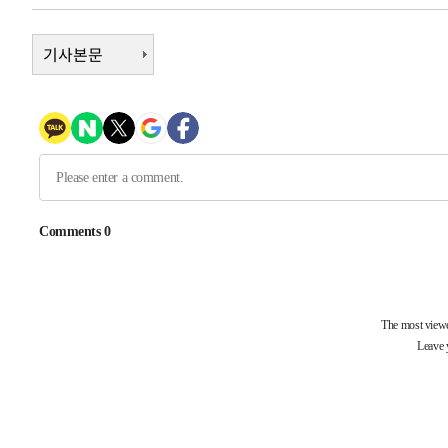
1시간 전 >
[속보]코스닥, 800p 회복…0.26% 오른 801.67 마감
기사본문
1시간 전 >
[속보]코스피, 301.88포인트(4.58%) 내린 6296.38 마감
1시간 전 >
[속보]원·달러 환율, 0.7원 내린 1423.8원 마감
2시간 전 >
"여기 떨어졌다"…다누리, 스페이스X 로켓 달 충돌 흔적 포착
3시간 전 >
손흥민, 5경기 연속골 실패…LAFC는 승부차기 끝 과달라하라
5시간 전 >
내일까지 39도 '펄펄'…기상청 "태풍 지나며 폭염 잠시 꺾인
-19095초 전 >
'월드컵 탈락 후폭풍' 축구협회…11시간 걸린 초유의 압
합)
-18531초 전 >
[속보] 뉴욕증시, 혼조 출발…나스닥 0.3%↓, 다우 0.1
-17324초 전 >
축구협회, 15년 전 심판 성 접대 파문에 "현재는 내부 지
-16009초 전 >
경찰, '홍명보는 2순위' 결론냈던 스포츠윤리센터도 압
-1605초 전 >
[속보]합참 "北 발사체는 단거리탄도미사일…감시·경계태
-1353초 전 >
日방위성, 北이 동해로 쏜 발사체는 탄도미사일 가능성
3분 전 >
[속보] SKT, 에이닷 서비스 장애 발생…"원인 파악 중"
13분 전 >
[속보]합참 "북, 동해상으로 미상 발사체 발사"
23분 전 >
'낮 최고 39도' 불볕더위…한밤 열대야도 계속[내일날씨]
24분 전 >
[속보]7~9일 프로야구 3연전도 폭염 취소…11일 재개