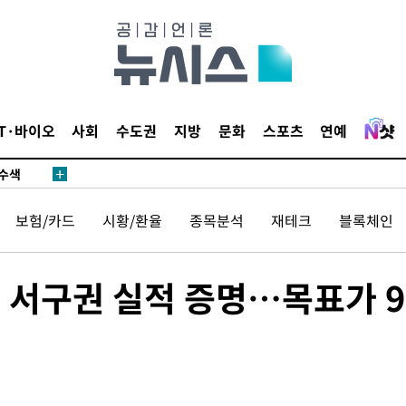
다"
수수색(종
4%↑
침 준수"
IT·바이오
사회
수도권
지방
문화
스포츠
연예
수수색
세 강화"
보험/카드
시황/환율
종목분석
재테크
블록체인
, 서구권 실적 증명…목표가 
황'