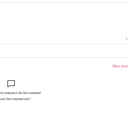
 격파
다"
수수색(종
4%↑
침 준수"
수수색
세 강화"