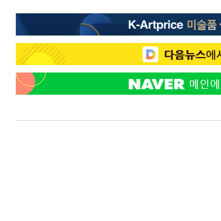
29분 전 >
"韓 외환시장 개입 관측 배경엔 美의 대한국 무역적자 있어"
32분 전 >
'월드컵 탈락 후폭풍' 축구협회…초유의 압수수색에 '충격·당
35분 전 >
서울 낮 37.9도, 올여름 최고치 경신…영등포 순간 '40도'
42분 전 >
[속보]종합특검, 대검 추가 압수수색…내란 중요임무종사 혐의
1시간 전 >
[속보]코스닥, 800p 회복…0.26% 오른 801.67 마감
1시간 전 >
[속보]코스피, 301.88포인트(4.58%) 내린 6296.38 마감
1시간 전 >
[속보]원·달러 환율, 0.7원 내린 1423.8원 마감
2시간 전 >
"여기 떨어졌다"…다누리, 스페이스X 로켓 달 충돌 흔적 포착
3시간 전 >
손흥민, 5경기 연속골 실패…LAFC는 승부차기 끝 과달라하라
5시간 전 >
내일까지 39도 '펄펄'…기상청 "태풍 지나며 폭염 잠시 꺾인