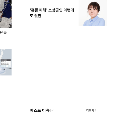
'홈플 피해' 소상공인 이번에
도 뒷전
 팬들
이 대통령, '청년 대책 속도 높여야…폭염 문제도
입추 코앞인데 전
총력 대응'