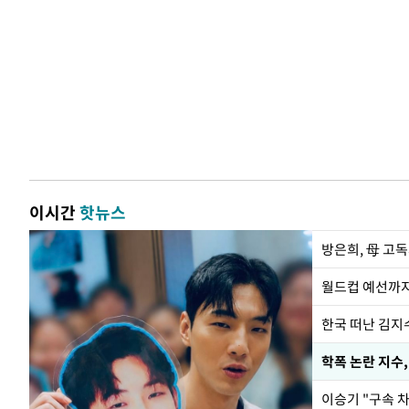
이시간
핫뉴스
방은희, 母 고독
월드컵 예선까지
한국 떠난 김지
학폭 논란 지수
이승기 "구속 차