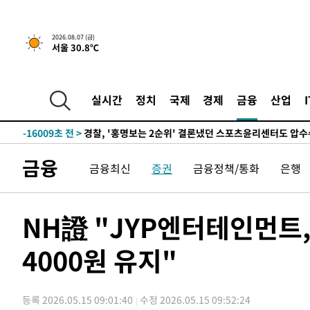
5시간 전 >
내일까지 39도 '펄펄'…기상청 "태풍 지나며 폭염 잠시 꺾인
2026.08.07 (금)
서울 30.8℃
-19095초 전 >
'월드컵 탈락 후폭풍' 축구협회…11시간 걸린 초유의 압
합)
-18531초 전 >
[속보] 뉴욕증시, 혼조 출발…나스닥 0.3%↓, 다우 0.1
-17324초 전 >
축구협회, 15년 전 심판 성 접대 파문에 "현재는 내부 지
실시간
정치
국제
경제
금융
산업
-16009초 전 >
경찰, '홍명보는 2순위' 결론냈던 스포츠윤리센터도 압
-1605초 전 >
[속보]합참 "北 발사체는 단거리탄도미사일…감시·경계태
-1353초 전 >
日방위성, 北이 동해로 쏜 발사체는 탄도미사일 가능성
금융
금융최신
증권
금융정책/통화
은행
3분 전 >
[속보] SKT, 에이닷 서비스 장애 발생…"원인 파악 중"
13분 전 >
[속보]합참 "북, 동해상으로 미상 발사체 발사"
23분 전 >
'낮 최고 39도' 불볕더위…한밤 열대야도 계속[내일날씨]
NH證 "JYP엔터테인먼트
24분 전 >
[속보]7~9일 프로야구 3연전도 폭염 취소…11일 재개
4000원 유지"
29분 전 >
"韓 외환시장 개입 관측 배경엔 美의 대한국 무역적자 있어"
32분 전 >
'월드컵 탈락 후폭풍' 축구협회…초유의 압수수색에 '충격·당
35분 전 >
서울 낮 37.9도, 올여름 최고치 경신…영등포 순간 '40도'
등록 2026.05.15 09:01:40
수정 2026.05.15 09:52:24
42분 전 >
[속보]종합특검, 대검 추가 압수수색…내란 중요임무종사 혐의