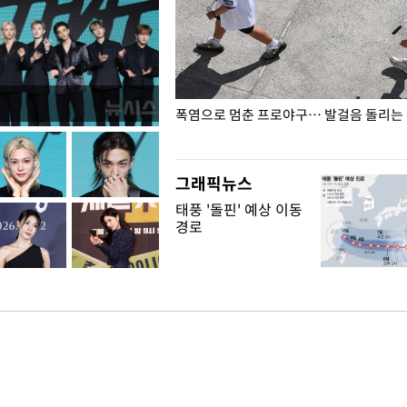
전남광주… 열화상 카메라에 담긴
폭염으로 멈춘 프로야구… 발걸음 돌리는
그래픽뉴스
태풍 '돌핀' 예상 이동
경로