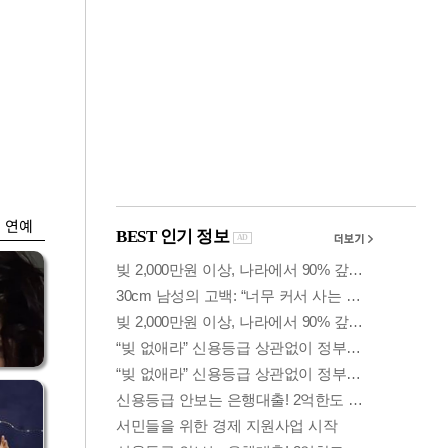
금융
개
외국인 폭풍매도에
 우
코스피 6200선 주저
앉아
연예