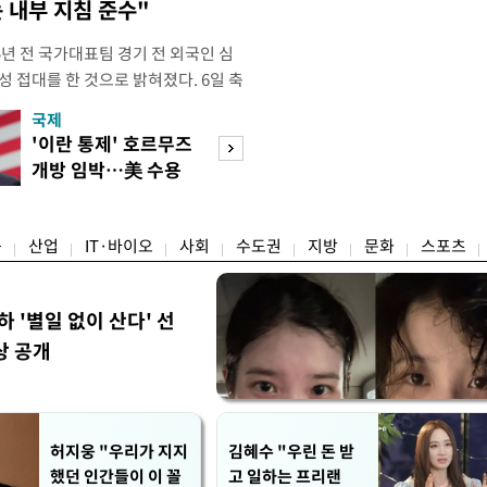
 내부 지침 준수"
년 전 국가대표팀 경기 전 외국인 심
성 접대를 한 것으로 밝혀졌다. 6일 축
 의원실은 축구협회가 2011~2012
국제
경제
게 성 접대한 사실을 확인했다. 당시
'이란 통제' 호르무즈
초고가 겨냥 세제
과 감독관 등 10여 명에게 한 번에
개방 임박…美 수용
편…전월세 '유탄'
00만원이 넘는 돈을 성
할까
려
융
산업
IT·바이오
사회
수도권
지방
문화
스포츠
하 '별일 없이 산다' 선
상 공개
허지웅 "우리가 지지
김혜수 "우린 돈 받
했던 인간들이 이 꼴
고 일하는 프리랜