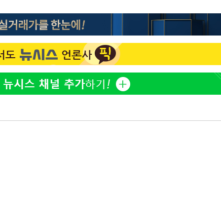
이승기 측 "차가원 전세금 
1
반환은 고도의 사기 수법
벌 원해"
황'
아이유, 장기하 '별일 없
2
일상 공개
허지웅 "우리가 지지했던 
3
들었다"…형소법 개정에 
김혜수 "우린 돈 받고 일
4
는 만큼 해내야"
효린 "절친에게 남친 빼
5
 격파
만 안 있어"
다"
축구협회, 15년 전 심판 
6
재는 내부 지침 준수"
[속보] SKT, 에이닷 서
7
인 파악 중"