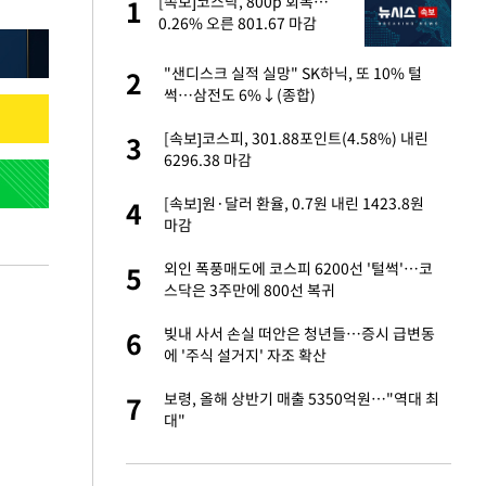
미
[속보]코스닥, 800p 회복…
1
1
…엄
0.26% 오른 801.67 마감
이 산다' 선곡…쿨한
"샌디스크 실적 실망" SK하닉, 또 10% 털
2
2
썩…삼전도 6%↓(종합)
인간들이 이 꼴 만
[속보]코스피, 301.88포인트(4.58%) 내린
3
3
격한 반응
6296.38 마감
하는 프리랜서…받
[속보]원·달러 환율, 0.7원 내린 1423.8원
4
4
마감
앗겨…지금이라면 가
외인 폭풍매도에 코스피 6200선 '털썩'…코
5
5
스닥은 3주만에 800선 복귀
성 접대 파문에 "현
빚내 사서 손실 떠안은 청년들…증시 급변동
6
6
에 '주식 설거지' 자조 확산
비스 장애 발생…"원
보령, 올해 상반기 매출 5350억원…"역대 최
7
7
대"