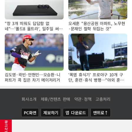
"창 3개 띄워도 답답함 없
오세훈 "용산공원 아파트, 노무현
네"…'폴드8 울트라', 일주일 써보
·문재인 철학 뒤집는 것"
니
김도영·곽빈·안현민…오승환·니
'폭염 휴식기' 프로야구 10개 구
퍼트가 콕 집은 차기 메이저리거
단, 훈련·휴식 병행…"야외 훈련
해도 안전 최우선"
회사소개
제휴/컨텐츠 판매
약관·정책
고충처리
PC화면
제보하기
앱 다운로드
맨위로↑
광
COPYRIGHTⓒ
NEWSIS
ALL RIGHTS RESERVED.
고
삭