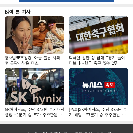
많이 본 기사
홍서범♥조갑경, 아들 불륜 사과
외국인 심판 성 접대 7경기 들여
후 근황…밝은 미소
다보니…한국 축구 '5승 2무'
SK하이닉스, 주당 375원 분기배당
[속보]SK하이닉스, 주당 375원 분
결정…3분기 중 추가 주주환원 발
기 배당…"3분기 중 주주환원 방
표
안 확정"