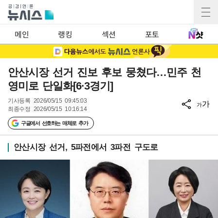
메인
랭킹
섹션
포토
안산시장 선거 진보 후보 뭉쳤다…민주 천
영미로 단일화[6·3경기]
기사등록
2026/05/15 09:45:03
가
가
최종수정
2026/05/15 10:16:14
구글에서 선호하는 매체로 추가
안산시장 선거, 5파전에서 3파전 구도로