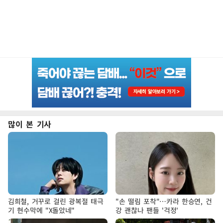
많이 본 기사
김희철, 거꾸로 걸린 광복절 태극
"손 떨림 포착"…카라 한승연, 건
기 현수막에 "X돌았네"
강 괜찮나 팬들 '걱정'