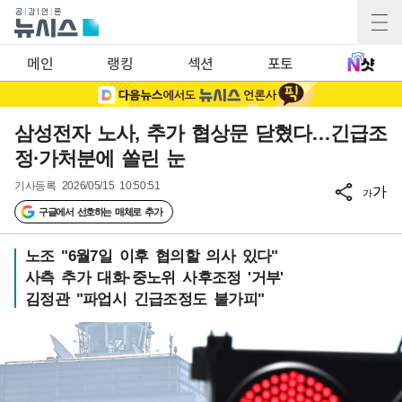
메인
랭킹
섹션
포토
삼성전자 노사, 추가 협상문 닫혔다…긴급조
정·가처분에 쏠린 눈
기사등록
2026/05/15 10:50:51
가
가
구글에서 선호하는 매체로 추가
노조 "6월7일 이후 협의할 의사 있다"
사측 추가 대화·중노위 사후조정 '거부'
김정관 "파업시 긴급조정도 불가피"