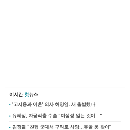
이시간
핫
뉴스
'고지용과 이혼' 의사 허양임, 새 출발했다
유혜정, 자궁적출 수술 "여성성 잃는 것이…"
김정렬 "친형 군대서 구타로 사망…유골 못 찾아"