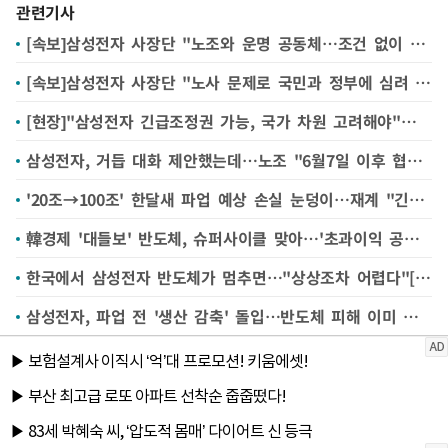
관련기사
[속보]삼성전자 사장단 "노조와 운명 공동체…조건 없이 열린 자세로 대화"
[속보]삼성전자 사장단 "노사 문제로 국민과 정부에 심려 끼쳐…사과드린다"
[현장]"삼성전자 긴급조정권 가능, 국가 차원 고려해야"…전문가들, 파업 자제 촉구
삼성전자, 거듭 대화 제안했는데…노조 "6월7일 이후 협의할 것" 파업 강행 수순
'20조→100조' 한달새 파업 예상 손실 눈덩이…재계 "긴급조정 불가피, 서둘러야"
韓경제 '대들보' 반도체, 슈퍼사이클 맞아…'초과이익 공유' 논쟁 불붙어 [한국에 무슨 일이②]
한국에서 삼성전자 반도체가 멈추면…"상상조차 어렵다"[한국에 무슨 일이①]
삼성전자, 파업 전 '생산 감축' 돌입…반도체 피해 이미 시작