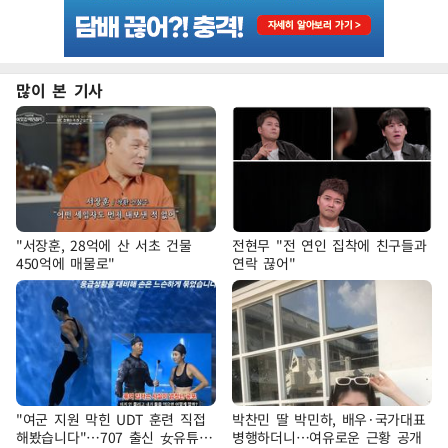
많이 본 기사
"서장훈, 28억에 산 서초 건물
전현무 "전 연인 집착에 친구들과
450억에 매물로"
연락 끊어"
"여군 지원 막힌 UDT 훈련 직접
박찬민 딸 박민하, 배우·국가대표
해봤습니다"…707 출신 女유튜버
병행하더니…여유로운 근황 공개