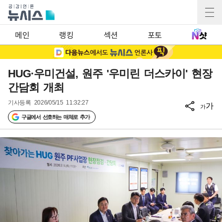
메인
랭킹
섹션
포토
HUG·우미건설, 원주 '우미린 더스카이' 현장
간담회 개최
기사등록
2026/05/15 11:32:27
가
가
구글에서 선호하는 매체로 추가