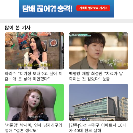
많이 본 기사
하리수 "미키정 보내주고 싶어 이
백혈병 재발 최성원 "치료가 날
혼…애 못 낳아 미안했다"
죽이는 것 같았다" 눈물
'서준맘' 박세미, 연하 남자친구와
[단독]인천 부평구 아파트서 10대
열애 "결혼 생각도"
가 40대 친모 살해