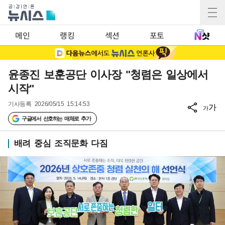
메인
랭킹
섹션
포토
윤종진 보훈공단 이사장 "청렴은 일상에서
시작"
기사등록
2026/05/15 15:14:53
가
가
구글에서 선호하는 매체로 추가
배려 중심 조직문화 다짐