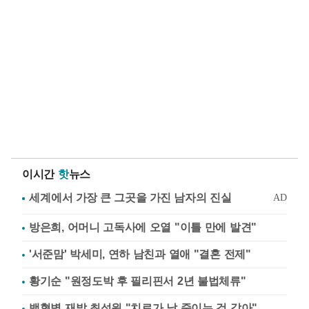
이시간
핫
뉴스
방은희, 어머니 고독사에 오열 "이틀 만에 발견"
'서준맘' 박세미, 연하 남친과 열애 "결혼 전제"
황기순 "원정도박 후 필리핀서 2년 불법체류"
백혈병 재발 최성원 "치료가 날 죽이는 것 같아"