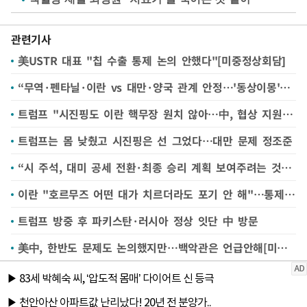
관련기사
美USTR 대표 "칩 수출 통제 논의 안했다"[미중정상회담]
“무역·펜타닐·이란 vs 대만·양국 관계 안정…'동상이몽'”[미중정상회담]
트럼프 "시진핑도 이란 핵무장 원치 않아…中, 협상 지원 의사"(종합2보)
트럼프는 몸 낮췄고 시진핑은 선 그었다…대만 문제 정조준
“시 주석, 대미 공세 전환·최종 승리 계획 보여주려는 것”[미중정상회담]
이란 "호르무즈 어떤 대가 치르더라도 포기 안 해"…통제권 재강조
트럼프 방중 후 파키스탄·러시아 정상 잇단 中 방문
美中, 한반도 문제도 논의했지만…백악관은 언급안해[미중정상회담]