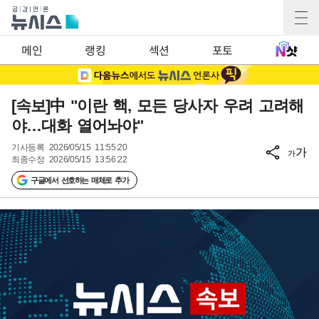
메인
랭킹
섹션
포토
[속보]中 "이란 핵, 모든 당사자 우려 고려해
야…대화 열어놔야"
기사등록
2026/05/15 11:55:20
가
가
최종수정
2026/05/15 13:56:22
구글에서 선호하는 매체로 추가