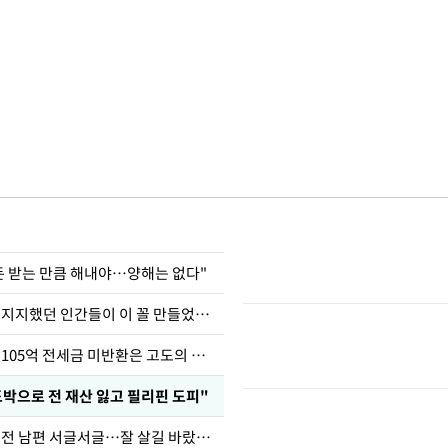
 돈 받는 만큼 해내야…양해는 없다"
허지웅 "우리가 지지했던 인간들이 이 꼴 만들었다"
이승기 "차가원 105억 전세금 미반환은 고도의 사기"
도박으로 전 재산 잃고 필리핀 도피"
정보석 "황정음 전 남편 서글서글…잘 살길 바랐는데"