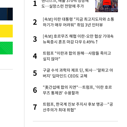
재
샌디스크, 매출 370% 성장에
1
1
도…실망스런 전망에 주가
5%↓
서글서글한 인상이
[속보] 이란 대통령 "지금 최고지도자와 소통
2
2
하기가 매우 어려워" 취임 3년 인터뷰
입힌다…AI 로봇 연
[속보] 호르무즈 해협 이란-오만 협상 기대속
3
3
뉴욕증시 혼조 마감 다우 0.49%↑
이 안 된다"
트럼프 "이란과 합의 원해…사람들 죽이고
4
4
싶지 않아"
"짝짝이 눈 탈출"
구글 수석 과학자 제프 딘, 퇴사…'알파고 아
5
5
버지' 딥마인드 CEO도 교체
 원전 반대 안해…안
"美간섭에 합의 지연"…트럼프, '이란 호르
6
6
무즈 통제권' 수용할까
, 들이받은 승합차
트럼프, 한국계 진보 주지사 후보 맹공…"공
7
7
산주의가 최대 위협"