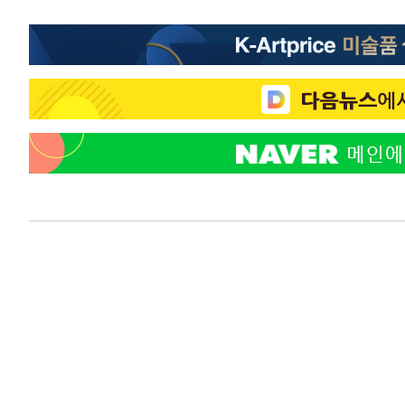
-13119초 전 >
[속보]경찰, '홍명보 선임 논란' 대한축구협회·축구회관 
색
-12506초 전 >
[속보]산업장관 "美무역법 제301조 과잉생산 결과 발표 8
상
-12299초 전 >
[속보]코스피 매도사이드카 발동…4%대 급락
-11571초 전 >
[속보]전남광주 초대 시민추천 부시장에 백승주·윤난실
-9132초 전 >
서울 열대야 15일째 지속…비공식 '초열대야' 30도 넘어
-7699초 전 >
[속보]코스닥, 2.15포인트(0.27%) 내린 797.44 출발
-7682초 전 >
[속보]코스피, 119.51포인트(1.81%) 내린 6478.75 개장
-4129초 전 >
6월 경상수지 497.3억 달러…두 달 연속 사상 최대
-4080초 전 >
서울 낮 39도 '폭염중대경보'…40도 관측 가능성도
-1442초 전 >
미 워싱턴주 스포캔 시의 통제불능 3개 산불, 방화선 일부 
1시간 전 >
[속보] 호르무즈 해협 이란-오만 협상 기대속 뉴욕증시 혼조 
0.49%↑