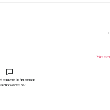
구축
마감 다우
감
 포착
라하라 격파
꺾인다"
 위협"
 수용할까
해 불가피"