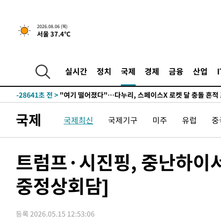
2026.08.06 (목)
서울 37.4℃
1시간 전 >
[속보] 호르무즈 해협 이란-오만 협상 기대속 뉴욕증시 혼조 
0.49%↑
-31247초 전 >
[속보]코스닥, 800p 회복…0.26% 오른 801.67 마감
-31177초 전 >
[속보]코스피, 301.88포인트(4.58%) 내린 6296.38 마
실시간
정치
국제
경제
금융
산업
-31042초 전 >
[속보]원·달러 환율, 0.7원 내린 1423.8원 마감
-28641초 전 >
"여기 떨어졌다"…다누리, 스페이스X 로켓 달 충돌 흔적
-25686초 전 >
손흥민, 5경기 연속골 실패…LAFC는 승부차기 끝 과달
국제
국제최신
국제기구
미주
유럽
중
-18287초 전 >
내일까지 39도 '펄펄'…기상청 "태풍 지나며 폭염 잠시 
-17924초 전 >
트럼프, 한국계 진보 주지사 후보 맹공…"공산주의가 최대
-17902초 전 >
"美간섭에 합의 지연"…트럼프, '이란 호르무즈 통제권'
트럼프·시진핑, 중난하이
-14422초 전 >
[속보]산업장관 "李정부, 원전 반대 안해…안정 전력 위
중정상회담]
-13119초 전 >
[속보]경찰, '홍명보 선임 논란' 대한축구협회·축구회관 
색
-12506초 전 >
[속보]산업장관 "美무역법 제301조 과잉생산 결과 발표 8
상
-12299초 전 >
[속보]코스피 매도사이드카 발동…4%대 급락
등록 2026.05.15 12:53:06
-11571초 전 >
[속보]전남광주 초대 시민추천 부시장에 백승주·윤난실