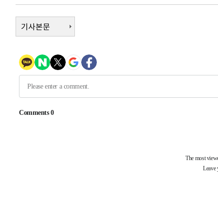
-9132초 전 >
서울 열대야 15일째 지속…비공식 '초열대야' 30도 넘어
-7699초 전 >
기사본문
[속보]코스닥, 2.15포인트(0.27%) 내린 797.44 출발
-7682초 전 >
[속보]코스피, 119.51포인트(1.81%) 내린 6478.75 개장
-4129초 전 >
6월 경상수지 497.3억 달러…두 달 연속 사상 최대
-4080초 전 >
서울 낮 39도 '폭염중대경보'…40도 관측 가능성도
-1442초 전 >
미 워싱턴주 스포캔 시의 통제불능 3개 산불, 방화선 일부 
1시간 전 >
[속보] 호르무즈 해협 이란-오만 협상 기대속 뉴욕증시 혼조 
0.49%↑
-31247초 전 >
[속보]코스닥, 800p 회복…0.26% 오른 801.67 마감
-31177초 전 >
[속보]코스피, 301.88포인트(4.58%) 내린 6296.38 마
-31042초 전 >
[속보]원·달러 환율, 0.7원 내린 1423.8원 마감
-28641초 전 >
"여기 떨어졌다"…다누리, 스페이스X 로켓 달 충돌 흔적
-25686초 전 >
손흥민, 5경기 연속골 실패…LAFC는 승부차기 끝 과달
-18287초 전 >
내일까지 39도 '펄펄'…기상청 "태풍 지나며 폭염 잠시 
-17924초 전 >
트럼프, 한국계 진보 주지사 후보 맹공…"공산주의가 최대
-17902초 전 >
"美간섭에 합의 지연"…트럼프, '이란 호르무즈 통제권'
-14422초 전 >
[속보]산업장관 "李정부, 원전 반대 안해…안정 전력 위