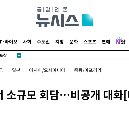
마감 다우
감
IT·바이오
사회
수도권
지방
문화
스포츠
연예
 포착
라하라 격파
국
일본
아시아/오세아니아
중동/아프리카
꺾인다"
 위협"
 수용할까
서 소규모 회담…비공개 대화[
해 불가피"
등 압수수
월 중 예