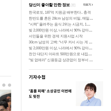
기자수첩
'홈플 피해' 소상공인 이번에
도 뒷전