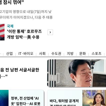
염 잠시 꺾여"
고기압의 영향으로 내일(7일)까지 낮
 무더위가 이어지겠으나, 다음 주 태풍
계가 재편되는 과정에서 폭염이 일시적
국제
경제
상청은 내다봤다. 기상청은 6일 오전
'이란 통제' 호르무즈
실거주해야 절세
같이 밝혔다. 이광연 기상청 예보분석
개방 임박…美 수용
울 전월세 매물 
결된 고기압이 한반도에 자리잡고 있
할까
들듯
융
산업
IT·바이오
사회
수도권
지방
문화
스포츠
음 전 남편 서글서글한
…"
정부, 전 산업에 'AI
바다, 워터밤 공개저
옷' 입힌다…AI 로봇