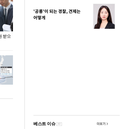
'공룡'이 되는 경찰, 견제는
어떻게
원 받으
정동영, 조현 '이상주의' 발언에 "이상이 있어야
장동혁 "李 대
현실 바꿔"
하다"