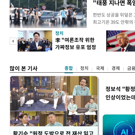
"태풍 지나면 폭
한반도 상공을 뒤덮은 
최고기온 39도 안팎의
'돌핀'이 지나며 기압
정치
으로 주춤할 것으로 기
기어
李 "여론조작 위한
정례 브리핑을 열고 이
로맨스
가짜정보 유포 엄정
관은 "상층까지 잘 연
대응"
많이 본 기사
종합
정치
국제
경제
금
정보석 "황정
인상이었는데
황기순 "원정 도박으로 전 재산 잃고