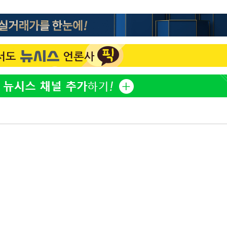
황기순 "원정 도박으로 전 
1
산 잃고 필리핀 도피"
등 압수수
월 중 예
정보석 "황정음 전 남편 
2
었는데…"
정부, 전 산업에 'AI 옷' 
3
1000대 보급 추진
바다, 워터밤 공개저격 "말
4
최준희, 또 성형수술 예고 
5
구축
마감 다우
[속보]산업장관 "李정부,
6
정 전력 위해 불가피"
고속도로서 화물차 낙하물
7
동승자 사망