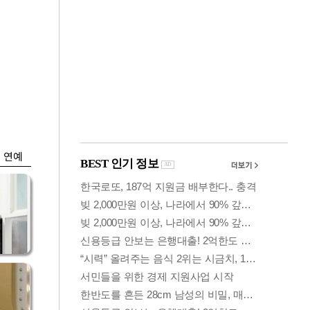
금융
…서
"샌디스크 실적 실
줄어
망"…SK하닉, 또
10% 털썩
연예