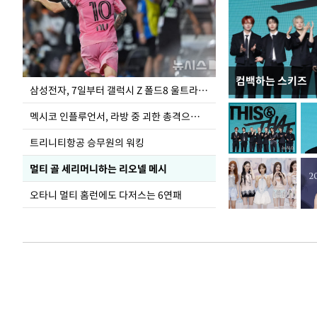
컴백하는 스키즈
이재명 대통령, 
삼성전자, 7일부터 갤럭시 Z 폴드8 울트라·폴드8·플립8 출시
선 다해 강구해야
멕시코 인플루언서, 라방 중 괴한 총격으로 사망
트리니티항공 승무원의 워킹
멀티 골 세리머니하는 리오넬 메시
오타니 멀티 홈런에도 다저스는 6연패