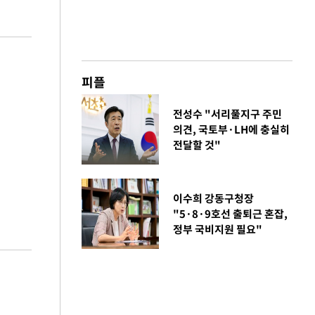
피플
전성수 "서리풀지구 주민
의견, 국토부·LH에 충실히
전달할 것"
이수희 강동구청장
"5·8·9호선 출퇴근 혼잡,
정부 국비지원 필요"