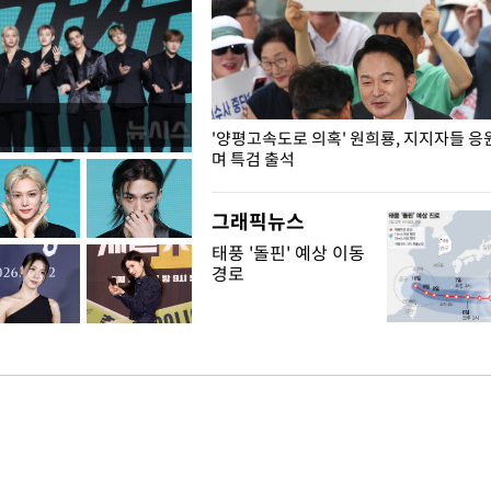
"수사·기소 분리 관련 대비책 최
'양평고속도로 의혹' 원희룡, 지지자들 응
"
며 특검 출석
그래픽뉴스
태풍 '돌핀' 예상 이동
경로