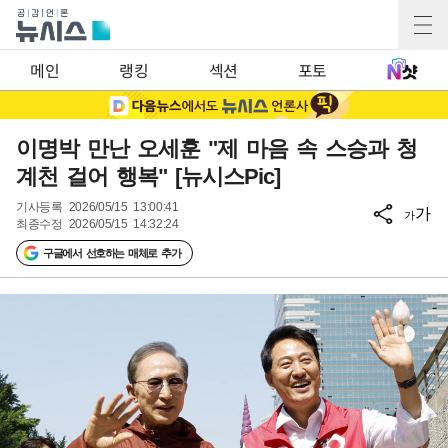
메인
랭킹
섹션
포토
이명박 만난 오세훈 "제 마음 속 스승과 청
계천 걸어 행복" [뉴시스Pic]
기사등록
2026/05/15 13:00:41
가
가
최종수정
2026/05/15 14:32:24
구글에서 선호하는 매체로 추가