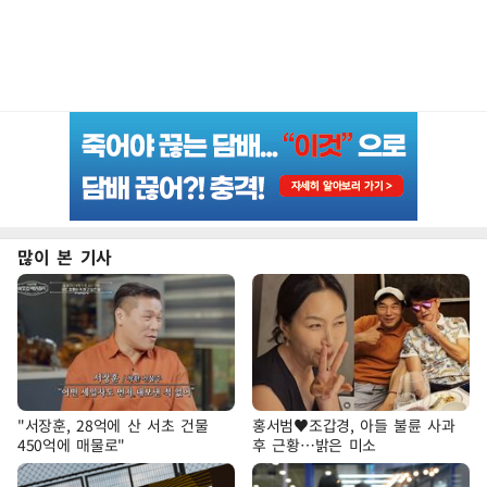
많이 본 기사
"서장훈, 28억에 산 서초 건물
홍서범♥조갑경, 아들 불륜 사과
450억에 매물로"
후 근황…밝은 미소