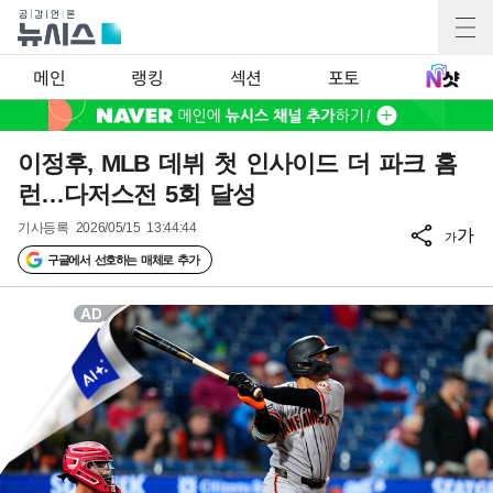
메인
랭킹
섹션
포토
이정후, MLB 데뷔 첫 인사이드 더 파크 홈
런…다저스전 5회 달성
기사등록
2026/05/15 13:44:44
가
가
구글에서 선호하는 매체로 추가