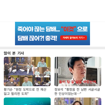
많이 본 기사
황기순 "원정 도박으로 전 재산
정보석 "황정음 전 남편 서글서글
잃고 필리핀 도피"
한 인상이었는데…"