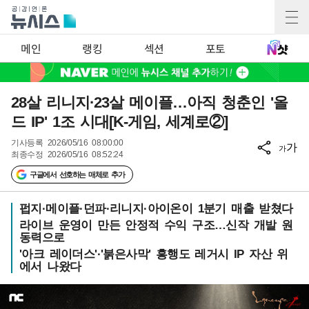
메인
랭킹
섹션
포토
28살 리니지·23살 메이플…아직 청춘인 '올
드 IP' 1조 시대[K-게임, 세계로②]
기사등록
2026/05/16 08:00:00
가
가
최종수정
2026/05/16 08:52:24
구글에서 선호하는 매체로 추가
펍지·메이플·던파·리니지·아이온이 1분기 매출 받쳤다
라이브 운영이 만든 안정적 수익 구조…신작 개발 원
동력으로
'아크 레이더스'·'붉은사막' 흥행도 레거시 IP 자산 위
에서 나왔다