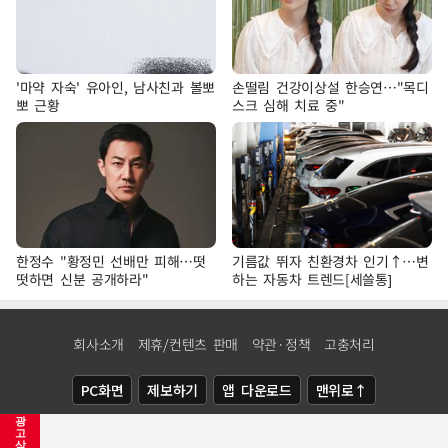
'마약 자숙' 유아인, 남사친과 볼뽀
손떨림 건강이상설 한승연…"목디
뽀 근황
스크 심해 치료 중"
한정수 "황정민 선배만 피해…떳
기름값 뛰자 친환경차 인기↑…변
떳하면 신분 공개하라"
하는 자동차 트렌드[세쓸통]
회사소개
제휴/컨텐츠 판매
약관·정책
고충처리
PC화면
제보하기
앱 다운로드
맨위로↑
광
COPYRIGHTⓒ
NEWSIS
ALL RIGHTS RESERVED.
고
삭