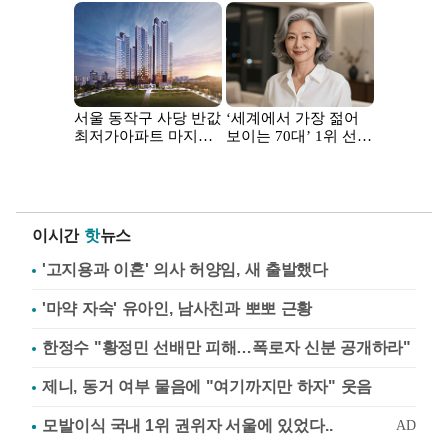
이시간
핫
뉴스
'고지용과 이혼' 의사 허양임, 새 출발했다
'마약 자숙' 유아인, 남사친과 뽀뽀 근황
한정수 "황정민 선배만 피해…폭로자 신분 공개하라"
제니, 동거 여부 물음에 "여기까지만 하자" 웃음