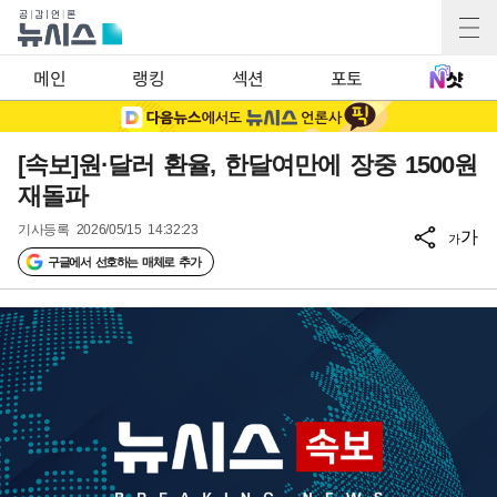
메인
랭킹
섹션
포토
[속보]원·달러 환율, 한달여만에 장중 1500원
재돌파
기사등록
2026/05/15 14:32:23
가
가
구글에서 선호하는 매체로 추가