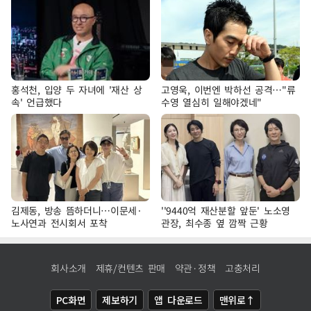
홍석천, 입양 두 자녀에 '재산 상
고영욱, 이번엔 박하선 공격…"류
속' 언급했다
수영 열심히 일해야겠네"
김제동, 방송 뜸하더니…이문세·
''9440억 재산분할 앞둔' 노소영
노사연과 전시회서 포착
관장, 최수종 옆 깜짝 근황
회사소개
제휴/컨텐츠 판매
약관·정책
고충처리
PC화면
제보하기
앱 다운로드
맨위로↑