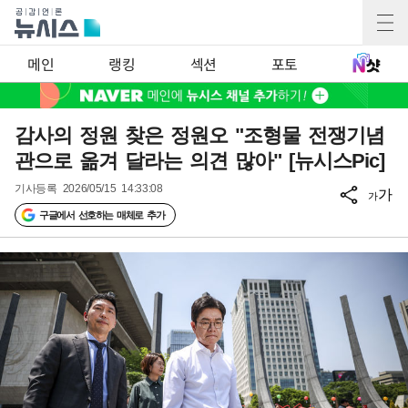
메인
랭킹
섹션
포토
감사의 정원 찾은 정원오 "조형물 전쟁기념
관으로 옮겨 달라는 의견 많아" [뉴시스Pic]
기사등록
2026/05/15 14:33:08
가
가
구글에서 선호하는 매체로 추가