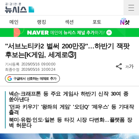
메인
랭킹
섹션
포토
"서브노티카2 벌써 200만장"…하반기 잭팟
후보는[K게임, 세계로③]
기사등록
2026/05/16 09:00:00
가
가
최종수정
2026/05/16 10:00:24
구글에서 선호하는 매체로 추가
넥슨·크래프톤 등 주요 게임사 하반기 신작 30여 종
쏟아낸다
'던파 키우기' '왕좌의 게임' '오딘Q' '제우스' 등 기대작
출격
북미·유럽·인도·일본 등 타깃 시장 다변화…플랫폼 장
벽 허문다