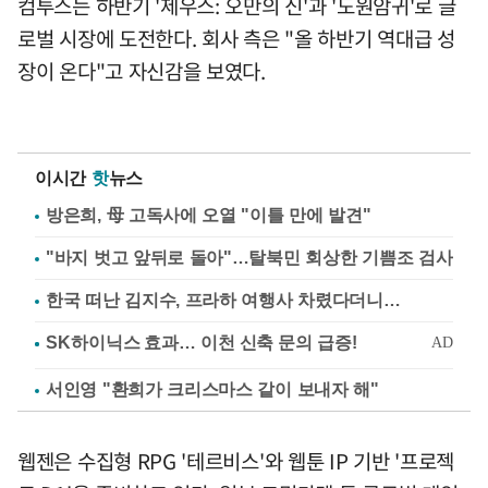
컴투스는 하반기 '제우스: 오만의 신'과 '도원암귀'로 글
로벌 시장에 도전한다. 회사 측은 "올 하반기 역대급 성
장이 온다"고 자신감을 보였다.
이시간
핫
뉴스
방은희, 母 고독사에 오열 "이틀 만에 발견"
"바지 벗고 앞뒤로 돌아"…탈북민 회상한 기쁨조 검사
한국 떠난 김지수, 프라하 여행사 차렸다더니…
서인영 "환희가 크리스마스 같이 보내자 해"
웹젠은 수집형 RPG '테르비스'와 웹툰 IP 기반 '프로젝