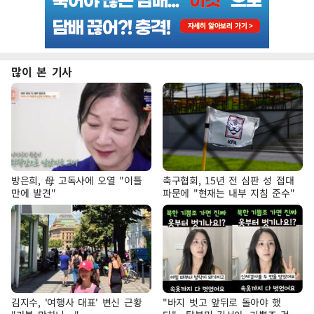
많이 본 기사
방은희, 母 고독사에 오열 "이틀
축구협회, 15년 전 심판 성 접대
만에 발견"
파문에 "현재는 내부 지침 준수"
김지수, '여행사 대표' 변신 근황
"바지 벗고 앞뒤로 돌아야 했