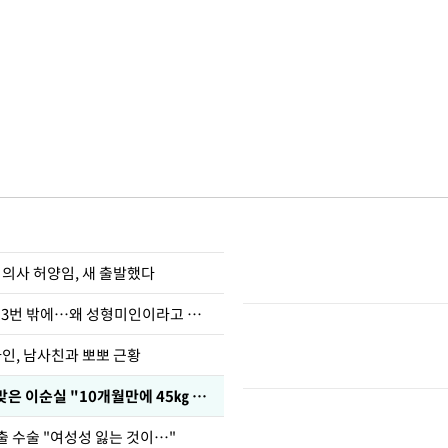
 의사 허양임, 새 출발했다
장영란 "쌍커풀 3번 밖에…왜 성형미인이라고 하냐"
아인, 남사친과 뽀뽀 근황
다이어트 주사 맞은 이순실 "10개월만에 45㎏ 감량"
출 수술 "여성성 잃는 것이…"