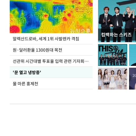
컴백하는 스키즈
극한 폭염에 바닥
알렉산드로바, 세계 1위 사발렌카 격침
도
원·달러환율 1300원대 목전
선관위 시간대별 투표율 입력 관련 기자회견하는 주진우 의원
'문 열고 냉방중'
물 마른 홍제천