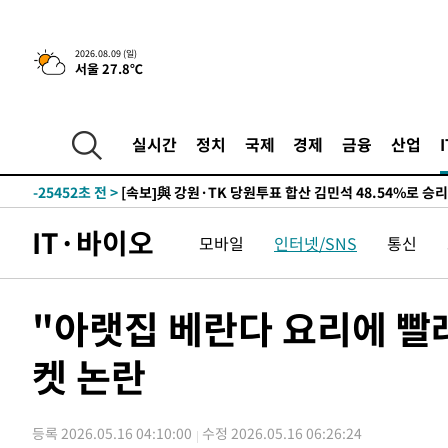
2026.08.09 (일)
4시간 전 >
[속보]美중부 사령관, 이스라엘 긴급방문 다중화된 전선 상황
서울 27.8℃
-30480초 전 >
이강인 ATM 입단식에 '상암벌 들썩'…"세계적인 선수 
-29476초 전 >
태풍 돌핀, 중 저장성 타이저우시 해안에 상륙 (1보)
실시간
정치
국제
경제
금융
산업
-26822초 전 >
AT마드리드 데뷔 앞둔 이강인, 맨시티전 선발 대신 '벤치 
-25452초 전 >
[속보]與 강원·TK 당원투표 합산 김민석 48.54%로 
44.40%
-24786초 전 >
與 강원·TK 당원투표 합산 김민석 46.01%로 승리…정
44.53%
-24626초 전 >
[속보]與전대 권리당원투표…강원·경북 김민석, 대구 정
IT·바이오
모바일
인터넷/SNS
통신
-24433초 전 >
[속보]與 당대표 경선, 경북 권리당원 투표 김민석 47.3
45.71%
-24335초 전 >
[속보]與 당대표 경선, 대구 권리당원 투표 정청래 47.8
"아랫집 베란다 요리에 빨
46.35%
-24132초 전 >
[속보]與 당대표 경선, 강원 권리당원 투표 김민석 승리…5
득표
-22050초 전 >
"일본축구협회, 대한축구협회 성 접대 의혹 심판 조사"
켓 논란
-14692초 전 >
[속보]장은수, KLPGA 제주삼다수 역전 우승…데뷔 10년
정상
-10057초 전 >
"얼마나 더웠으면"…안동 물길공원서 헤엄친 구렁이 '소
-9984초 전 >
손흥민, 68분 뛰고 2경기 침묵…LAFC, 톨루카에 1-0 승리
등록 2026.05.16 04:10:00
수정 2026.05.16 06:26:24