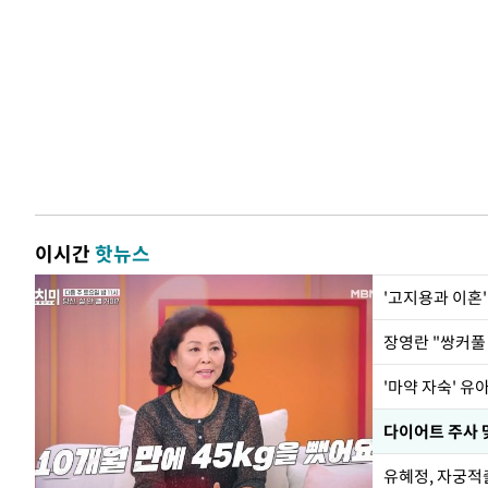
이시간
핫뉴스
'고지용과 이혼'
'마약 자숙' 유
유혜정, 자궁적