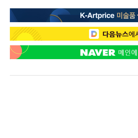
득표
-22050초 전 >
"일본축구협회, 대한축구협회 성 접대 의혹 심판 조사"
-14692초 전 >
[속보]장은수, KLPGA 제주삼다수 역전 우승…데뷔 10년
정상
-10057초 전 >
"얼마나 더웠으면"…안동 물길공원서 헤엄친 구렁이 '소
-9984초 전 >
손흥민, 68분 뛰고 2경기 침묵…LAFC, 톨루카에 1-0 승리
-9256초 전 >
'2경기 연속 침묵' 손흥민, 톨루카전 68분만 뛰고 슈팅 0개
-8008초 전 >
이강인, 오늘 서울서 AT마드리드 입단식…'전례 없는 특급
1시간 전 >
'여긴 20도, 저긴 50도'…열화상 카메라로 본 폭염 저감시설 
1시간 전 >
콜롬비아 신임 우파 대통령 취임 하루만에 차량폭탄 폭발 사건
3시간 전 >
튀르키예 외무장관, "메카 3국 방위협정은 이란이 목표 아냐 "
4시간 전 >
이군이 불법 군시설 건설한 레바논 남부에서 레바논군 3명 폭
4시간 전 >
[속보]美중부 사령관, 이스라엘 긴급방문 다중화된 전선 상황