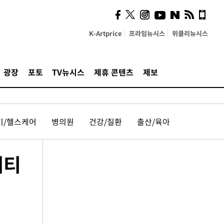
K-Artprice
프라임뉴시스
위클리뉴시스
광장
포토
TV뉴시스
제휴 콘텐츠
제보
기/헬스케어
병의원
건강/질환
출산/육아
에티