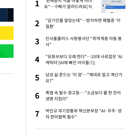
"판매중지 식품 어떻게 아나
1
1
라"
요"…구삐가 알려드려요[식
약처가 바꾼다]
톨루카전 선발 출
"감기인줄 알았는데"…방치하면 패혈증 '이
2
2
질환'
마드리드 입단
인사돌플러스 사랑봉사단 "취약계층 아동 봉
3
3
사"
'…열화상 카메라로 본
"유튜브보다 오래 한다"…10대 사로잡은 'AI
4
4
캐릭터'[AI에 빠진 아이들①]
"여기까지만 하자"
남성 삶 흔드는 '이 암'…"제대로 알고 계신가
5
5
요?"
침묵…LAFC, 톨루
폭염 속 탈수 경고등… "소금보다 물 한 잔이
6
6
생명 지킴이"
잔 정유시설서 화재
박인규 과기정통부 혁신본부장 "AI·우주·양
7
7
자 한미협력 필수"