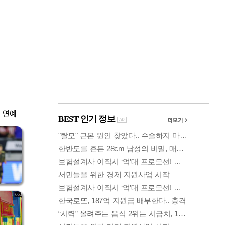
금융
박
변동성 커진 코스
연
피…거래대금 올해
최저
연예