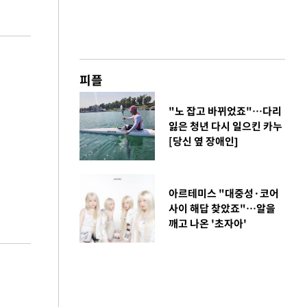
피플
"노 잡고 바뀌었죠"…다리
잃은 청년 다시 일으킨 카누
[당신 옆 장애인]
아르테미스 "대중성·코어
사이 해답 찾았죠"…알을
깨고 나온 '초자아'