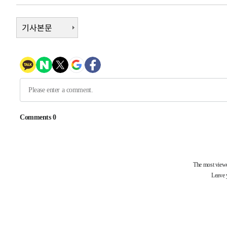
-9256초 전 >
'2경기 연속 침묵' 손흥민, 톨루카전 68분만 뛰고 슈팅 0개
-8008초 전 >
이강인, 오늘 서울서 AT마드리드 입단식…'전례 없는 특급
기사본문
1시간 전 >
'여긴 20도, 저긴 50도'…열화상 카메라로 본 폭염 저감시설 
1시간 전 >
콜롬비아 신임 우파 대통령 취임 하루만에 차량폭탄 폭발 사건
3시간 전 >
튀르키예 외무장관, "메카 3국 방위협정은 이란이 목표 아냐 "
4시간 전 >
이군이 불법 군시설 건설한 레바논 남부에서 레바논군 3명 폭
4시간 전 >
[속보]美중부 사령관, 이스라엘 긴급방문 다중화된 전선 상황
-30480초 전 >
이강인 ATM 입단식에 '상암벌 들썩'…"세계적인 선수 
-29476초 전 >
태풍 돌핀, 중 저장성 타이저우시 해안에 상륙 (1보)
-26822초 전 >
AT마드리드 데뷔 앞둔 이강인, 맨시티전 선발 대신 '벤치 
-25452초 전 >
[속보]與 강원·TK 당원투표 합산 김민석 48.54%로 
44.40%
-24786초 전 >
與 강원·TK 당원투표 합산 김민석 46.01%로 승리…정
44.53%
-24626초 전 >
[속보]與전대 권리당원투표…강원·경북 김민석, 대구 정
-24433초 전 >
[속보]與 당대표 경선, 경북 권리당원 투표 김민석 47.3
45.71%
-24335초 전 >
[속보]與 당대표 경선, 대구 권리당원 투표 정청래 47.8
46.35%
-24132초 전 >
[속보]與 당대표 경선, 강원 권리당원 투표 김민석 승리…5