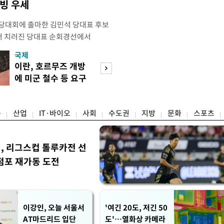
박빙 우세
전당대회에 출마한 김민석 당대표 후보
서 치러진 당대표 순회경선에서
표)를 얻어 상대 경쟁주자인 정청래 후보
국제
경제
) 차로 제치고 1위를 차지했다. 전날 제주
이란, 호르무즈 개방
세제·토허제 엇
서도 김 후보가 앞섰다. 이에 따라 누
에 미군 철수 등 요구
자…실거주 유예 
에서도 김 후보(46.01%)가
장 검토
융
산업
IT·바이오
사회
수도권
지방
문화
스포츠
민, 리그스컵 톨루카전 선
점포 재가동 도전
이강인, 오늘 서울서
'여긴 20도, 저긴 50
AT마드리드 입단
도'…열화상 카메라