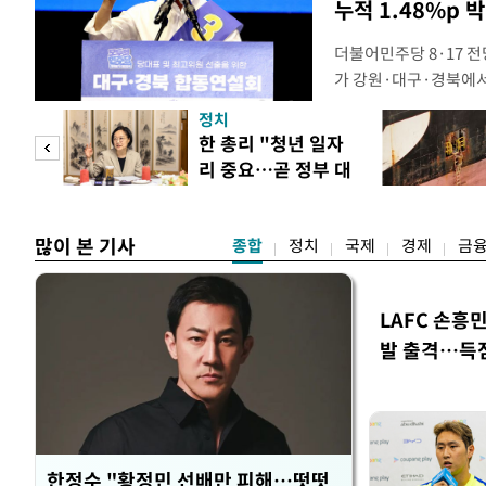
누적 1.48%p 
더불어민주당 8·17 
가 강원·대구·경북에
48.54%(1만8977
정치
를 1622표(4.14%p
만 피
한 총리 "청년 일자
·인천 권리당원 투표에
리 중요…곧 정부 대
적 합산(가중치 미반영)
공개
책"
많이 본 기사
종합
정치
국제
경제
금
LAFC 손흥
발 출격…득
한정수 "황정민 선배만 피해…떳떳