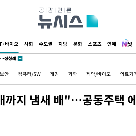
 논의
되길"
IT·바이오
사회
수도권
지방
문화
스포츠
연예
시작'
승리…정청래
청래
청래 승리
보안
컴퓨터/SW
게임
과학
제약/바이오
의료기
7%·정청래
2%·김민석
래까지 냄새 배"…공동주택 
0.30%
 차에 첫
동'
(종합)