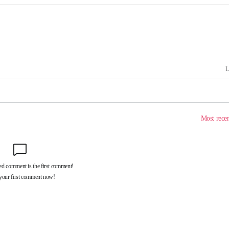
대우'
'온도차'
 밝혀
발로 부상
 논의
되길"
시작'
승리…정청래
청래
청래 승리
7%·정청래
2%·김민석
0.30%