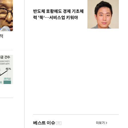
반도체 호황에도 경제 기초체
력 '뚝‘…서비스업 키워야
누적
용산·강남·서초 유휴부지까지…세제 이은 '영끌'
폭염 속 주말 풍
공급대책 윤곽