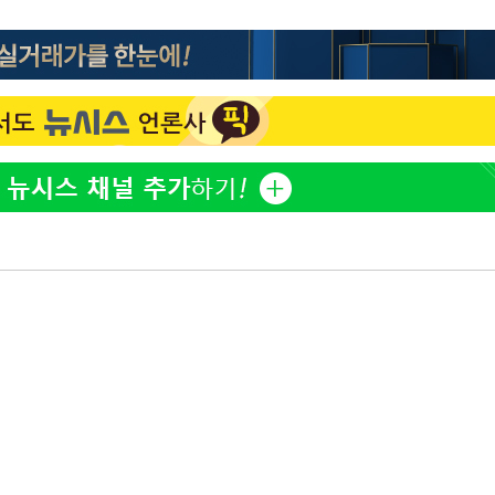
한정수 "황정민 선배만 피
1
해…떳떳하면 신분 공개하
 차에 첫
동'
LAFC 손흥민, 리그스컵 
2
격…득점포 재가동 도전
(종합)
이강인, 오늘 서울서 AT
3
대우'
식…'전례 없는 특급대우'
'온도차'
'여긴 20도, 저긴 50도
4
폭염 저감시설 '온도차'
 밝혀
제니, 동거 여부 물음에 
5
발로 부상
웃음
 논의
손흥민, 68분 뛰고 2경기 
6
카에 1-0 승리(종합)
사우디 남서부 아람코 자
7