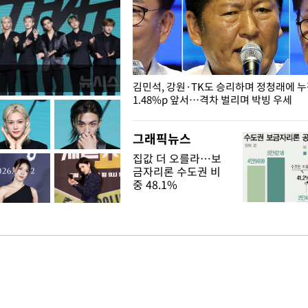
 드러난 홍제천…물고기 떼죽음
김민석, 강원·TK도 승리하며 정청래에 
1.48%p 앞서…격차 벌리며 박빙 우세
그래픽뉴스
집값 더 오를라…보
금자리론 수도권 비
중 48.1%