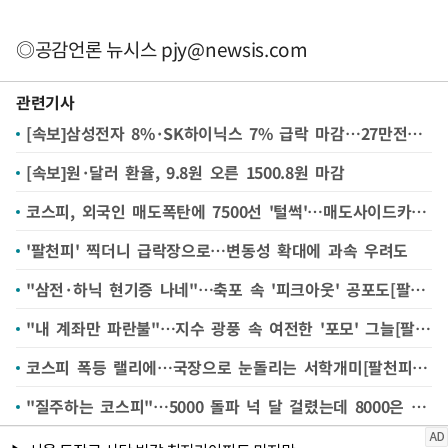
◎공감언론 뉴시스
pjy@newsis.com
관련기사
[속보]삼성전자 8%·SK하이닉스 7% 급락 마감…27만전자·180만닉스 후퇴
[속보]원·달러 환율, 9.8원 오른 1500.8원 마감
코스피, 외국인 매도폭탄에 7500선 '털썩'…매도사이드카 발동
'팔천피' 찍더니 급락장으로…변동성 확대에 과속 우려도
"삼전·하닉 현기증 나네"…축포 속 '피크아웃' 공포도[팔천피 시대]
"내 계좌만 파란불"…지수 광풍 속 여전한 '포모' 그늘[팔천피 시대]
코스피 폭등 랠리에…국장으로 눈돌리는 서학개미[팔천피 시대]
"질주하는 코스피"…5000 돌파 넉 달 걸렸는데 8000은 7거래일만[팔천피 시대]