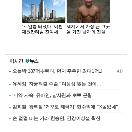
이시간
핫
뉴스
유혜정, 자궁적출 수술 "여성성 잃는 것이…"
'마약 자숙' 유아인, 남사친과 뽀뽀 근황
김희철, 광복절 '거꾸로 태극기' 현수막에 "X돌았네"
손 덜덜 떠는 카라 한승연, 건강이상설 확산