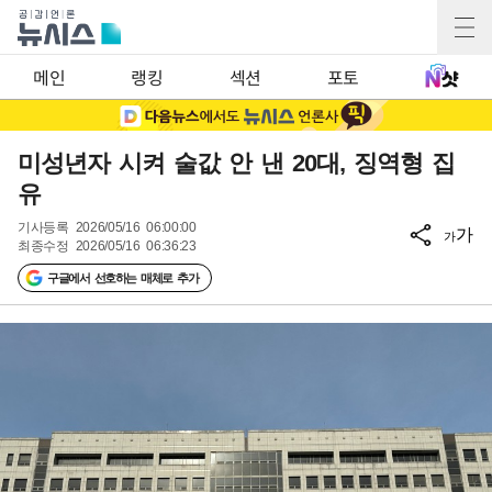
메인
랭킹
섹션
포토
미성년자 시켜 술값 안 낸 20대, 징역형 집
유
기사등록
2026/05/16 06:00:00
가
가
최종수정
2026/05/16 06:36:23
구글에서 선호하는 매체로 추가