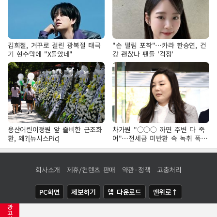
김희철, 거꾸로 걸린 광복절 태극
"손 떨림 포착"…카라 한승연, 건
기 현수막에 "X돌았네"
강 괜찮나 팬들 '걱정'
용산어린이정원 앞 즐비한 근조화
차가원 "○○○ 까면 주변 다 죽
환, 왜?[뉴시스Pic]
어"…전세금 미반환 속 녹취 폭로
파장
회사소개
제휴/컨텐츠 판매
약관·정책
고충처리
PC화면
제보하기
앱 다운로드
맨위로↑
광
COPYRIGHTⓒ
NEWSIS
ALL RIGHTS RESERVED.
고