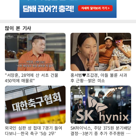
많이 본 기사
"서장훈, 28억에 산 서초 건물
홍서범♥조갑경, 아들 불륜 사과
450억에 매물로"
후 근황…밝은 미소
외국인 심판 성 접대 7경기 들여
SK하이닉스, 주당 375원 분기배당
다보니…한국 축구 '5승 2무'
결정…3분기 중 추가 주주환원 발