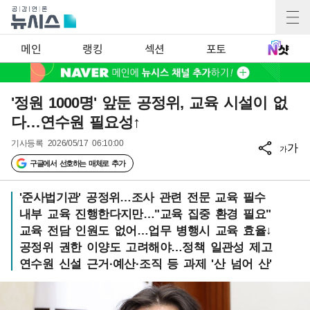
메인
랭킹
섹션
포토
'정원 1000명' 앞둔 공정위, 교육 시설이 없
다…연수원 필요성↑
기사등록
2026/05/17 06:10:00
가
가
구글에서 선호하는 매체로 추가
'준사법기관' 공정위…조사 관련 전문 교육 필수
내부 교육 진행한다지만…"교육 집중 환경 필요"
교육 전담 인원도 없어…업무 병행시 교육 효율↓
공정위 권한 이양도 고려해야…정책 일관성 제고
연수원 신설 근거·예산·조직 등 과제 '산 넘어 산'