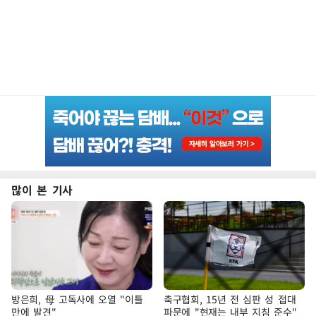
많이 본 기사
방은희, 母 고독사에 오열 "이틀
축구협회, 15년 전 심판 성 접대
만에 발견"
파문에 "현재는 내부 지침 준수"