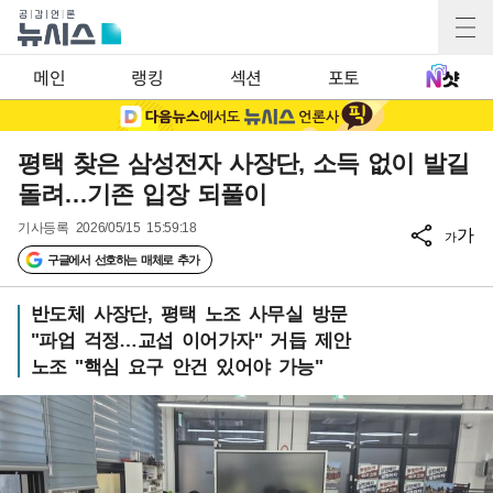
메인
랭킹
섹션
포토
평택 찾은 삼성전자 사장단, 소득 없이 발길
돌려…기존 입장 되풀이
기사등록
2026/05/15 15:59:18
가
가
구글에서 선호하는 매체로 추가
반도체 사장단, 평택 노조 사무실 방문
"파업 걱정…교섭 이어가자" 거듭 제안
노조 "핵심 요구 안건 있어야 가능"