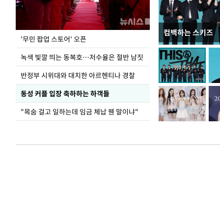
컴백하는 스키즈
지석천 뒤덮은 
'무민 팝업 스토어' 오픈
녹색 빛깔 띄는 동복호…저수율은 절반 남짓
반정부 시위대와 대치한 아르헨티나 경찰
동성 커플 입장 축하하는 하객들
"목숨 걸고 일하는데 임금 체납 웬 말이냐"