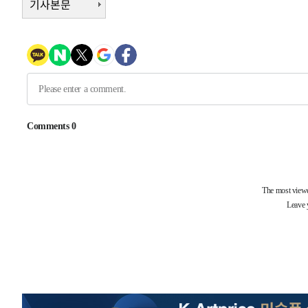
기사본문
1시간 전 >
[속보]코스피, 6200선 약보합…0.60% 내린 6258.77에 마
1시간 전 >
[속보]원·달러 환율, 7.7원 내린 1416.1원 마감
1시간 전 >
[속보] 노원서 40.1도 관측…서울, 2018년 이후 첫 40도
1시간 전 >
[속보]종합특검, '계엄 수용공간 확보' 신용해 前교정본부장 
2시간 전 >
외신들도 주목한 韓축구 파문…"국민적 공분에 수사 재개"
2시간 전 >
11시간 압수수색에 성접대 파문까지…'쑥대밭' 된 축구협회
2시간 전 >
[속보]규제합리화위원회 부위원장에 김태유 서울대 공대 교
후임
-20866초 전 >
이강인, 폭염 속 AT마드리드 첫 훈련…80명 식사 대접까
-18005초 전 >
미 사업체 일자리, 7월에 2.3만개 순감하고 그 전 2개월 1
하향수정 (2보)
-17453초 전 >
[속보] 미 사업체, 일자리 7월에 2.3만 개 줄어…실업률은
↓
-13316초 전 >
[속보]이 대통령 "부동산 공급 기존 사고방식 매달리지 
실천"
-12401초 전 >
이란, "오만과 '중앙 단일 루트' 합의…북쪽 인바운드·남
운드는 임시"
-3969초 전 >
"낮 기온 소폭 하락"…수도권 폭염중대경보, 폭염경보로 
-3933초 전 >
[속보]이 대통령, '호우피해' 안동·의성 관할 4개 면 특별
포
-3896초 전 >
[단독]중수청 지원 검사들, 정원 초과 시 낮은 계급 임용…
갈 수도
-1867초 전 >
낮 최고 37도 찜통더위…곳곳 소나기·강원 많은 비[내일날