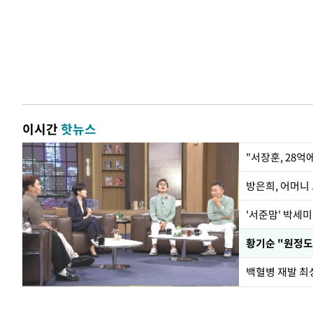
이시간
핫뉴스
"서장훈, 28억
방은희, 어머니 
'서준맘' 박세미
황기순 "원정도
백혈병 재발 최성