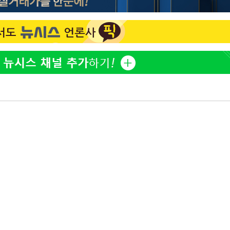
선제 대
쳐
기소
수…이병태