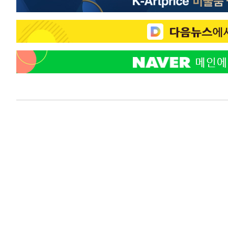
-173초 전 >
SK하이닉스, 용인·청주 팹에 54조 투자…"AI 메모리 수요 
응"
49분 전 >
여자배구 이재영·이다영 자매, 아제르바이잔 투란VC 입단
1시간 전 >
외국인 심판 성 접대 7경기 들여다보니…한국 축구 '5승 2무'
1시간 전 >
[속보]코스닥, 2.86포인트(0.36%) 내린 798.81마감
1시간 전 >
[속보]코스피, 6200선 약보합…0.60% 내린 6258.77에 마
1시간 전 >
[속보]원·달러 환율, 7.7원 내린 1416.1원 마감
1시간 전 >
[속보] 노원서 40.1도 관측…서울, 2018년 이후 첫 40도
1시간 전 >
[속보]종합특검, '계엄 수용공간 확보' 신용해 前교정본부장 
2시간 전 >
외신들도 주목한 韓축구 파문…"국민적 공분에 수사 재개"
2시간 전 >
11시간 압수수색에 성접대 파문까지…'쑥대밭' 된 축구협회
2시간 전 >
[속보]규제합리화위원회 부위원장에 김태유 서울대 공대 교
후임