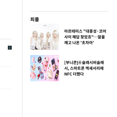
피플
아르테미스 "대중성·코어
사이 해답 찾았죠"…알을
깨고 나온 '초자아'
[부니콘]⑥슬래시비슬래
시, 스마트폰 액세서리에
NFC 더했다