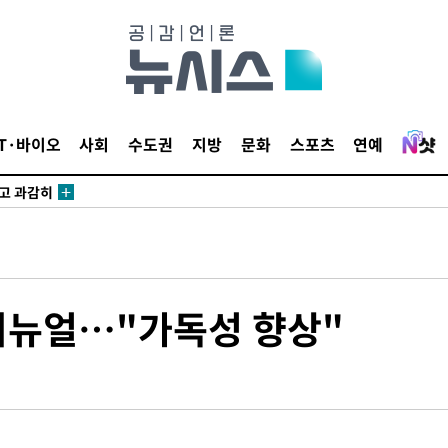
수…이병태
지(종합)
0.3만개
IT·바이오
사회
수도권
지방
문화
스포츠
연예
 4.1%로
말고 과감히
쪽 아웃바
하향
재난지역 선
희망지 못
리뉴얼…"가독성 향상"
씨]
선제 대