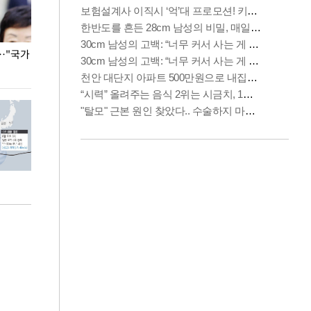
…"국가
홈플러스, 67개 점포 가오픈… 13일 정식 개장
오세훈 서울시장,
환경 점검