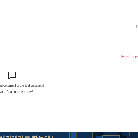
쳐
기소
수…이병태
지(종합)
0.3만개
 4.1%로
말고 과감히
쪽 아웃바
하향
재난지역 선
희망지 못
씨]