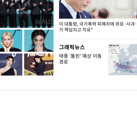
개구리밥
이 대통령, 국가폭력 피해자에 위로·사과
가 책임지고 치유"
그래픽뉴스
태풍 '돌핀' 예상 이동
경로