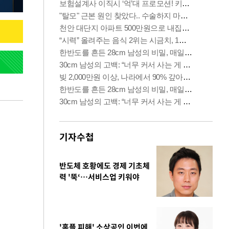
기자수첩
반도체 호황에도 경제 기초체
력 '뚝‘…서비스업 키워야
'홈플 피해' 소상공인 이번에