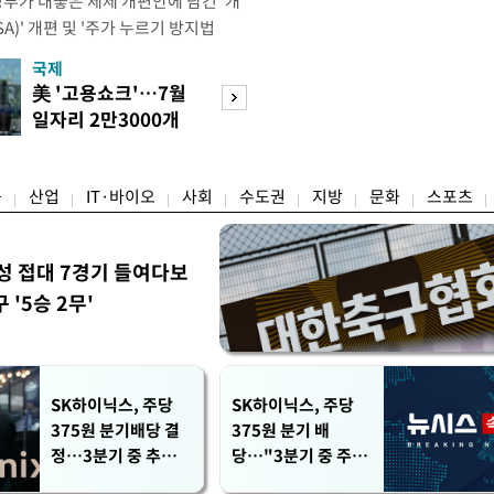
정부가 내놓은 세제 개편안에 담긴 '개
)' 개편 및 '주가 누르기 방지법
것을 지시했다. 이 대통령은 이날 참모
국제
경제
서 ISA 개편 방안 및 주가 누르기 방
美 '고용쇼크'…7월
수도권 고용 급랭
들의 반발 등에 대한 내용을 보고 받
일자리 2만3000개
전국 취업자 10명
대통령은 ISA 개편안과
감소
1명뿐
융
산업
IT·바이오
사회
수도권
지방
문화
스포츠
성 접대 7경기 들여다보
'5승 2무'
SK하이닉스, 주당
SK하이닉스, 주당
375원 분기배당 결
375원 분기 배
정…3분기 중 추가
당…"3분기 중 주주
주주환원 발표
환원 방안 확정"