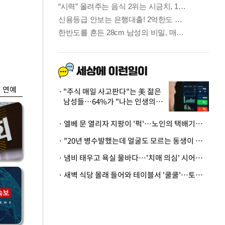
금융
…
두나무, 경찰청 '압수
 중
가상자산' 관리한다
연예
"주식 매일 사고판다"는 美 젊은
남성들…64%가 "나는 인생의
패배자“
· 엘베 문 열리자 지팡이 '퍽'…노인의 택배기사 폭행 이유
· "20년 병수발했는데 얼굴도 모르는 동생이 유산 절반을"…배다른 형제 상속권 있을까
· 냄비 태우고 욕실 물바다…'치매 의심' 시어머니 검사 권유했다가 '날벼락'
· 새벽 식당 몰래 들어와 테이블서 '쿨쿨'…토사물 남기고 사라진 남성