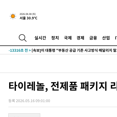
2026.08.08 (토)
2시간 전 >
[속보]규제합리화위원회 부위원장에 김태유 서울대 공대 교
서울 30.9℃
후임
-20866초 전 >
이강인, 폭염 속 AT마드리드 첫 훈련…80명 식사 대접까
-18005초 전 >
미 사업체 일자리, 7월에 2.3만개 순감하고 그 전 2개월 1
실시간
정치
국제
경제
금융
산업
하향수정 (2보)
-17453초 전 >
[속보] 미 사업체, 일자리 7월에 2.3만 개 줄어…실업률은
↓
-13316초 전 >
[속보]이 대통령 "부동산 공급 기존 사고방식 매달리지 
실천"
-12401초 전 >
이란, "오만과 '중앙 단일 루트' 합의…북쪽 인바운드·남
운드는 임시"
-3969초 전 >
"낮 기온 소폭 하락"…수도권 폭염중대경보, 폭염경보로 
-3933초 전 >
[속보]이 대통령, '호우피해' 안동·의성 관할 4개 면 특별
포
-3896초 전 >
[단독]중수청 지원 검사들, 정원 초과 시 낮은 계급 임용…
타이레놀, 전제품 패키지 
갈 수도
-1867초 전 >
낮 최고 37도 찜통더위…곳곳 소나기·강원 많은 비[내일날
-173초 전 >
SK하이닉스, 용인·청주 팹에 54조 투자…"AI 메모리 수요 
응"
49분 전 >
여자배구 이재영·이다영 자매, 아제르바이잔 투란VC 입단
등록 2026.05.16 09:01:00
1시간 전 >
외국인 심판 성 접대 7경기 들여다보니…한국 축구 '5승 2무'
1시간 전 >
[속보]코스닥, 2.86포인트(0.36%) 내린 798.81마감