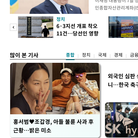
이재명 대통령이 7일 
인종합자산관리계좌(ISA
안'을 전면 재검토 할 
정치
들과의 상황 점검 회의에
 두
6·3지선 개표 착오
지법안을 둘러싼 투자자
11건…당선인 영향
았다. 이 자리에서 이 
 정도
없어
많이 본 기사
종합
정치
국제
경제
금
외국인 심판 
니…한국 축구 
홍서범♥조갑경, 아들 불륜 사과 후
근황…밝은 미소