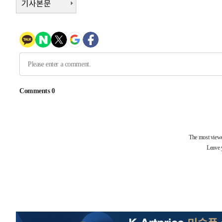
기사본문
1시간 전 >
[속보]종합특검, 대검 추가 압수수색…내란 중요임무종사 혐
2시간 전 >
[속보]코스닥, 800p 회복…0.26% 오른 801.67 마감
2시간 전 >
[속보]코스피, 301.88포인트(4.58%) 내린 6296.38 마감
2시간 전 >
[속보]원·달러 환율, 0.7원 내린 1423.8원 마감
2시간 전 >
"여기 떨어졌다"…다누리, 스페이스X 로켓 달 충돌 흔적 포착
3시간 전 >
손흥민, 5경기 연속골 실패…LAFC는 승부차기 끝 과달라하라
5시간 전 >
내일까지 39도 '펄펄'…기상청 "태풍 지나며 폭염 잠시 꺾인
-18052초 전 >
'월드컵 탈락 후폭풍' 축구협회…11시간 걸린 초유의 압
합)
-17488초 전 >
[속보] 뉴욕증시, 혼조 출발…나스닥 0.3%↓, 다우 0.1
-16281초 전 >
축구협회, 15년 전 심판 성 접대 파문에 "현재는 내부 지
-14966초 전 >
경찰, '홍명보는 2순위' 결론냈던 스포츠윤리센터도 압
-562초 전 >
[속보]합참 "北 발사체는 단거리탄도미사일…감시·경계태세
-310초 전 >
日방위성, 北이 동해로 쏜 발사체는 탄도미사일 가능성
21분 전 >
[속보] SKT, 에이닷 서비스 장애 발생…"원인 파악 중"
30분 전 >
[속보]합참 "북, 동해상으로 미상 발사체 발사"
40분 전 >
'낮 최고 39도' 불볕더위…한밤 열대야도 계속[내일날씨]