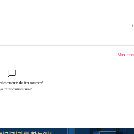
의
 격파
다"
수수색(종
4%↑
침 준수"
수수색
 강화"