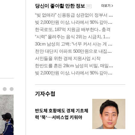
기자수첩
반도체 호황에도 경제 기초체
력 '뚝‘…서비스업 키워야