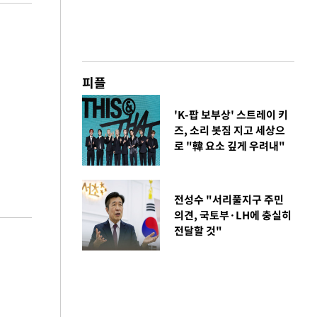
피플
'K-팝 보부상' 스트레이 키
즈, 소리 봇짐 지고 세상으
로 "韓 요소 깊게 우려내"
전성수 "서리풀지구 주민
의견, 국토부·LH에 충실히
전달할 것"