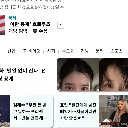
년 전 국가대표팀 경기 전 외국인 심
성 접대를 한 것으로 밝혀졌다. 6일 축
 의원실은 축구협회가 2011~2012
국제
경제
게 성 접대한 사실을 확인했다. 당시
'이란 통제' 호르무즈
초고가 겨냥 세제
과 감독관 등 10여 명에게 한 번에
개방 임박…美 수용
편…전월세 '유탄'
00만원이 넘는 돈을 성
할까
려
융
산업
IT·바이오
사회
수도권
지방
문화
스포츠
하 '별일 없이 산다' 선
상 공개
김혜수 "우린 돈 받
효린 "절친에게 남친
고 일하는 프리랜
빼앗겨…지금이라면
서…받는 만큼 해내
가만 안 있어"
야"