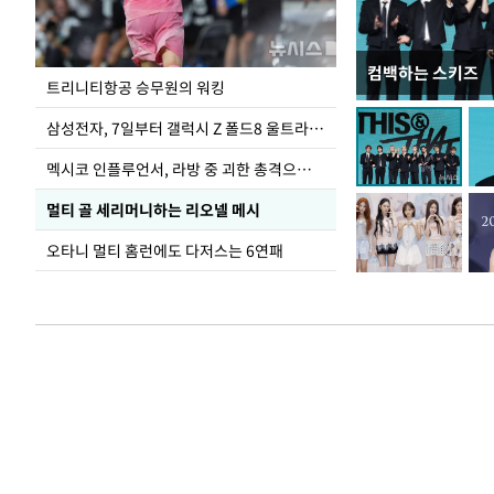
컴백하는 스키즈
입추 하루 앞둔 
트리니티항공 승무원의 워킹
폭염
삼성전자, 7일부터 갤럭시 Z 폴드8 울트라·폴드8·플립8 출시
멕시코 인플루언서, 라방 중 괴한 총격으로 사망
멀티 골 세리머니하는 리오넬 메시
오타니 멀티 홈런에도 다저스는 6연패