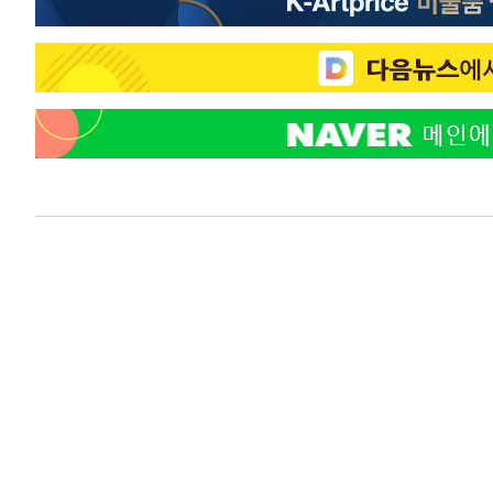
41분 전 >
[속보]7~9일 프로야구 3연전도 폭염 취소…11일 재개
47분 전 >
"韓 외환시장 개입 관측 배경엔 美의 대한국 무역적자 있어"
50분 전 >
'월드컵 탈락 후폭풍' 축구협회…초유의 압수수색에 '충격·당
52분 전 >
서울 낮 37.9도, 올여름 최고치 경신…영등포 순간 '40도'
1시간 전 >
[속보]종합특검, 대검 추가 압수수색…내란 중요임무종사 혐
2시간 전 >
[속보]코스닥, 800p 회복…0.26% 오른 801.67 마감
2시간 전 >
[속보]코스피, 301.88포인트(4.58%) 내린 6296.38 마감
2시간 전 >
[속보]원·달러 환율, 0.7원 내린 1423.8원 마감
2시간 전 >
"여기 떨어졌다"…다누리, 스페이스X 로켓 달 충돌 흔적 포착
3시간 전 >
손흥민, 5경기 연속골 실패…LAFC는 승부차기 끝 과달라하라
5시간 전 >
내일까지 39도 '펄펄'…기상청 "태풍 지나며 폭염 잠시 꺾인