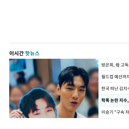
이시간
핫뉴스
방은희, 母 고독
월드컵 예선까지
한국 떠난 김지
학폭 논란 지수
이승기 "구속 차