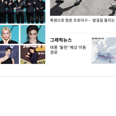
전남광주… 열화상 카메라에 담긴
폭염으로 멈춘 프로야구… 발걸음 돌리는
그래픽뉴스
태풍 '돌핀' 예상 이동
경로