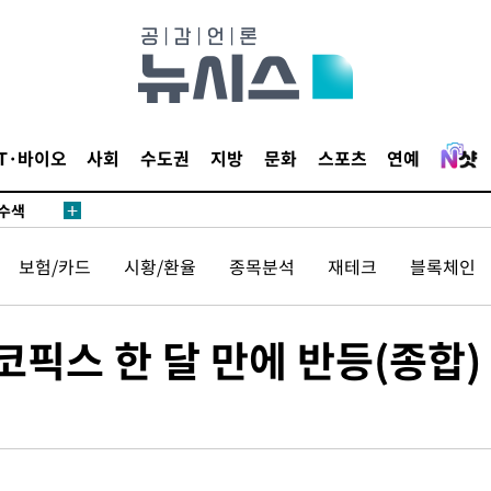
다"
수수색(종
4%↑
IT·바이오
사회
수도권
지방
문화
스포츠
연예
침 준수"
수수색
 강화"
보험/카드
시황/환율
종목분석
재테크
블록체인
픽스 한 달 만에 반등(종합)
황'