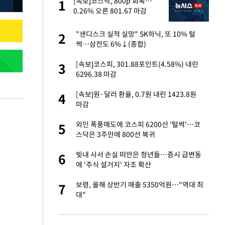
미
[속보]코스닥, 800p 회복…
1
1
…엄
0.26% 오른 801.67 마감
이 산다' 선곡…쿨한
"샌디스크 실적 실망" SK하닉, 또 10% 털
2
2
썩…삼전도 6%↓(종합)
하는 프리랜서…받
[속보]코스피, 301.88포인트(4.58%) 내린
3
3
6296.38 마감
앗겨…지금이라면 가
[속보]원·달러 환율, 0.7원 내린 1423.8원
4
4
마감
성 접대 파문에 "현
외인 폭풍매도에 코스피 6200선 '털썩'…코
5
5
스닥은 3주만에 800선 복귀
비스 장애 발생…"원
빚내 사서 손실 떠안은 청년들…증시 급변동
6
6
에 '주식 설거지' 자조 확산
일까지 취소…11일
보령, 올해 상반기 매출 5350억원…"역대 최
7
7
대"