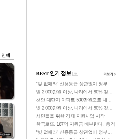
금융
개
외국인 폭풍매도에
 우
코스피 6200선 주저
앉아
연예