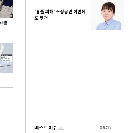
'홈플 피해' 소상공인 이번에
도 뒷전
 팬들
이 대통령, '청년 대책 속도 높여야…폭염 문제도
입추 코앞인데 전
총력 대응'