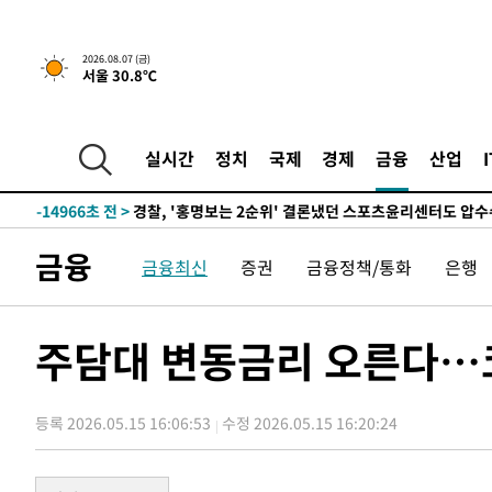
2026.08.07 (금)
서울 30.8℃
5시간 전 >
내일까지 39도 '펄펄'…기상청 "태풍 지나며 폭염 잠시 꺾인
-18052초 전 >
'월드컵 탈락 후폭풍' 축구협회…11시간 걸린 초유의 압
합)
-17488초 전 >
[속보] 뉴욕증시, 혼조 출발…나스닥 0.3%↓, 다우 0.1
실시간
정치
국제
경제
금융
산업
-16281초 전 >
축구협회, 15년 전 심판 성 접대 파문에 "현재는 내부 지
-14966초 전 >
경찰, '홍명보는 2순위' 결론냈던 스포츠윤리센터도 압
-562초 전 >
[속보]합참 "北 발사체는 단거리탄도미사일…감시·경계태세
금융
금융최신
증권
금융정책/통화
은행
-310초 전 >
日방위성, 北이 동해로 쏜 발사체는 탄도미사일 가능성
21분 전 >
[속보] SKT, 에이닷 서비스 장애 발생…"원인 파악 중"
30분 전 >
[속보]합참 "북, 동해상으로 미상 발사체 발사"
주담대 변동금리 오른다…코
40분 전 >
'낮 최고 39도' 불볕더위…한밤 열대야도 계속[내일날씨]
41분 전 >
[속보]7~9일 프로야구 3연전도 폭염 취소…11일 재개
47분 전 >
"韓 외환시장 개입 관측 배경엔 美의 대한국 무역적자 있어"
등록 2026.05.15 16:06:53
수정 2026.05.15 16:20:24
50분 전 >
'월드컵 탈락 후폭풍' 축구협회…초유의 압수수색에 '충격·당
52분 전 >
서울 낮 37.9도, 올여름 최고치 경신…영등포 순간 '40도'