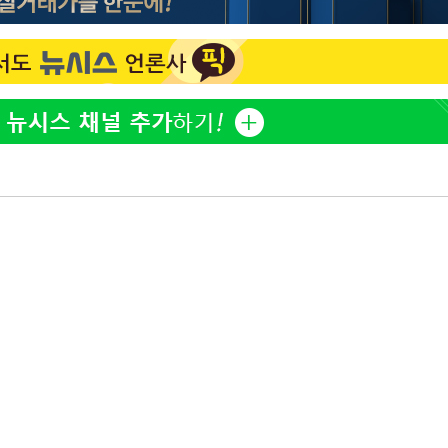
이승기 측 "차가원 전세금 
1
반환은 고도의 사기 수법
벌 원해"
아이유, 장기하 '별일 없
2
황'
일상 공개
김혜수 "우린 돈 받고 일
3
의
는 만큼 해내야"
효린 "절친에게 남친 빼
4
만 안 있어"
축구협회, 15년 전 심판 
5
재는 내부 지침 준수"
 격파
다"
[속보] SKT, 에이닷 서
6
인 파악 중"
극한 폭염에 프로야구 9
7
재개