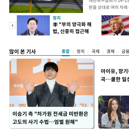
대한축구협회가 14~15
판을 상대로 여러 차례 
구계에 따르면 국회의 한
정치
년 국제심판 10여 명에
"사적
李 "부의 양극화 해
축구협회는 외국인 심판
법, 신중히 접근해
수십만원에서 많게는 1
 차
야"
많이 본 기사
종합
정치
국제
경제
금
아이유, 장기
곡…쿨한 일
이승기 측 "차가원 전세금 미반환은
고도의 사기 수법…엄벌 원해"