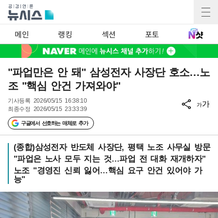
메인
랭킹
섹션
포토
"파업만은 안 돼" 삼성전자 사장단 호소…노
조 "핵심 안건 가져와야"
기사등록
2026/05/15 16:38:10
가
가
최종수정
2026/05/15 23:33:39
구글에서 선호하는 매체로 추가
(종합)삼성전자 반도체 사장단, 평택 노조 사무실 방문
"파업은 노사 모두 지는 것…파업 전 대화 재개하자"
노조 "경영진 신뢰 잃어…핵심 요구 안건 있어야 가
능"