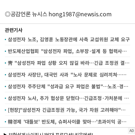
◎공감언론 뉴시스
hong1987@newsis.com
관련기사
삼성전자 노조, 김영훈 노동장관에 사측 교섭위원 교체 요구
반도체산업협회 "삼성전자 파업, 소부장·설계 등 협력사에 부정적"
靑 "삼성전자 파업 상황 오지 않길 바라…긴급 조정권 결정 단계는 아냐"
삼성전자 사장단, 대국민 사과 "노사 문제로 심려끼쳐…조건 없이 대화할 것"
삼성전자 주주단체 "성과급 요구 파업은 불법"…노조·경영진 상대 법적대응 예고
삼성전자 노사, 추가 협상문 닫혔다…긴급조정·가처분에 쏠린 눈
[현장]"삼성전자 긴급조정권 가능, 국가 차원 고려해야"…전문가들, 파업 자제 촉구
韓경제 '대들보' 반도체, 슈퍼사이클 맞아…'초과이익 공유' 논쟁 불붙어 [한국에 무슨 일이②]