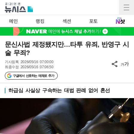
메인
랭킹
섹션
포토
문신사법 제정됐지만…타투 유죄, 반영구 시
술 무죄?
기사등록
2026/05/16 07:00:00
가
가
최종수정
2026/05/16 07:06:50
구글에서 선호하는 매체로 추가
하급심 사실상 구속하는 대법 판례 없어 혼선