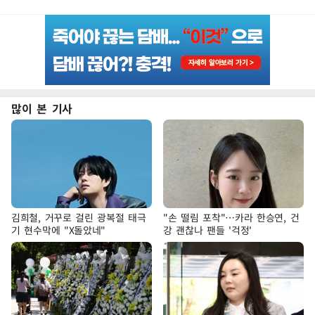
많이 본 기사
김희철, 거꾸로 걸린 광복절 태극
"손 떨림 포착"…카라 한승연, 건
기 현수막에 "X돌았네"
강 괜찮나 팬들 '걱정'