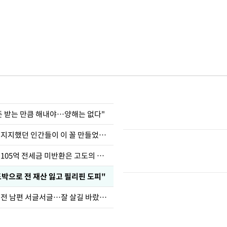
 돈 받는 만큼 해내야…양해는 없다"
허지웅 "우리가 지지했던 인간들이 이 꼴 만들었다"
이승기 "차가원 105억 전세금 미반환은 고도의 사기"
도박으로 전 재산 잃고 필리핀 도피"
정보석 "황정음 전 남편 서글서글…잘 살길 바랐는데"