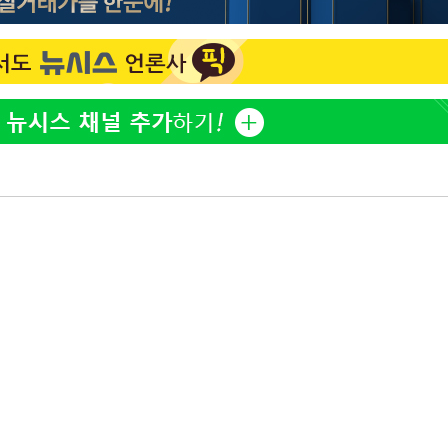
황기순 "원정 도박으로 전 
1
산 잃고 필리핀 도피"
월 중 예
정보석 "황정음 전 남편 
2
었는데…"
정부, 전 산업에 'AI 옷' 
3
1000대 보급 추진
바다, 워터밤 공개저격 "말
4
최준희, 또 성형수술 예고 
축
5
마감 다우
[속보]산업장관 "李정부,
6
정 전력 위해 불가피"
고속도로서 화물차 낙하물
7
동승자 사망