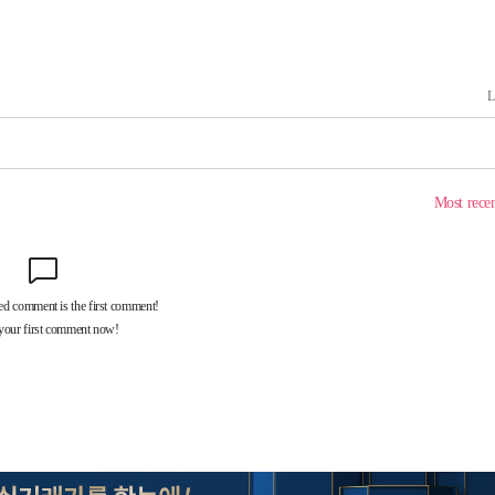
축
마감 다우
감
 포착
라하라 격파
꺾인다"
 위협"
 수용할까
해 불가피"
등 압수수