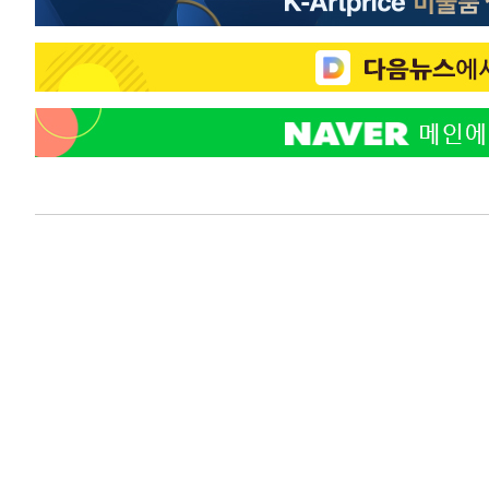
색
-11632초 전 >
[속보]산업장관 "美무역법 제301조 과잉생산 결과 발표 8
상
-11425초 전 >
[속보]코스피 매도사이드카 발동…4%대 급락
-10697초 전 >
[속보]전남광주 초대 시민추천 부시장에 백승주·윤난실
-8258초 전 >
서울 열대야 15일째 지속…비공식 '초열대야' 30도 넘어
-6825초 전 >
[속보]코스닥, 2.15포인트(0.27%) 내린 797.44 출발
-6808초 전 >
[속보]코스피, 119.51포인트(1.81%) 내린 6478.75 개장
-3255초 전 >
6월 경상수지 497.3억 달러…두 달 연속 사상 최대
-3206초 전 >
서울 낮 39도 '폭염중대경보'…40도 관측 가능성도
-568초 전 >
미 워싱턴주 스포캔 시의 통제불능 3개 산불, 방화선 일부 구
2시간 전 >
[속보] 호르무즈 해협 이란-오만 협상 기대속 뉴욕증시 혼조 
0.49%↑