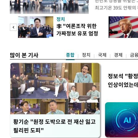
한반도 상공을 뒤덮은 
최고기온 39도 안팎의
'돌핀'이 지나며 기압
정치
으로 주춤할 것으로 기
기어
李 "여론조작 위한
정례 브리핑을 열고 이
로맨스
가짜정보 유포 엄정
관은 "상층까지 잘 연
대응"
많이 본 기사
종합
정치
국제
경제
금
정보석 "황정
인상이었는데
황기순 "원정 도박으로 전 재산 잃고
필리핀 도피"