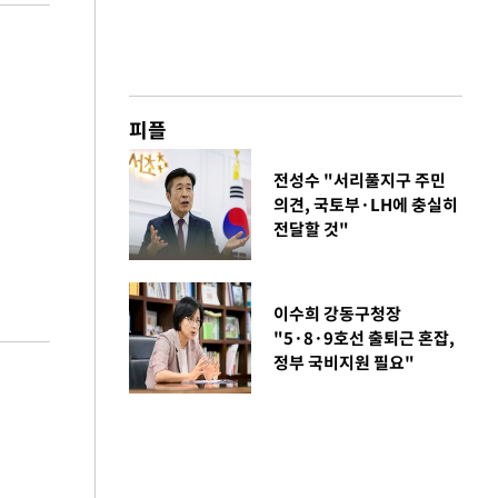
피플
전성수 "서리풀지구 주민
의견, 국토부·LH에 충실히
전달할 것"
이수희 강동구청장
"5·8·9호선 출퇴근 혼잡,
정부 국비지원 필요"