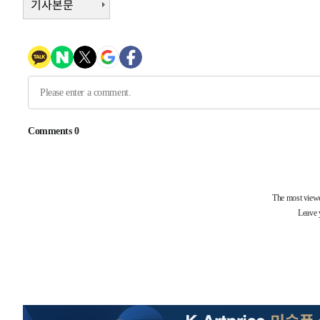
기사본문
-6825초 전 >
[속보]코스닥, 2.15포인트(0.27%) 내린 797.44 출발
-6808초 전 >
[속보]코스피, 119.51포인트(1.81%) 내린 6478.75 개장
-3255초 전 >
6월 경상수지 497.3억 달러…두 달 연속 사상 최대
-3206초 전 >
서울 낮 39도 '폭염중대경보'…40도 관측 가능성도
-568초 전 >
미 워싱턴주 스포캔 시의 통제불능 3개 산불, 방화선 일부 구
2시간 전 >
[속보] 호르무즈 해협 이란-오만 협상 기대속 뉴욕증시 혼조 
0.49%↑
-30373초 전 >
[속보]코스닥, 800p 회복…0.26% 오른 801.67 마감
-30303초 전 >
[속보]코스피, 301.88포인트(4.58%) 내린 6296.38 마
-30168초 전 >
[속보]원·달러 환율, 0.7원 내린 1423.8원 마감
-27767초 전 >
"여기 떨어졌다"…다누리, 스페이스X 로켓 달 충돌 흔적
-24812초 전 >
손흥민, 5경기 연속골 실패…LAFC는 승부차기 끝 과달
-17413초 전 >
내일까지 39도 '펄펄'…기상청 "태풍 지나며 폭염 잠시 
-17050초 전 >
트럼프, 한국계 진보 주지사 후보 맹공…"공산주의가 최대
-17028초 전 >
"美간섭에 합의 지연"…트럼프, '이란 호르무즈 통제권'
-13548초 전 >
[속보]산업장관 "李정부, 원전 반대 안해…안정 전력 위
-12245초 전 >
[속보]경찰, '홍명보 선임 논란' 대한축구협회·축구회관 