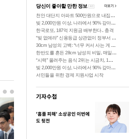
기자수첩
'홈플 피해' 소상공인 이번에
도 뒷전