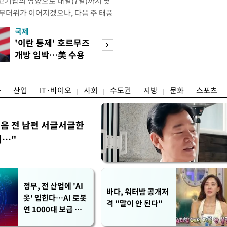
고기압의 영향으로 내일(7일)까지 낮
 무더위가 이어지겠으나, 다음 주 태풍
계가 재편되는 과정에서 폭염이 일시적
국제
경제
상청은 내다봤다. 기상청은 6일 오전
'이란 통제' 호르무즈
실거주해야 절세
같이 밝혔다. 이광연 기상청 예보분석
개방 임박…美 수용
울 전월세 매물 
결된 고기압이 한반도에 자리잡고 있
할까
들듯
융
산업
IT·바이오
사회
수도권
지방
문화
스포츠
음 전 남편 서글서글한
…"
정부, 전 산업에 'AI
바다, 워터밤 공개저
옷' 입힌다…AI 로봇
격 "말이 안 된다"
연 1000대 보급 추
진