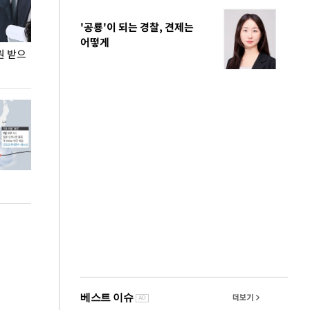
'공룡'이 되는 경찰, 견제는
어떻게
원 받으
정동영, 조현 '이상주의' 발언에 "이상이 있어야
장동혁 "李 대
현실 바꿔"
하다"