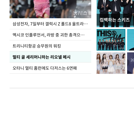
컴백하는 스키즈
이재명 대통령, 
삼성전자, 7일부터 갤럭시 Z 폴드8 울트라·폴드8·플립8 출시
선 다해 강구해야
멕시코 인플루언서, 라방 중 괴한 총격으로 사망
트리니티항공 승무원의 워킹
멀티 골 세리머니하는 리오넬 메시
오타니 멀티 홈런에도 다저스는 6연패