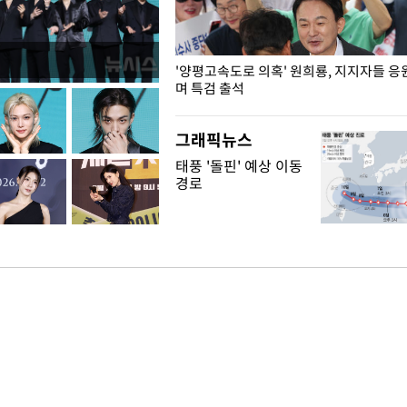
"수사·기소 분리 관련 대비책 최
'양평고속도로 의혹' 원희룡, 지지자들 응
"
며 특검 출석
그래픽뉴스
태풍 '돌핀' 예상 이동
경로