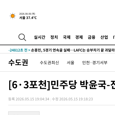
2시간 전 >
[속보] 호르무즈 해협 이란-오만 협상 기대속 뉴욕증시 혼조 
2026.08.06 (목)
서울 37.4℃
0.49%↑
-30373초 전 >
[속보]코스닥, 800p 회복…0.26% 오른 801.67 마감
-30303초 전 >
[속보]코스피, 301.88포인트(4.58%) 내린 6296.38 마
-30168초 전 >
[속보]원·달러 환율, 0.7원 내린 1423.8원 마감
실시간
정치
국제
경제
금융
산업
-27767초 전 >
"여기 떨어졌다"…다누리, 스페이스X 로켓 달 충돌 흔적
-24812초 전 >
손흥민, 5경기 연속골 실패…LAFC는 승부차기 끝 과달
-17413초 전 >
내일까지 39도 '펄펄'…기상청 "태풍 지나며 폭염 잠시 
수도권
수도권최신
서울
인천·경기서부
-17050초 전 >
트럼프, 한국계 진보 주지사 후보 맹공…"공산주의가 최대
-17028초 전 >
"美간섭에 합의 지연"…트럼프, '이란 호르무즈 통제권'
-13548초 전 >
[속보]산업장관 "李정부, 원전 반대 안해…안정 전력 위
[6·3포천]민주당 박윤국-
-12245초 전 >
[속보]경찰, '홍명보 선임 논란' 대한축구협회·축구회관 
색
-11632초 전 >
[속보]산업장관 "美무역법 제301조 과잉생산 결과 발표 8
상
등록 2026.05.15 19:04:34
수정 2026.05.15 19:18:23
-11425초 전 >
[속보]코스피 매도사이드카 발동…4%대 급락
-10697초 전 >
[속보]전남광주 초대 시민추천 부시장에 백승주·윤난실
-8258초 전 >
서울 열대야 15일째 지속…비공식 '초열대야' 30도 넘어