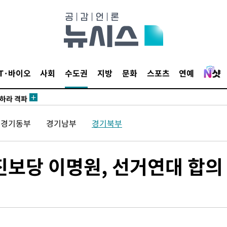
마감 다우
감
IT·바이오
사회
수도권
지방
문화
스포츠
연예
 포착
라하라 격파
꺾인다"
경기동부
경기남부
경기북부
 위협"
 수용할까
해 불가피"
진보당 이명원, 선거연대 합의
등 압수수
월 중 예