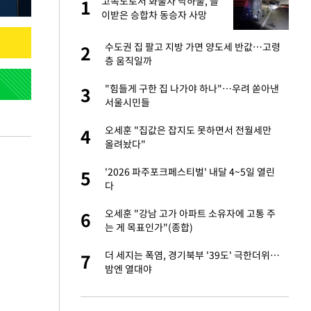
재
고속도로서 화물차 낙하물, 들
1
1
이받은 승합차 동승자 사망
서글서글한 인상이
수도권 집 팔고 지방 가면 양도세 반값…고령
2
2
층 움직일까
입힌다…AI 로봇 연
"힘들게 구한 집 나가야 하나"…우려 쏟아낸
3
3
서울시민들
이 안 된다"
오세훈 "집값은 잡지도 못하면서 전월세만
4
4
올려놨다"
"짝짝이 눈 탈출"
'2026 파주포크페스티벌' 내달 4~5일 열린
5
5
다
 원전 반대 안해…안
오세훈 "강남 고가 아파트 소유자에 고통 주
6
6
는 게 목표인가"(종합)
, 들이받은 승합차
더 세지는 폭염, 경기북부 '39도' 극한더위…
7
7
밤엔 열대야