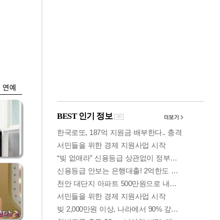
금융
…서
"샌디스크 실적 실
줄어
망"…SK하닉, 또
10% 털썩
연예