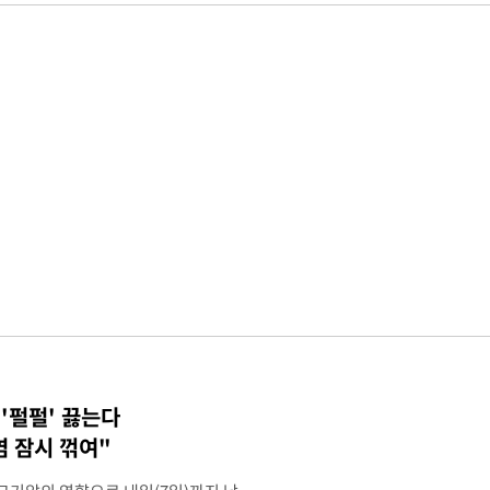
 '펄펄' 끓는다
염 잠시 꺾여"