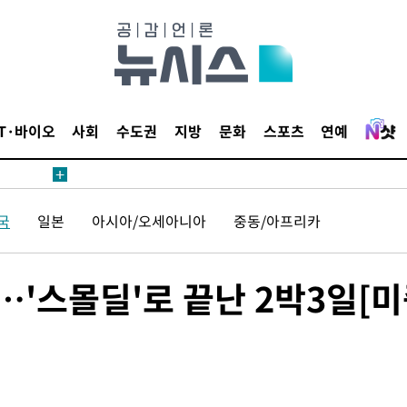
IT·바이오
사회
수도권
지방
문화
스포츠
연예
국
일본
아시아/오세아니아
중동/아프리카
…'스몰딜'로 끝난 2박3일[