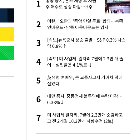
서
홍콩 증시, 혼조 개장 후 자원
1
1
주 매수로 상승 마감…H주
0.39%↑
자친구와 열애 "결혼
이란, "오만과 '중앙 단일 루트' 합의…북쪽
2
2
인바운드·남쪽 아웃바운드는 임시"
가 날 죽이는 것 같
[속보]뉴욕증시 상승 출발…S&P 0.3% 나스
3
3
닥 0.8%↑
 공급 기존 사고방식
[속보] 미 사업체, 일자리 7월에 2.3만 개 줄
4
4
"
어…실업률은 4.1%로 ↓
회의서 공급 논
英유명 여배우, 큰 교통사고서 기아차 덕에
5
5
달리지 말고 과감
살았다
자원주 매수로 상승
대만 증시, 중동정세 불투명에 속락 마감…
6
6
0.38%↓
르기 방지법' 개편안
미 사업체 일자리, 7월에 2.3만개 순감하고
7
7
그 전 2개월 10.3만개 하향수정 (2보)