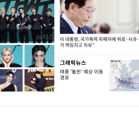
개구리밥
이 대통령, 국가폭력 피해자에 위로·사과
가 책임지고 치유"
그래픽뉴스
태풍 '돌핀' 예상 이동
경로