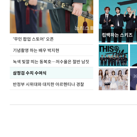
컴백하는 스키즈
지석천 뒤덮은 
'무민 팝업 스토어' 오픈
기념촬영 하는 배우 박지현
녹색 빛깔 띄는 동복호…저수율은 절반 남짓
삼정검 수치 수여식
반정부 시위대와 대치한 아르헨티나 경찰