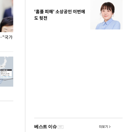
'홈플 피해' 소상공인 이번에
도 뒷전
…"국가
홈플러스, 67개 점포 가오픈… 13일 정식 개장
오세훈 서울시장,
환경 점검