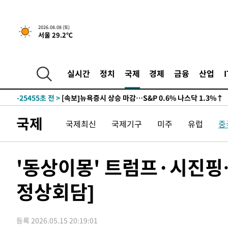
2026.08.08 (토)
서울 29.2℃
실시간
정치
국제
경제
금융
산업
-25455초 전 >
[속보]뉴욕증시 상승 마감…S&P 0.6% 나스닥 1.3%↑
국제
국제최신
국제기구
미주
유럽
중
'동상이몽' 트럼프·시진핑
정상회담]
등록 2026.05.15 20:19:01