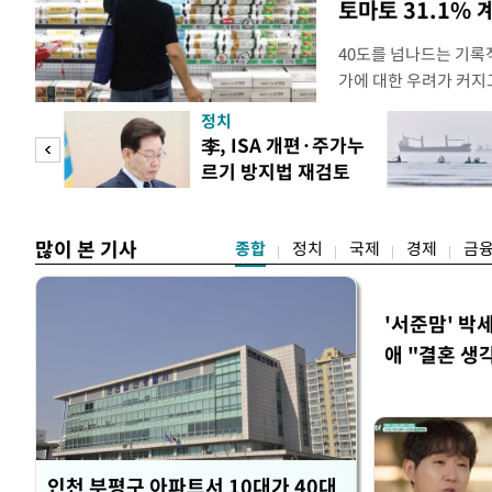
토마토 31.1% 
40도를 넘나드는 기록
가에 대한 우려가 커지
농작물 생육과 가축 생
정치
할 수 있기 때문이다.
 두
李, ISA 개편·주가누
르기보다는 품목별로 
르기 방지법 재검토
·수박·계란 등은 지난
 정도
지시
복숭아·닭고
많이 본 기사
종합
정치
국제
경제
금
'서준맘' 박
애 "결혼 생
인천 부평구 아파트서 10대가 40대