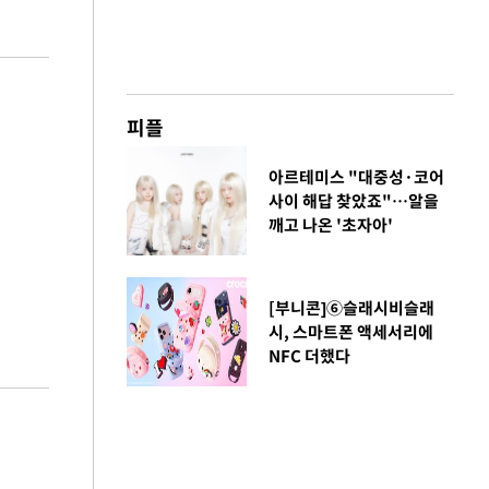
피플
아르테미스 "대중성·코어
사이 해답 찾았죠"…알을
깨고 나온 '초자아'
[부니콘]⑥슬래시비슬래
시, 스마트폰 액세서리에
NFC 더했다