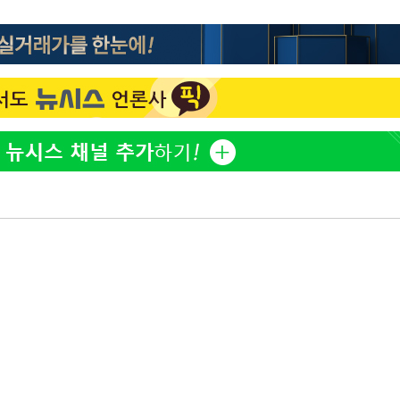
[단독]인천 부평구 아파트
1
10대가 40대 친모 살해
'서준맘' 박세미, 연하 남
2
생각도"
백혈병 재발 최성원 "치료
3
았다" 눈물
[속보]이 대통령 "부동산
4
매달리지 말고 과감히 실천
이 대통령, 6시간 부동산 
5
의…"기존 사고 방식에 매
히 실천"(종합)
홍콩 증시, 혼조 개장 후 
6
마감…H주 0.39%↑
이 대통령, 'ISA·주가누
7
질타하며 재검토 지시