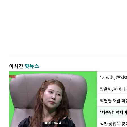
이시간
핫뉴스
"서장훈, 28억
방은희, 어머니 
백혈병 재발 최성
'서준맘' 박세미