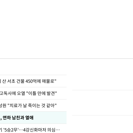
에 산 서초 건물 450억에 매물로"
고독사에 오열 "이틀 만에 발견"
원 "치료가 날 죽이는 것 같아"
, 연하 남친과 열애
심판 성접대 경기 '5승2무'…4강신화마저 의심받아