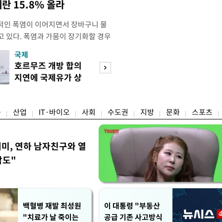
계란 15.8% 올라
적인 폭염이 이어지면서 장바구니 물
고 있다. 폭염과 가뭄이 장기화할 경우
산성이 저하돼 농축산물 가격을 자극
국제
경제
 현재까지는 농축산물 가격이 일제히 오
호르무즈 개방 합의
수도권 고용 급랭
희비가 엇갈리는 모습이다. 배·토마토
지연에 국제유가 상
전국 취업자 10명
해보다 가격이 오른 반면 사과·배추·
승 마감
1명뿐
융
산업
IT·바이오
사회
수도권
지방
문화
스포츠
세미, 연하 남자친구와 열
각도"
백혈병 재발 최성원
이 대통령 "부동산
"치료가 날 죽이는
공급 기존 사고방식