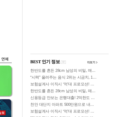
금융
…
두나무, 경찰청 '압수
 중
가상자산' 관리한다
연예