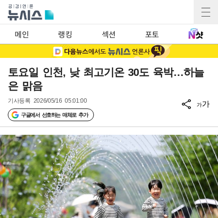
메인
랭킹
섹션
포토
토요일 인천, 낮 최고기온 30도 육박…하늘
은 맑음
기사등록
2026/05/16 05:01:00
가
가
구글에서 선호하는 매체로 추가