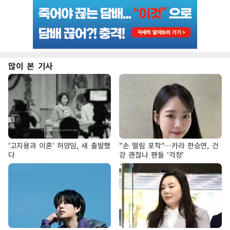
많이 본 기사
'고지용과 이혼' 허양임, 새 출발했
"손 떨림 포착"…카라 한승연, 건
다
강 괜찮나 팬들 '걱정'