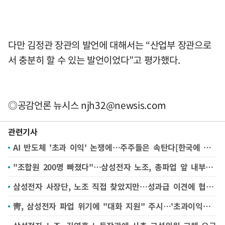
다만 김정관 장관의 발언에 대해서는 “산업부 장관으로
서 충분히 할 수 있는 발언이었다”고 평가했다.
◎공감언론 뉴시스
njh32@newsis.com
관련기사
AI 반도체 '초과 이익' 논쟁에…주주들은 속탄다[한국에 무슨 일이④]
"조합원 200명 빠졌다"…삼성전자 노조, 총파업 앞 내부 균열 조짐
삼성전자 사장단, 노조 직접 찾았지만…성과급 이견에 협상 교착
靑, 삼성전자 파업 위기에 "대화 지원" 주시…'초과이익공유' 논의 "검토 단계 아냐" 신중[한국에 무슨 일이③]