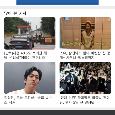
많이 본 기사
[단독]체온 40.6도 쓰러진 해
소유, 삼전닉스 팔아 마련한 집 공
병…"엄살"이라며 훈련강요
개…사우나·헬스장까지
김성원, 오늘 모친상…슬픔 속 빈
'민폐 논란' 블랙핑크 국중박 팬미
소 지켜
팅, 행사 5일 전 결정됐다