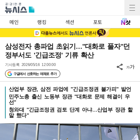
메인
랭킹
섹션
포토
삼성전자 총파업 초읽기…"대화로 풀자"던
정부서도 '긴급조정' 기류 확산
기사등록
2026/05/16 12:00:00
가
가
구글에서 선호하는 매체로 추가
산업부 장관, 삼전 파업에 "긴급조정권 불가피" 발언
민주노총 출신 노동부 장관 "대화로 문제 해결이 우
선"
청와대 "긴급조정권 검토 단계 아냐…산업부 장관 할
말 했다"