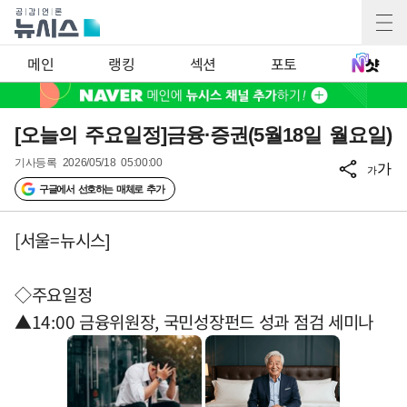
메인
랭킹
섹션
포토
[오늘의 주요일정]금융·증권(5월18일 월요일)
기사등록
2026/05/18 05:00:00
가
가
구글에서 선호하는 매체로 추가
[서울=뉴시스]
◇주요일정
▲14:00 금융위원장, 국민성장펀드 성과 점검 세미나