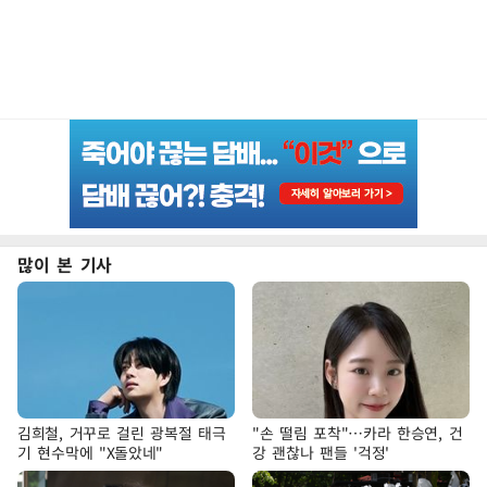
많이 본 기사
김희철, 거꾸로 걸린 광복절 태극
"손 떨림 포착"…카라 한승연, 건
기 현수막에 "X돌았네"
강 괜찮나 팬들 '걱정'