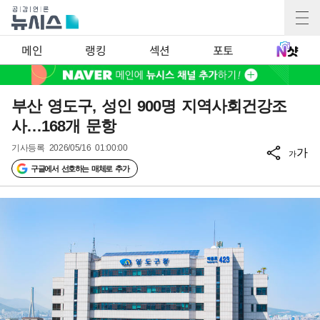
메인
랭킹
섹션
포토
부산 영도구, 성인 900명 지역사회건강조
사…168개 문항
기사등록
2026/05/16 01:00:00
가
가
구글에서 선호하는 매체로 추가