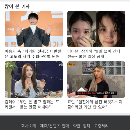
많이 본 기사
이승기 측 "차가원 전세금 미반환
아이유, 장기하 '별일 없이 산다'
은 고도의 사기 수법…엄벌 원해"
선곡…쿨한 일상 공개
김혜수 "우린 돈 받고 일하는 프
효린 "절친에게 남친 빼앗겨…지
리랜서…받는 만큼 해내야"
금이라면 가만 안 있어"
회사소개
제휴/컨텐츠 판매
약관·정책
고충처리