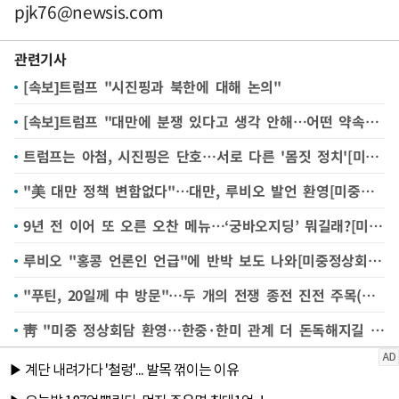
pjk76@newsis.com
관련기사
[속보]트럼프 "시진핑과 북한에 대해 논의"
[속보]트럼프 "대만에 분쟁 있다고 생각 안해…어떤 약속도 하지 않아"
트럼프는 아첨, 시진핑은 단호…서로 다른 '몸짓 정치'[미중정상회담]
"美 대만 정책 변함없다"…대만, 루비오 발언 환영[미중정상회담]
9년 전 이어 또 오른 오찬 메뉴…‘궁바오지딩’ 뭐길래?[미중정상회담]
루비오 "홍콩 언론인 언급"에 반박 보도 나와[미중정상회담]
"푸틴, 20일께 中 방문"…두 개의 전쟁 종전 진전 주목(종합)
靑 "미중 정상회담 환영…한중·한미 관계 더 돈독해지길 기대"