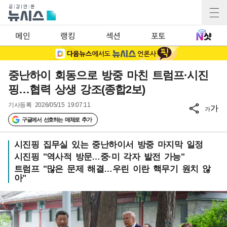
메인
랭킹
섹션
포토
중난하이 회동으로 방중 마친 트럼프·시진
핑…협력 상생 강조(종합2보)
기사등록
2026/05/15 19:07:11
가
가
구글에서 선호하는 매체로 추가
시진핑 집무실 있는 중난하이서 방중 마지막 일정
시진핑 "역사적 방문…중·미 각자 발전 가능"
트럼프 "많은 문제 해결…우린 이란 핵무기 원치 않
아"