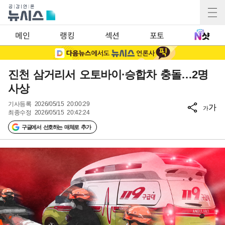
메인
랭킹
섹션
포토
진천 삼거리서 오토바이·승합차 충돌…2명
사상
기사등록
2026/05/15 20:00:29
가
가
최종수정
2026/05/15 20:42:24
구글에서 선호하는 매체로 추가