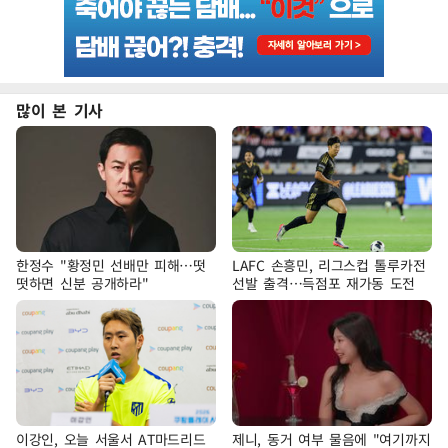
많이 본 기사
한정수 "황정민 선배만 피해…떳
LAFC 손흥민, 리그스컵 톨루카전
떳하면 신분 공개하라"
선발 출격…득점포 재가동 도전
이강인, 오늘 서울서 AT마드리드
제니, 동거 여부 물음에 "여기까지