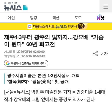
메인
랭킹
섹션
포토
제주4·3부터 광주의 빛까지…강요배 “가슴
이 뛴다” 60년 회고전
기사등록
2026/05/16 02:00:00
가
가
최종수정
2026/05/16 05:59:39
구글에서 선호하는 매체로 추가
광주시립미술관 본관 1·2전시실서 개최
‘철목(鐵木)'· ‘광음(光音)’ 첫 공개
[서울=뉴시스] 박현주 미술전문 기자 = 민중미술 1세대
작가 강요배의 그림 앞에서는 풍경도 역사가 된다.