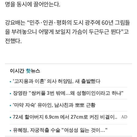
명을 동시에 끌어안는다.
강요배는 “민주·인권·평화의 도시 광주에 60년 그림들
을 부려놓으니 어떻게 보일지 가슴이 두근두근 뛴다”고
전했다.
이시간
핫
뉴스
'고지용과 이혼' 의사 허양임, 새 출발했다
장영란 "쌍커풀 3번 밖에…왜 성형미인이라고 하냐"
'마약 자숙' 유아인, 남사친과 뽀뽀 근황
유혜정, 자궁적출 수술 "여성성 잃는 것이…"