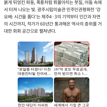
붉게 뒤엉킨 파동, 폭풍처럼 휘몰아치는 붓질, 어둠 속에
서 터져 나오는 빛. 광주시립미술관 민주인권평화전 ‘강
요배: 시간을 품다’는 제주4·3의 기억부터 인간과 자연
의 시간까지, 작가가 60년간 통과해온 역사의 층위를 거
대한 회화 공간으로 펼쳐낸다.