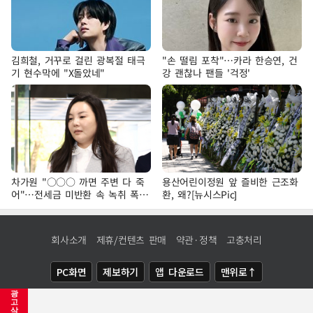
김희철, 거꾸로 걸린 광복절 태극
"손 떨림 포착"…카라 한승연, 건
기 현수막에 "X돌았네"
강 괜찮나 팬들 '걱정'
차가원 "○○○ 까면 주변 다 죽
용산어린이정원 앞 즐비한 근조화
어"…전세금 미반환 속 녹취 폭로
환, 왜?[뉴시스Pic]
파장
회사소개
제휴/컨텐츠 판매
약관·정책
고충처리
PC화면
제보하기
앱 다운로드
맨위로↑
광
COPYRIGHTⓒ
NEWSIS
ALL RIGHTS RESERVED.
고
삭