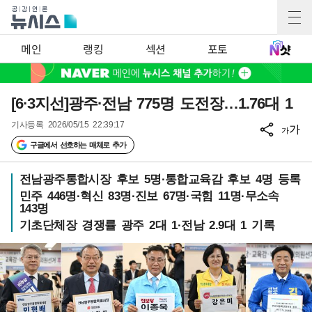
메인
랭킹
섹션
포토
[6·3지선]광주·전남 775명 도전장…1.76대 1
기사등록
2026/05/15 22:39:17
가
가
구글에서 선호하는 매체로 추가
전남광주통합시장 후보 5명·통합교육감 후보 4명 등록
민주 446명·혁신 83명·진보 67명·국힘 11명·무소속
143명
기초단체장 경쟁률 광주 2대 1·전남 2.9대 1 기록