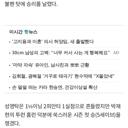
불펜 탓에 승리를 날렸다.
이시간
핫
뉴스
'고지용과 이혼' 의사 허양임, 새 출발했다
'마약 자숙' 유아인, 남사친과 뽀뽀 근황
김희철, 광복절 '거꾸로 태극기' 현수막에 "X돌았네"
손 덜덜 떠는 카라 한승연, 건강이상설 확산
성영탁은 1⅓이닝 2피안타 1실점으로 흔들렸지만 박재
현의 투런 홈런 덕분에 쑥스러운 시즌 첫 승(5세이브)을
챙겼다.