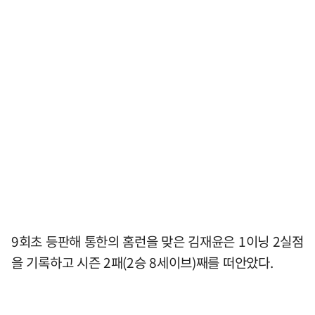
9회초 등판해 통한의 홈런을 맞은 김재윤은 1이닝 2실점
을 기록하고 시즌 2패(2승 8세이브)째를 떠안았다.