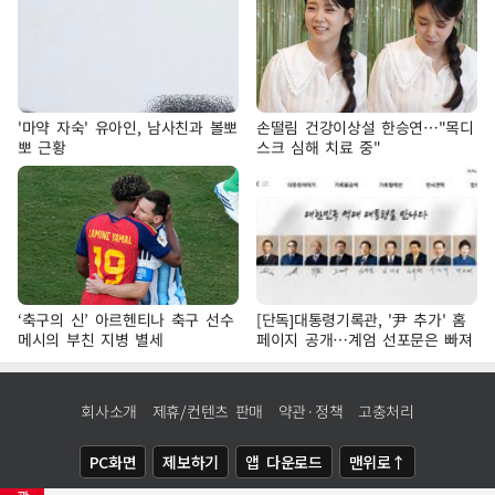
'마약 자숙' 유아인, 남사친과 볼뽀
손떨림 건강이상설 한승연…"목디
뽀 근황
스크 심해 치료 중"
‘축구의 신’ 아르헨티나 축구 선수
[단독]대통령기록관, '尹 추가' 홈
메시의 부친 지병 별세
페이지 공개…계엄 선포문은 빠져
회사소개
제휴/컨텐츠 판매
약관·정책
고충처리
PC화면
제보하기
앱 다운로드
맨위로↑