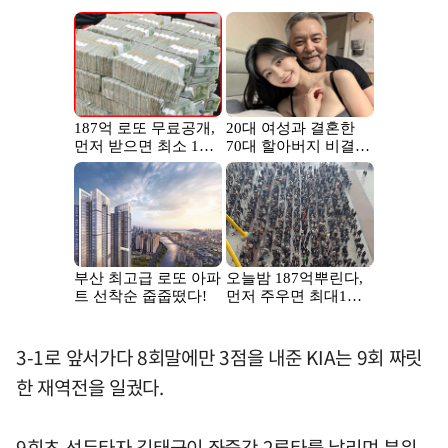
3-1로 앞서가다 8회말에만 3점을 내준 KIA는 9회 짜릿
한 재역전을 일궜다.
9회초 선두타자 김태군이 좌중간 2루타를 날리며 분위