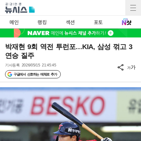
메인
랭킹
섹션
포토
박재현 9회 역전 투런포…KIA, 삼성 꺾고 3
연승 질주
기사등록
2026/05/15 21:45:45
가
가
구글에서 선호하는 매체로 추가