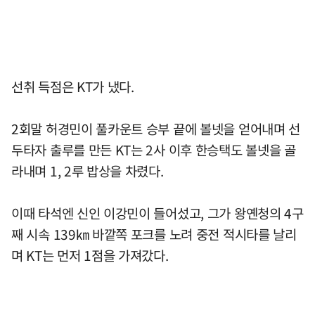
선취 득점은 KT가 냈다.
2회말 허경민이 풀카운트 승부 끝에 볼넷을 얻어내며 선
두타자 출루를 만든 KT는 2사 이후 한승택도 볼넷을 골
라내며 1, 2루 밥상을 차렸다.
이때 타석엔 신인 이강민이 들어섰고, 그가 왕옌청의 4구
째 시속 139㎞ 바깥쪽 포크를 노려 중전 적시타를 날리
며 KT는 먼저 1점을 가져갔다.