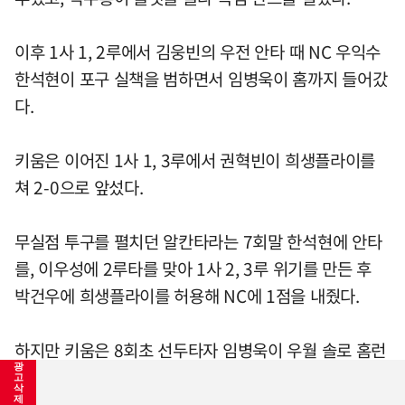
이후 1사 1, 2루에서 김웅빈의 우전 안타 때 NC 우익수
한석현이 포구 실책을 범하면서 임병욱이 홈까지 들어갔
다.
키움은 이어진 1사 1, 3루에서 권혁빈이 희생플라이를
쳐 2-0으로 앞섰다.
무실점 투구를 펼치던 알칸타라는 7회말 한석현에 안타
를, 이우성에 2루타를 맞아 1사 2, 3루 위기를 만든 후
박건우에 희생플라이를 허용해 NC에 1점을 내줬다.
하지만 키움은 8회초 선두타자 임병욱이 우월 솔로 홈런
광
(시즌 2호)을 작렬해 한숨을 돌렸다.
고
삭
제