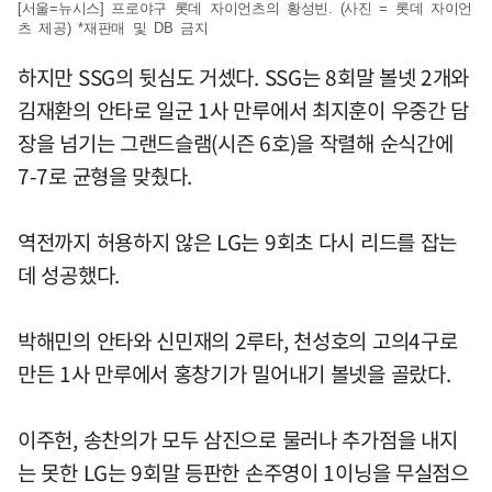
[서울=뉴시스] 프로야구 롯데 자이언츠의 황성빈. (사진 = 롯데 자이언
츠 제공) *재판매 및 DB 금지
하지만 SSG의 뒷심도 거셌다. SSG는 8회말 볼넷 2개와
김재환의 안타로 일군 1사 만루에서 최지훈이 우중간 담
장을 넘기는 그랜드슬램(시즌 6호)을 작렬해 순식간에
7-7로 균형을 맞췄다.
역전까지 허용하지 않은 LG는 9회초 다시 리드를 잡는
데 성공했다.
박해민의 안타와 신민재의 2루타, 천성호의 고의4구로
만든 1사 만루에서 홍창기가 밀어내기 볼넷을 골랐다.
이주헌, 송찬의가 모두 삼진으로 물러나 추가점을 내지
는 못한 LG는 9회말 등판한 손주영이 1이닝을 무실점으