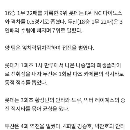
16승 1무 22패를 기록한 9위 롯데는 8위 NC 다이노스
와 격차를 0.5경기로 좁혔다. 두산(18승 1무 22패)은 3
연패의 수렁에 빠지며 7위로 밀렸다.
양 팀은 엎치락뒤치락하며 접전을 벌였다.
롯데가 1회초 1사 만루에서 나온 나승엽의 희생플라이
로 선취점을 내자 두산은 1회말 다즈 카메론의 적시타로
동점 점수를 뽑았다.
롯데는 3회초 황성빈의 안타와 도루, 빅터 레이예스의 중
전 적시타를 묶어 균형을 깼다.
두산은 4회 역전을 일궜다. 4회말 강승호, 박찬호의 안타