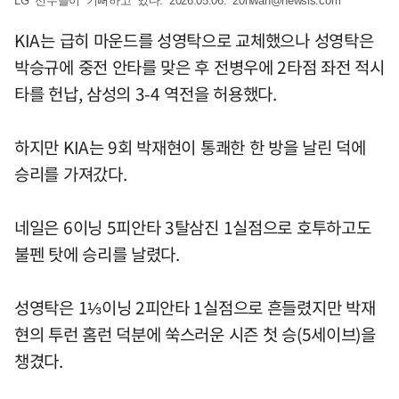
LG 선수들이 기뻐하고 있다. 2026.05.06.
20hwan@newsis.com
KIA는 급히 마운드를 성영탁으로 교체했으나 성영탁은
박승규에 중전 안타를 맞은 후 전병우에 2타점 좌전 적시
타를 헌납, 삼성의 3-4 역전을 허용했다.
하지만 KIA는 9회 박재현이 통쾌한 한 방을 날린 덕에
승리를 가져갔다.
네일은 6이닝 5피안타 3탈삼진 1실점으로 호투하고도
불펜 탓에 승리를 날렸다.
성영탁은 1⅓이닝 2피안타 1실점으로 흔들렸지만 박재
현의 투런 홈런 덕분에 쑥스러운 시즌 첫 승(5세이브)을
챙겼다.