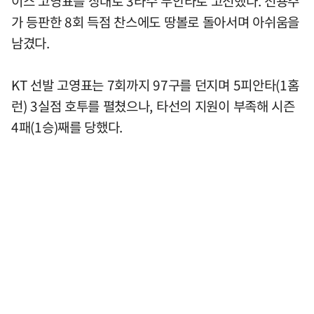
이스 고영표를 상대로 3타수 무안타로 고전했다. 전용주
가 등판한 8회 득점 찬스에도 땅볼로 돌아서며 아쉬움을
남겼다.
KT 선발 고영표는 7회까지 97구를 던지며 5피안타(1홈
런) 3실점 호투를 펼쳤으나, 타선의 지원이 부족해 시즌
4패(1승)째를 당했다.