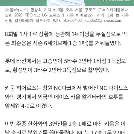
[서울=뉴시스] 권창회 기자 = 3일 오후 서울 구로구 고척스카이돔에서
열린 2026 KBO리그 LG 트윈스와 키움 히어로즈의 경기, 1회 초 키움
선발 알칸타라가 역투하고 있다. 2026.04.03.
kch0523@newsis.com
8회말 1사 1루 상황에 등판해 1⅔이닝을 무실점으로 막
은 최준용은 시즌 6세이브째(1승 1패)를 거둬들였다.
롯데 타선에서는 고승민이 5타수 3안타 1타점 1득점으
로, 황성빈이 3타수 2안타 3득점으로 활약했다.
키움 히어로즈는 창원 NC파크에서 벌어진 NC 다이노스
와의 경기에서 외국인 에이스 라울 알칸타라의 호투를
앞세워 4-1로 이겼다.
이번 주중 한화와의 3연전을 2승 1패로 마친 키움은 이
날 승리로 분위기를 끌어올렸다. NC는 17승 1무 22패