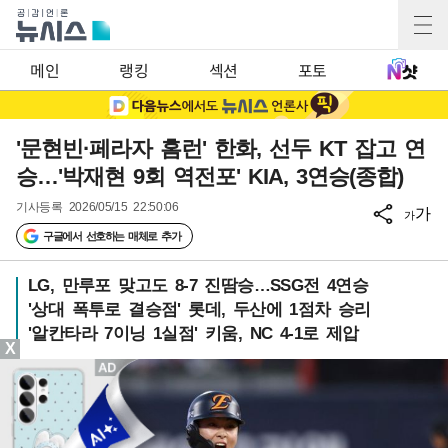
메인
랭킹
섹션
포토
'문현빈·페라자 홈런' 한화, 선두 KT 잡고 연
승…'박재현 9회 역전포' KIA, 3연승(종합)
기사등록
2026/05/15 22:50:06
가
가
구글에서 선호하는 매체로 추가
LG, 만루포 맞고도 8-7 진땀승…SSG전 4연승
'상대 폭투로 결승점' 롯데, 두산에 1점차 승리
'알칸타라 7이닝 1실점' 키움, NC 4-1로 제압
X