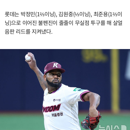
롯데는 박정민(1⅔이닝), 김원중(⅓이닝), 최준용(1⅔이
닝)으로 이어진 불펜진이 줄줄이 무실점 투구를 해 살얼
음판 리드를 지켜냈다.