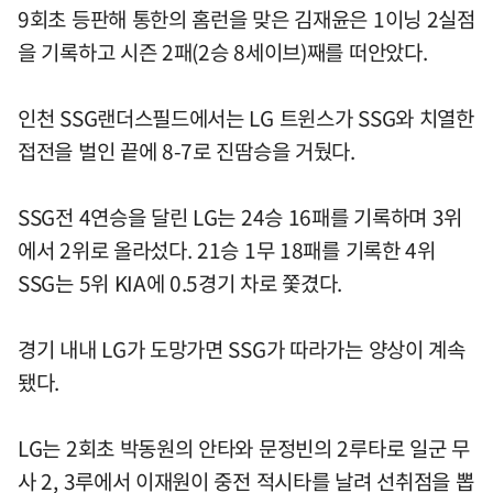
9회초 등판해 통한의 홈런을 맞은 김재윤은 1이닝 2실점
을 기록하고 시즌 2패(2승 8세이브)째를 떠안았다.
인천 SSG랜더스필드에서는 LG 트윈스가 SSG와 치열한
접전을 벌인 끝에 8-7로 진땀승을 거뒀다.
SSG전 4연승을 달린 LG는 24승 16패를 기록하며 3위
에서 2위로 올라섰다. 21승 1무 18패를 기록한 4위
SSG는 5위 KIA에 0.5경기 차로 쫓겼다.
경기 내내 LG가 도망가면 SSG가 따라가는 양상이 계속
됐다.
LG는 2회초 박동원의 안타와 문정빈의 2루타로 일군 무
사 2, 3루에서 이재원이 중전 적시타를 날려 선취점을 뽑