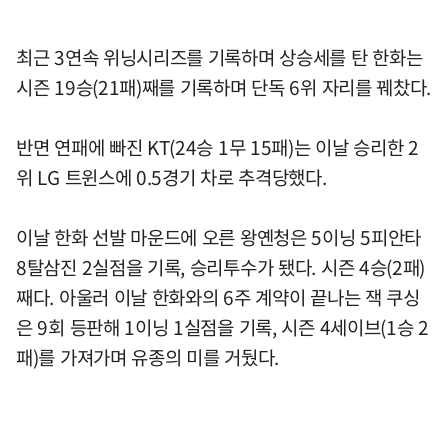
최근 3연속 위닝시리즈를 기록하며 상승세를 탄 한화는
시즌 19승(21패)째를 기록하며 단독 6위 자리를 꿰찼다.
반면 연패에 빠진 KT(24승 1무 15패)는 이날 승리한 2
위 LG 트윈스에 0.5경기 차로 추격당했다.
이날 한화 선발 마운드에 오른 왕옌청은 5이닝 5피안타
8탈삼진 2실점을 기록, 승리투수가 됐다. 시즌 4승(2패)
째다. 아울러 이날 한화와의 6주 계약이 끝나는 잭 쿠싱
은 9회 등판해 1이닝 1실점을 기록, 시즌 4세이브(1승 2
패)를 가져가며 유종의 미를 거뒀다.