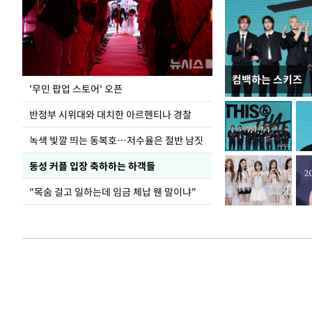
컴백하는 스키즈
지석천 뒤덮은 
'무민 팝업 스토어' 오픈
반정부 시위대와 대치한 아르헨티나 경찰
녹색 빛깔 띄는 동복호…저수율은 절반 남짓
동성 커플 입장 축하하는 하객들
"목숨 걸고 일하는데 임금 체납 웬 말이냐"