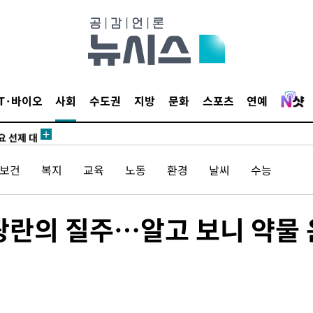
사망
 하향
별재난지역
…희망지 못
IT·바이오
사회
수도권
지방
문화
스포츠
연예
날씨]
요 선제 대
단
/보건
복지
교육
노동
환경
날씨
수능
무'
 마쳐
 광란의 질주…알고 보니 약물 
부장 기소
"
협회