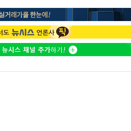
"서장훈, 28억에 산 서초 
1
450억에 매물로"
부장 기소
"여군 지원 막힌 UDT 훈
2
"
다"…707 출신 女유튜버 
협회
전현무 "전 연인 집착에 
3
 교수…이
 절차 개시
박찬민 딸 박민하, 배우
4
25.3%↑
니…여유로운 근황 공개
[속보]SK하이닉스, 주당 3
5
당…"3분기 중 주주환원 
사망
SK하이닉스, 주당 375원
6
분기 중 추가 주주환원 발
"한강수영장, 문신 노출 이
7
"출입 막는 건 명백한 차별