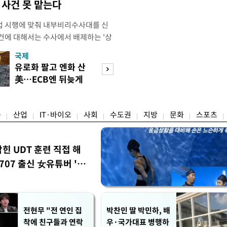
사건 못 맡는다
법 시행에 맞춰 내부비리수사대를 신
건에 대해서는 수사에서 배제하는 '상
청은 7일 오후 3시 '개정 형사소송법
국제
경제
F)' 회의를 열었다고 밝혔다. 경찰은
유로화 팔고 엔화 산
수도권 고용 급랭
에 맞춰 기존 국가수사본부에서 운영
美…ECB엔 뒤늦게
전국 취업자 10명
 인권감사관실로 이관·개편해 객관
통보
1명뿐
융
산업
IT·바이오
사회
수도권
지방
문화
스포츠
막힌 UDT 훈련 직접 해
07 출신 女유튜버 '완
전현무 "전 연인 집
박찬민 딸 박민하, 배
착에 친구들과 연락
우·국가대표 병행하