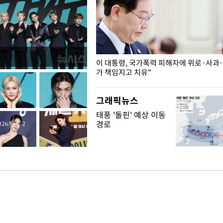
개구리밥
이 대통령, 국가폭력 피해자에 위로·사과
가 책임지고 치유"
그래픽뉴스
태풍 '돌핀' 예상 이동
경로