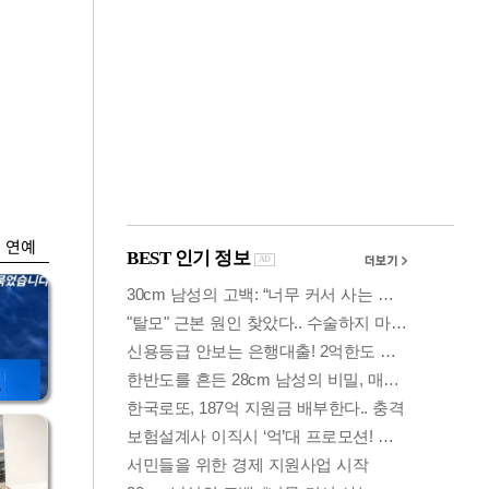
금융
…
하나은행, 비대면 주
 중
택담보대출 일시 중
단
연예