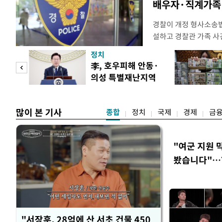
배우자·직계가족 
경찰이 개정 형사소송
설하고 경찰관 가족 사
피제'를 도입한다. 경찰
정치
후속 조치 태스크포스(T
 두
李, 호우피해 안동·
우선 올해 하반기 인사
의성 특별재난지역
하던 수사감찰 기능을
 정도
선포
많이 본 기사
종합
정치
국제
경제
금
"여군 지원 
봤습니다"…7
벽 소화'
"서장훈, 28억에 산 서초 건물 450