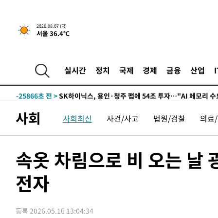
-1796초 전 >
민주 콩고 에볼라환자 4천명 돌파, 4053명 발생 1850명 
2026.08.07 (금)
서울 36.4℃
-29662초 전 >
"낮 기온 소폭 하락"…수도권 폭염중대경보, 폭염경보로
-29626초 전 >
[속보]이 대통령, '호우피해' 안동·의성 관할 4개 면 특
선포
-29589초 전 >
[단독]중수청 지원 검사들, 정원 초과 시 낮은 계급 임용
실시간
정치
국제
경제
금융
산업
갈 수도
-27560초 전 >
낮 최고 37도 찜통더위…곳곳 소나기·강원 많은 비[내일
-25866초 전 >
SK하이닉스, 용인·청주 팹에 54조 투자…"AI 메모리 수
응"
-22722초 전 >
여자배구 이재영·이다영 자매, 아제르바이잔 투란VC 입
사회
사회최신
사건/사고
법원/검찰
의료
-21975초 전 >
외국인 심판 성 접대 7경기 들여다보니…한국 축구 '5승 2
-21709초 전 >
[속보]코스닥, 2.86포인트(0.36%) 내린 798.81마감
-21662초 전 >
[속보]코스피, 6200선 약보합…0.60% 내린 6258.77에
속옷 차림으로 비 오는 날
-21642초 전 >
[속보]원·달러 환율, 7.7원 내린 1416.1원 마감
전자
-21531초 전 >
[속보] 노원서 40.1도 관측…서울, 2018년 이후 첫 40도
-18621초 전 >
[속보]종합특검, '계엄 수용공간 확보' 신용해 前교정본
-17494초 전 >
외신들도 주목한 韓축구 파문…"국민적 공분에 수사 재개
등록 2026.05.16 13:04:34
-17465초 전 >
11시간 압수수색에 성접대 파문까지…'쑥대밭' 된 축구