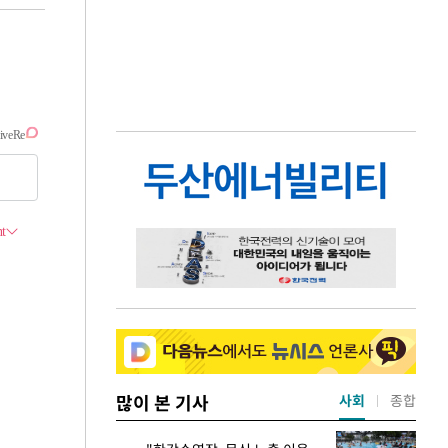
많이 본 기사
사회
종합