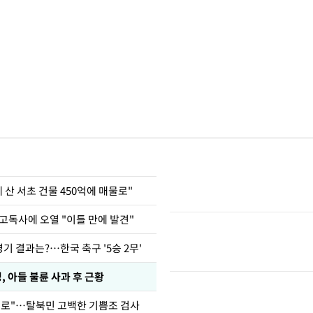
에 산 서초 건물 450억에 매물로"
고독사에 오열 "이틀 만에 발견"
경기 결과는?…한국 축구 '5승 2무'
 아들 불륜 사과 후 근황
뒤로"…탈북민 고백한 기쁨조 검사