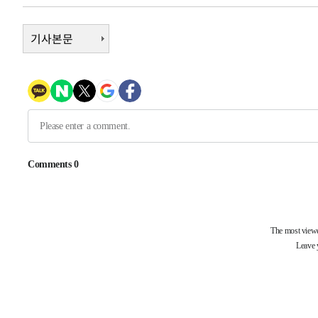
-16487초 전 >
[속보]규제합리화위원회 부위원장에 김태유 서울대 공대
병태 후임
-12845초 전 >
기사본문
[속보]국힘 윤리위, '돌려차기 발언' 진종오·서범수 징계
-8170초 전 >
[속보] 7월 중국 수출 23.9%↑ 수입 27.5%↑…무역총액 
-5330초 전 >
[속보]'채상병 순직 책임' 임성근, 항소심도 징역 3년
-5196초 전 >
[속보]종합특검, '관저이전 봐주기 감사' 유병호 구속기소
-1796초 전 >
민주 콩고 에볼라환자 4천명 돌파, 4053명 발생 1850명 
-29662초 전 >
"낮 기온 소폭 하락"…수도권 폭염중대경보, 폭염경보로
-29626초 전 >
[속보]이 대통령, '호우피해' 안동·의성 관할 4개 면 특
선포
-29589초 전 >
[단독]중수청 지원 검사들, 정원 초과 시 낮은 계급 임용
갈 수도
-27560초 전 >
낮 최고 37도 찜통더위…곳곳 소나기·강원 많은 비[내일
-25866초 전 >
SK하이닉스, 용인·청주 팹에 54조 투자…"AI 메모리 수
응"
-22722초 전 >
여자배구 이재영·이다영 자매, 아제르바이잔 투란VC 입
-21975초 전 >
외국인 심판 성 접대 7경기 들여다보니…한국 축구 '5승 2
-21709초 전 >
[속보]코스닥, 2.86포인트(0.36%) 내린 798.81마감
-21662초 전 >
[속보]코스피, 6200선 약보합…0.60% 내린 6258.77에
-21642초 전 >
[속보]원·달러 환율, 7.7원 내린 1416.1원 마감