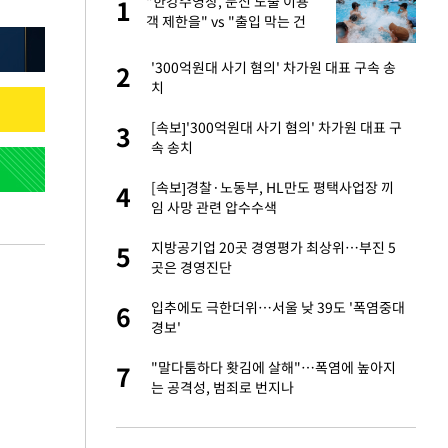
건물
"한강수영장, 문신 노출 이용
1
1
객 제한을" vs "출입 막는 건
명백한 차별"
련 직접 해봤습니
'300억원대 사기 혐의' 차가원 대표 구속 송
2
2
'완벽 소화'
치
친구들과 연락 끊어"
[속보]'300억원대 사기 혐의' 차가원 대표 구
3
3
속 송치
·국가대표 병행하더
[속보]경찰·노동부, HL만도 평택사업장 끼
4
4
임 사망 관련 압수수색
75원 분기 배
지방공기업 20곳 경영평가 최상위…부진 5
5
5
방안 확정"
곳은 경영진단
 분기배당 결정…3
입추에도 극한더위…서울 낮 39도 '폭염중대
6
6
표
경보'
용객 제한을" vs
"말다툼하다 홧김에 살해"…폭염에 높아지
7
7
"
는 공격성, 범죄로 번지나