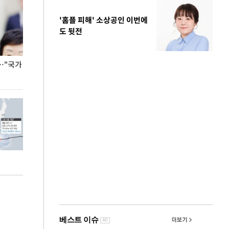
'홈플 피해' 소상공인 이번에
도 뒷전
…"국가
홈플러스, 67개 점포 가오픈… 13일 정식 개장
오세훈 서울시장,
환경 점검