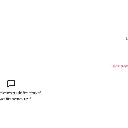
 교수…이
 절차 개시
25.3%↑
사망
 하향
별재난지역
…희망지 못
날씨]
요 선제 대
단
무'
 마쳐