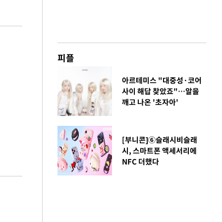
피플
아르테미스 "대중성·코어
사이 해답 찾았죠"…알을
깨고 나온 '초자아'
[부니콘]⑥슬래시비슬래
시, 스마트폰 액세서리에
NFC 더했다