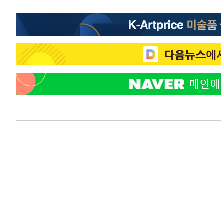
-21531초 전 >
[속보] 노원서 40.1도 관측…서울, 2018년 이후 첫 40도
-18621초 전 >
[속보]종합특검, '계엄 수용공간 확보' 신용해 前교정본
-17494초 전 >
외신들도 주목한 韓축구 파문…"국민적 공분에 수사 재개
-17465초 전 >
11시간 압수수색에 성접대 파문까지…'쑥대밭' 된 축구
-16487초 전 >
[속보]규제합리화위원회 부위원장에 김태유 서울대 공대
병태 후임
-12845초 전 >
[속보]국힘 윤리위, '돌려차기 발언' 진종오·서범수 징계
-8170초 전 >
[속보] 7월 중국 수출 23.9%↑ 수입 27.5%↑…무역총액 
-5330초 전 >
[속보]'채상병 순직 책임' 임성근, 항소심도 징역 3년
-5196초 전 >
[속보]종합특검, '관저이전 봐주기 감사' 유병호 구속기소
-1796초 전 >
민주 콩고 에볼라환자 4천명 돌파, 4053명 발생 1850명 