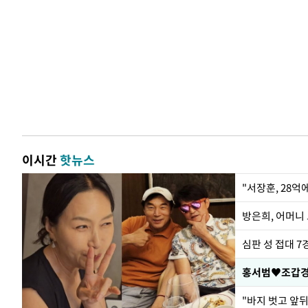
이시간
핫뉴스
"서장훈, 28억
방은희, 어머니 
심판 성 접대 7
홍서범♥조갑경,
"바지 벗고 앞