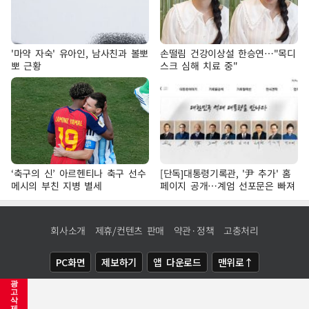
'마약 자숙' 유아인, 남사친과 볼뽀
손떨림 건강이상설 한승연…"목디
뽀 근황
스크 심해 치료 중"
‘축구의 신’ 아르헨티나 축구 선수
[단독]대통령기록관, '尹 추가' 홈
메시의 부친 지병 별세
페이지 공개…계엄 선포문은 빠져
회사소개
제휴/컨텐츠 판매
약관·정책
고충처리
PC화면
제보하기
앱 다운로드
맨위로↑
광
COPYRIGHTⓒ
NEWSIS
ALL RIGHTS RESERVED.
고
삭
제