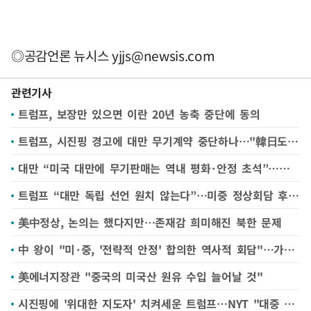
◎공감언론 뉴시스
yjjs@newsis.com
관련기사
트럼프, 보장만 있으면 이란 20년 농축 중단에 동의
트럼프, 시진핑 경고에 대만 무기계약 중단하나…"韓日도 불안케해"
대만 “미국 대만에 무기판매는 역내 평화·안정 초석”…트럼프 발언 대응
트럼프 “대만 독립 선언 원치 않는다”…미중 정상회담 후 표명
美中정상, 논의는 했다지만…존재감 희미해진 북한 문제
中 왕이 "미·중, '전략적 안정' 합의한 역사적 회담"…가을엔 시진핑 방미
美에너지장관 "중국의 미국산 원유 수입 늘어날 것"
시진핑에 '위대한 지도자' 치켜세운 트럼프…NYT "대중 강경노선서 후퇴"