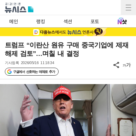
메인
랭킹
섹션
포토
트럼프 “이란산 원유 구매 중국기업에 제재
해제 검토”…며칠 내 결정
기사등록
2026/05/16 11:18:34
가
가
구글에서 선호하는 매체로 추가