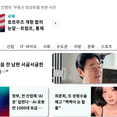
 진행된 '부동산 정상화를 위한 시민
의 세제개편안에 대한 불만과 지적이
국제
경제
에는 보유 주택에 거주하지 않는 1주
호르무즈 개항 합의
서울 집 팔고 지방
민간임대사업자 등 시민과 전문가, 크
눈앞…트럼프, 통제
면 양도세↓…고
 참석했다. 잠실에서 21년째 공인중
권 수용할까
층 움직일까
박준씨는 "세제개편으로 인해 고가 주
융
산업
IT·바이오
사회
수도권
지방
문화
스포츠
음 전 남편 서글서글한
…"
정부, 전 산업에 'AI
최준희, 또 성형수술
옷' 입힌다…AI 로봇
예고 "짝짝이 눈 탈
연 1000대 보급 추
출"
진