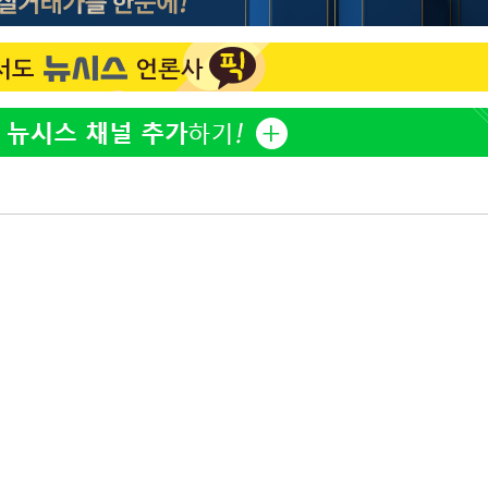
황기순 "원정 도박으로 전 
1
산 잃고 필리핀 도피"
구축
 마감 다
정보석 "황정음 전 남편 
2
" 취임 3
었는데…"
무부 대변인
정부, 전 산업에 'AI 옷' 
3
1000대 보급 추진
최준희, 또 성형수술 예고 
4
바다, 워터밤 공개저격 "말
5
[속보]산업장관 "李정부,
6
정 전력 위해 불가피"
고속도로서 화물차 낙하물
7
동승자 사망