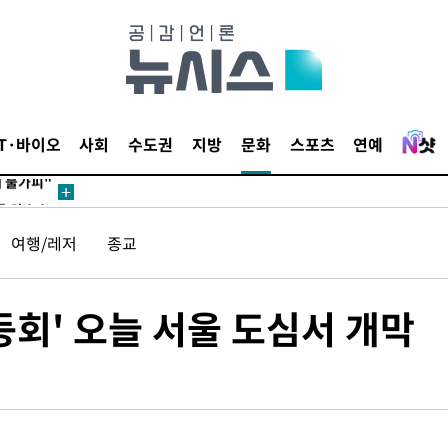
무부 대변인
꺾인다"
 위협"
 수용할까
IT·바이오
사회
수도권
지방
문화
스포츠
연예
해 불가피"
등 압수수
월 중 예
여행/레저
종교
등회' 오늘 서울 도심서 개막
장
구축