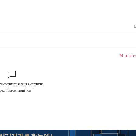
 마감 다
" 취임 3
무부 대변인
꺾인다"
 위협"
 수용할까
해 불가피"
등 압수수
월 중 예
장