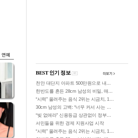
금융
 가
코스피, 5%대 급락
령
에 6300선 붕괴…또
매도사이드카
연예