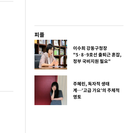
피플
이수희 강동구청장
"5·8·9호선 출퇴근 혼잡,
정부 국비지원 필요"
주혜린, 독자적 생태
계…'고급 가요'의 주체적
영토