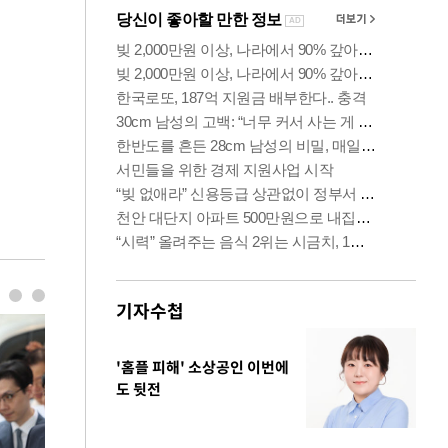
기자수첩
'홈플 피해' 소상공인 이번에
도 뒷전