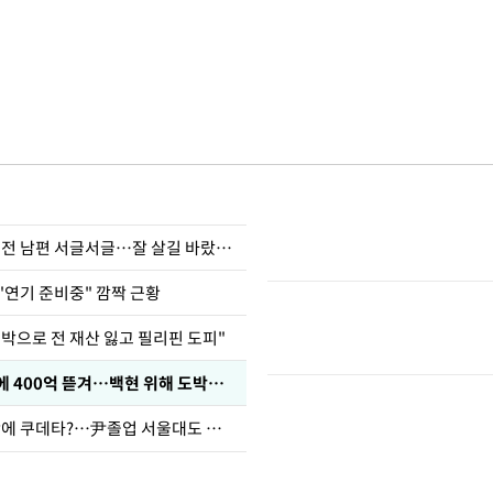
정보석 "황정음 전 남편 서글서글…잘 살길 바랐는데"
"연기 준비중" 깜짝 근황
도박으로 전 재산 잃고 필리핀 도피"
차가원 "MC몽에 400억 뜯겨…백현 위해 도박빚 갚아줘"
유승민 "육사 탓에 쿠데타?…尹졸업 서울대도 없애나"