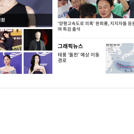
지원
"수사·기소 분리 관련 대비책 최
'양평고속도로 의혹' 원희룡, 지지자들 응
"
며 특검 출석
그래픽뉴스
태풍 '돌핀' 예상 이동
경로