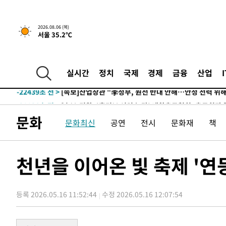
4시간 전 >
[속보] "이란-오만, 호르무즈 해협 통행 항로 합의" 이란 외
2026.08.06 (목)
서울 35.2℃
-26304초 전 >
내일까지 39도 '펄펄'…기상청 "태풍 지나며 폭염 잠시 
-25941초 전 >
트럼프, 한국계 진보 주지사 후보 맹공…"공산주의가 최대
-25919초 전 >
"美간섭에 합의 지연"…트럼프, '이란 호르무즈 통제권'
실시간
정치
국제
경제
금융
산업
-22439초 전 >
[속보]산업장관 "李정부, 원전 반대 안해…안정 전력 위
-21136초 전 >
[속보]경찰, '홍명보 선임 논란' 대한축구협회·축구회관 
색
-20523초 전 >
[속보]산업장관 "美무역법 제301조 과잉생산 결과 발표 8
문화
문화최신
공연
전시
문화재
책
상
-20316초 전 >
[속보]코스피 매도사이드카 발동…4%대 급락
-19588초 전 >
[속보]전남광주 초대 시민추천 부시장에 백승주·윤난실
-17149초 전 >
서울 열대야 15일째 지속…비공식 '초열대야' 30도 넘어
천년을 이어온 빛 축제 '연
-15716초 전 >
[속보]코스닥, 2.15포인트(0.27%) 내린 797.44 출발
-15699초 전 >
[속보]코스피, 119.51포인트(1.81%) 내린 6478.75 개
등록 2026.05.16 11:52:44
수정 2026.05.16 12:07:54
-12146초 전 >
6월 경상수지 497.3억 달러…두 달 연속 사상 최대
-12097초 전 >
서울 낮 39도 '폭염중대경보'…40도 관측 가능성도
-9459초 전 >
미 워싱턴주 스포캔 시의 통제불능 3개 산불, 방화선 일부 