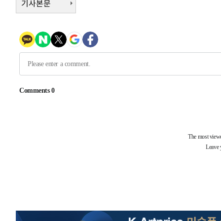
기사본문
-1632초 전 >
[속보] 호르무즈 해협 이란-오만 협상 기대속 뉴욕증시 혼조
우 0.49%↑
13초 전 >
[속보] 이란 대통령 "지금 최고지도자와 소통하기가 매우 어려워
년 인터뷰
4시간 전 >
[속보] "이란-오만, 호르무즈 해협 통행 항로 합의" 이란 외
-26304초 전 >
내일까지 39도 '펄펄'…기상청 "태풍 지나며 폭염 잠시 
-25941초 전 >
트럼프, 한국계 진보 주지사 후보 맹공…"공산주의가 최대
-25919초 전 >
"美간섭에 합의 지연"…트럼프, '이란 호르무즈 통제권'
-22439초 전 >
[속보]산업장관 "李정부, 원전 반대 안해…안정 전력 위
-21136초 전 >
[속보]경찰, '홍명보 선임 논란' 대한축구협회·축구회관 
색
-20523초 전 >
[속보]산업장관 "美무역법 제301조 과잉생산 결과 발표 8
상
-20316초 전 >
[속보]코스피 매도사이드카 발동…4%대 급락
-19588초 전 >
[속보]전남광주 초대 시민추천 부시장에 백승주·윤난실
-17149초 전 >
서울 열대야 15일째 지속…비공식 '초열대야' 30도 넘어
-15716초 전 >
[속보]코스닥, 2.15포인트(0.27%) 내린 797.44 출발
-15699초 전 >
[속보]코스피, 119.51포인트(1.81%) 내린 6478.75 개
-12146초 전 >
6월 경상수지 497.3억 달러…두 달 연속 사상 최대
-12097초 전 >
서울 낮 39도 '폭염중대경보'…40도 관측 가능성도