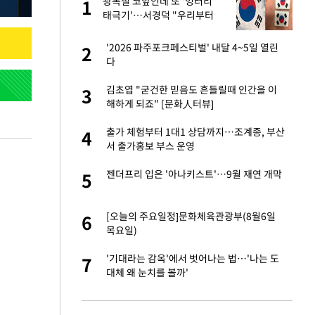
재
광복절 코앞인데 또 '엉터리
1
1
태극기'…서경덕 "우리부터
각성해야"
서글서글한 인상이
'2026 파주포크페스티벌' 내달 4~5일 열린
2
2
다
입힌다…AI 로봇 연
김초엽 "굳건한 믿음도 흔들릴때 인간을 이
3
3
해하게 되죠" [문화人터뷰]
"짝짝이 눈 탈출"
출가 체험부터 1대1 상담까지…조계종, 부산
4
4
서 출가홍보 부스 운영
이 안 된다"
젠더프리 입은 '아나키스트'…9월 재연 개막
5
5
 원전 반대 안해…안
[오늘의 주요일정]문화체육관광부(8월6일
6
6
목요일)
, 들이받은 승합차
'기대라는 감옥'에서 벗어나는 법…'나는 도
7
7
대체 왜 눈치를 볼까'