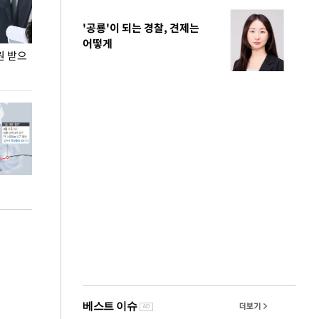
'공룡'이 되는 경찰, 견제는
어떻게
원 받으
정동영, 조현 '이상주의' 발언에 "이상이 있어야
장동혁 "李 대
현실 바꿔"
하다"