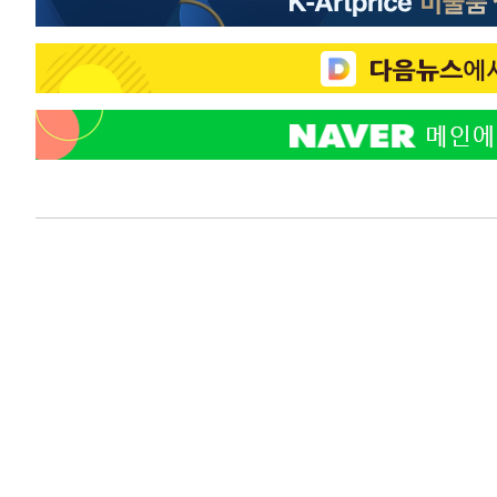
-9459초 전 >
미 워싱턴주 스포캔 시의 통제불능 3개 산불, 방화선 일부 
-1632초 전 >
[속보] 호르무즈 해협 이란-오만 협상 기대속 뉴욕증시 혼조
우 0.49%↑
13초 전 >
[속보] 이란 대통령 "지금 최고지도자와 소통하기가 매우 어려워
년 인터뷰
4시간 전 >
[속보] "이란-오만, 호르무즈 해협 통행 항로 합의" 이란 외