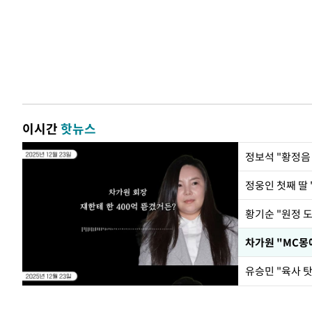
이시간
핫뉴스
정웅인 첫째 딸 
황기순 "원정 