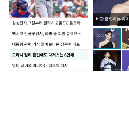
비광 출연하는 하
이재명 대통령, 
삼성전자, 7일부터 갤럭시 Z 폴드8 울트라·폴드8·플립8 출시
선 다해 강구해야
멕시코 인플루언서, 라방 중 괴한 총격으로 사망
대통령 관련 기사 들어보이는 장동혁 대표
오타니 멀티 홈런에도 다저스는 6연패
멀티 골 세리머니하는 리오넬 메시