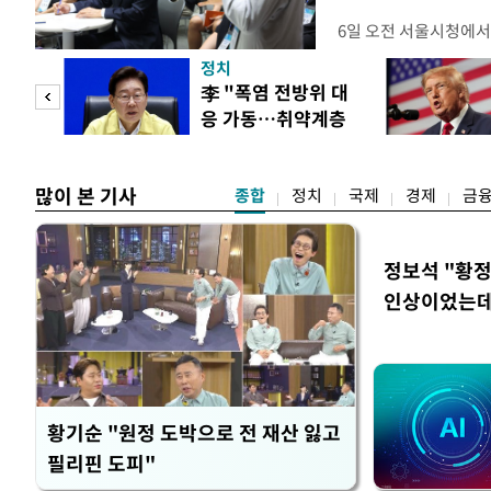
6일 오전 서울시청에서
대토론회'에서는 정부
정치
이어졌다. 이날 토론회
 놀
李 "폭염 전방위 대
택자와 무주택 청년, 
응 가동…취약계층
리에이터 등 50여 명이
 첫
보호 강화"
개사로 일하고 있다는 
택
많이 본 기사
종합
정치
국제
경제
금
정보석 "황정
인상이었는데
황기순 "원정 도박으로 전 재산 잃고
필리핀 도피"