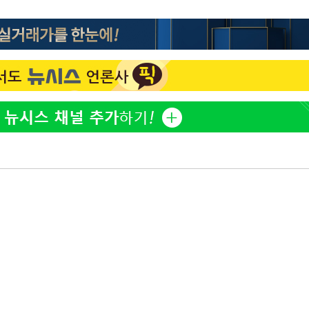
한정수 "황정민 선배만 피
1
동'
해…떳떳하면 신분 공개하
리(종합)
손떨림 건강이상설 한승연
2
개
치료 중"
급대우'
LAFC 손흥민, 리그스컵 
3
온도차'
격…득점포 재가동 도전
'여긴 20도, 저긴 50도
 밝혀
4
폭염 저감시설 '온도차'
발로 부상
 논의
이강인, 오늘 서울서 AT
5
식…'전례 없는 특급대우'
밀정보, 언
손흥민, 68분 뛰고 2경기 
6
카에 1-0 승리(종합)
사우디 남서부 아람코 자
7