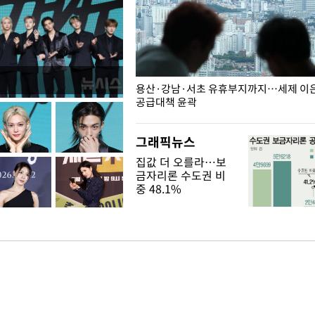
주째 하락, L당 1천800원대
용산·강남·서초 유휴부지까지…세제 이은 
공급대책 윤곽
그래픽뉴스
집값 더 오를라…보
금자리론 수도권 비
중 48.1%