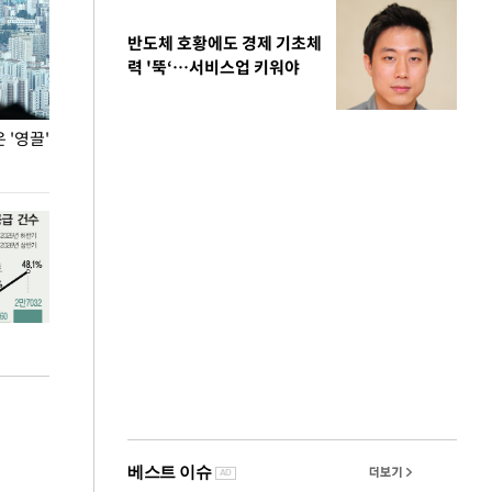
반도체 호황에도 경제 기초체
력 '뚝‘…서비스업 키워야
'영끌'
폭염 속 주말 풍경은?
극한 폭염에 바
도