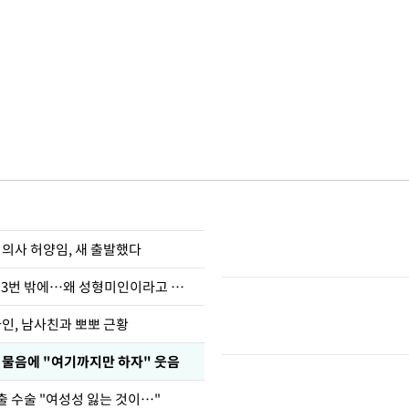
 의사 허양임, 새 출발했다
장영란 "쌍커풀 3번 밖에…왜 성형미인이라고 하냐"
아인, 남사친과 뽀뽀 근황
부 물음에 "여기까지만 하자" 웃음
출 수술 "여성성 잃는 것이…"