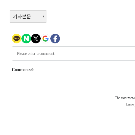
33분 전 >
'여긴 20도, 저긴 50도'…열화상 카메라로 본 폭염 저감시설 '
42분 전 >
콜롬비아 신임 우파 대통령 취임 하루만에 차량폭탄 폭발 사건
기사본문
2시간 전 >
튀르키예 외무장관, "메카 3국 방위협정은 이란이 목표 아냐 "
3시간 전 >
이군이 불법 군시설 건설한 레바논 남부에서 레바논군 3명 폭
4시간 전 >
[속보]美중부 사령관, 이스라엘 긴급방문 다중화된 전선 상황
4시간 전 >
美 국방부, 켄달 전 공군장관 보안허가 취소…“에어포스원 기
론 누출”
4시간 전 >
‘축구의 신’ 아르헨티나 축구 선수 메시의 부친 지병 별세
-29938초 전 >
AT마드리드 데뷔 앞둔 이강인, 맨시티전 선발 대신 '벤치 
-28568초 전 >
[속보]與 강원·TK 당원투표 합산 김민석 48.54%로 
44.40%
-27902초 전 >
與 강원·TK 당원투표 합산 김민석 46.01%로 승리…정
44.53%
-27742초 전 >
[속보]與전대 권리당원투표…강원·경북 김민석, 대구 정
-27549초 전 >
[속보]與 당대표 경선, 경북 권리당원 투표 김민석 47.3
45.71%
-27451초 전 >
[속보]與 당대표 경선, 대구 권리당원 투표 정청래 47.8
46.35%
-27248초 전 >
[속보]與 당대표 경선, 강원 권리당원 투표 김민석 승리…5
득표
-25166초 전 >
"일본축구협회, 대한축구협회 성 접대 의혹 심판 조사"
-17808초 전 >
[속보]장은수, KLPGA 제주삼다수 역전 우승…데뷔 10년