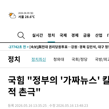
2026.08.09 (일)
서울 28.6℃
4시간 전 >
‘축구의 신’ 아르헨티나 축구 선수 메시의 부친 지병 별세
-29938초 전 >
AT마드리드 데뷔 앞둔 이강인, 맨시티전 선발 대신 '벤치 
-28568초 전 >
[속보]與 강원·TK 당원투표 합산 김민석 48.54%로 
실시간
정치
국제
경제
금융
산업
44.40%
-27902초 전 >
與 강원·TK 당원투표 합산 김민석 46.01%로 승리…정
44.53%
-27742초 전 >
[속보]與전대 권리당원투표…강원·경북 김민석, 대구 정
-27549초 전 >
[속보]與 당대표 경선, 경북 권리당원 투표 김민석 47.3
정치
45.71%
정치최신
청와대
국회/정당
국방/외
-27451초 전 >
[속보]與 당대표 경선, 대구 권리당원 투표 정청래 47.8
46.35%
-27248초 전 >
[속보]與 당대표 경선, 강원 권리당원 투표 김민석 승리…5
득표
-25166초 전 >
"일본축구협회, 대한축구협회 성 접대 의혹 심판 조사"
국힘 "정부의 '가짜뉴스' 
-17808초 전 >
[속보]장은수, KLPGA 제주삼다수 역전 우승…데뷔 10년
정상
-13173초 전 >
"얼마나 더웠으면"…안동 물길공원서 헤엄친 구렁이 '소
적 촌극"
-13100초 전 >
손흥민, 68분 뛰고 2경기 침묵…LAFC, 톨루카에 1-0 승
-12372초 전 >
'2경기 연속 침묵' 손흥민, 톨루카전 68분만 뛰고 슈팅 0
등록 2026.05.16 13:35:25
수정 2026.05.16 13:48:23
-11124초 전 >
이강인, 오늘 서울서 AT마드리드 입단식…'전례 없는 특