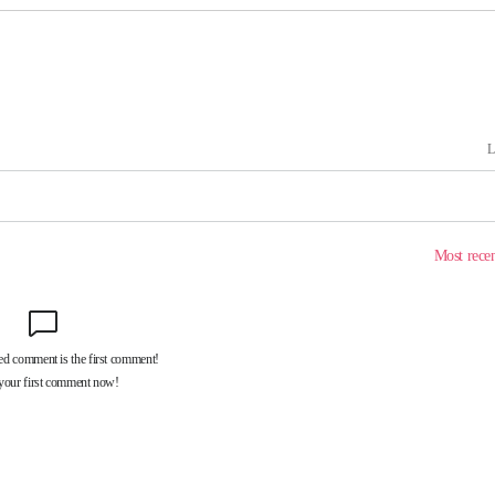
온도차'
 밝혀
발로 부상
 논의
밀정보, 언
시작'
승리…정청래
청래
청래 승리
7%·정청래
2%·김민석
0.30%
 차에 첫