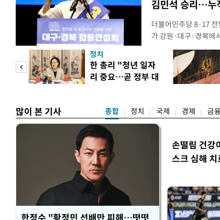
김민석 승리…누적
더불어민주당 8·17 
가 강원·대구·경북에
48.54%(1만8977
정치
를 1622표(4.14%p
만 피
한 총리 "청년 일자
·인천 권리당원 투표에
리 중요…곧 정부 대
적 합산(가중치 미반영)
공개
책"
많이 본 기사
종합
정치
국제
경제
금
손떨림 건강
스크 심해 치
한정수 "황정민 선배만 피해…떳떳