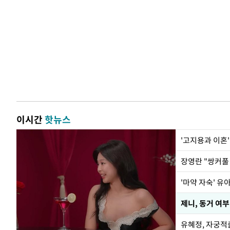
이시간
핫뉴스
'고지용과 이혼'
'마약 자숙' 유
제니, 동거 여
유혜정, 자궁적