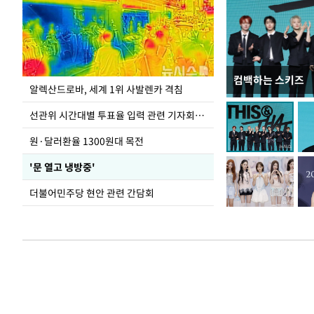
컴백하는 스키즈
주유소 기름값 12
알렉산드로바, 세계 1위 사발렌카 격침
선관위 시간대별 투표율 입력 관련 기자회견하는 주진우 의원
원·달러환율 1300원대 목전
'문 열고 냉방중'
더불어민주당 현안 관련 간담회