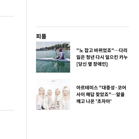
피플
"노 잡고 바뀌었죠"…다리
잃은 청년 다시 일으킨 카누
[당신 옆 장애인]
아르테미스 "대중성·코어
사이 해답 찾았죠"…알을
깨고 나온 '초자아'