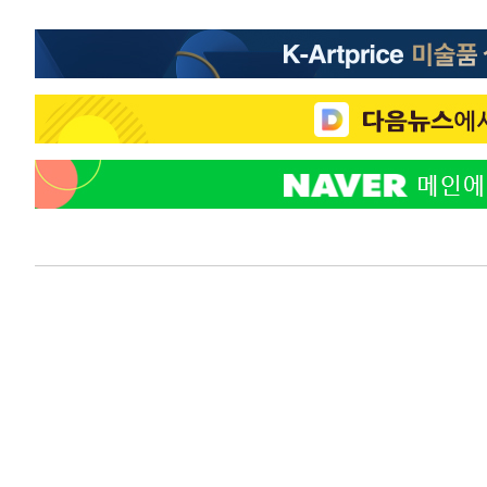
정상
-13173초 전 >
"얼마나 더웠으면"…안동 물길공원서 헤엄친 구렁이 '소
-13100초 전 >
손흥민, 68분 뛰고 2경기 침묵…LAFC, 톨루카에 1-0 승
-12372초 전 >
'2경기 연속 침묵' 손흥민, 톨루카전 68분만 뛰고 슈팅 0
-11124초 전 >
이강인, 오늘 서울서 AT마드리드 입단식…'전례 없는 특
33분 전 >
'여긴 20도, 저긴 50도'…열화상 카메라로 본 폭염 저감시설 '
42분 전 >
콜롬비아 신임 우파 대통령 취임 하루만에 차량폭탄 폭발 사건
2시간 전 >
튀르키예 외무장관, "메카 3국 방위협정은 이란이 목표 아냐 "
3시간 전 >
이군이 불법 군시설 건설한 레바논 남부에서 레바논군 3명 폭
4시간 전 >
[속보]美중부 사령관, 이스라엘 긴급방문 다중화된 전선 상황
4시간 전 >
美 국방부, 켄달 전 공군장관 보안허가 취소…“에어포스원 기
론 누출”
4시간 전 >
‘축구의 신’ 아르헨티나 축구 선수 메시의 부친 지병 별세