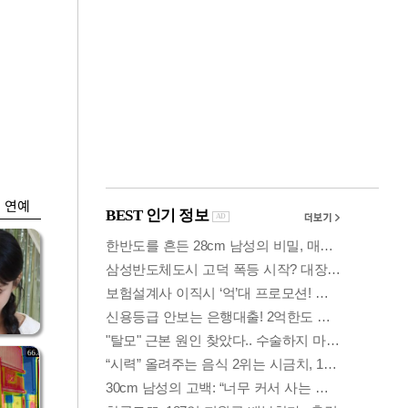
금융
박
변동성 커진 코스
연
피…거래대금 올해
최저
연예