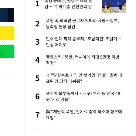
폭염 중대본, 범정부 대응 점
1
1
라"
검…"취약계층 안전관리 강
화"
…"목디스크 심해
폭염 속 외국인 근로자 잇따라 사망…정부,
2
2
농축업 현장 점검
톨루카전 선발 출
민주 전대 최대 승부처, '호남대전' 초읽기…
3
3
민심 어디로
'…열화상 카메라로 본
젤렌스키 "북한, 러시아에 최대 5만명 파병
4
4
결정"
마드리드 입단
金 "말실수로 지역 안 뺏기겠다" 鄭 "벌써 대
5
5
표된 양 당직 나눠줘"
침묵…LAFC, 톨루
폭염에 물부족까지…대구·부산 등 전국 48
6
6
곳 '기상 가뭄'
잔 정유시설서 화재
與 "재난적 폭염, 전기료 충격 최소화 정부에
7
7
요청"