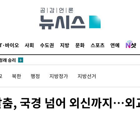
시작'
승리…정청래
IT·바이오
사회
수도권
지방
문화
스포츠
연예
청래
청래 승리
7%·정청래
교
북한
행정
지방정가
지방선거
2%·김민석
0.30%
칼춤, 국경 넘어 외신까지…외
 차에 첫
동'
리(종합)
개
급대우'