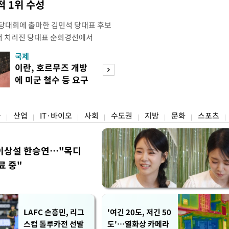
 1위 수성
전당대회에 출마한 김민석 당대표 후보
서 치러진 당대표 순회경선에서
표)를 얻어 상대 경쟁주자인 정청래 후보
국제
경제
) 차로 제치고 1위를 차지했다. 전날 제주
이란, 호르무즈 개방
세제·토허제 엇
서도 김 후보가 앞섰다. 이에 따라 누
에 미군 철수 등 요구
자…실거주 유예 
에서도 김 후보(46.01%)가 1위로
장 검토
융
산업
IT·바이오
사회
수도권
지방
문화
스포츠
이상설 한승연…"목디
료 중"
LAFC 손흥민, 리그
'여긴 20도, 저긴 50
스컵 톨루카전 선발
도'…열화상 카메라