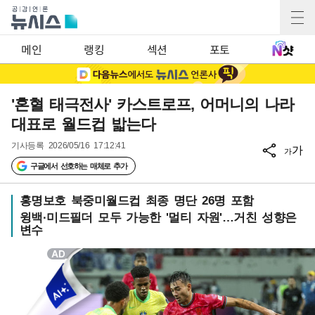
메인
랭킹
섹션
포토
'혼혈 태극전사' 카스트로프, 어머니의 나라
대표로 월드컵 밟는다
기사등록
2026/05/16 17:12:41
가
가
구글에서 선호하는 매체로 추가
홍명보호 북중미월드컵 최종 명단 26명 포함
윙백·미드필더 모두 가능한 '멀티 자원'…거친 성향은
변수