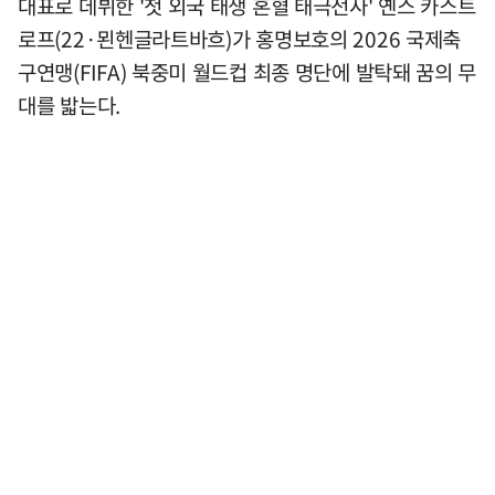
대표로 데뷔한 '첫 외국 태생 혼혈 태극전사' 옌스 카스트
로프(22·묀헨글라트바흐)가 홍명보호의 2026 국제축
구연맹(FIFA) 북중미 월드컵 최종 명단에 발탁돼 꿈의 무
대를 밟는다.