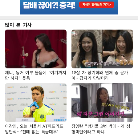
많이 본 기사
제니, 동거 여부 물음에 "여기까지
18살 차 장기하와 연애 중 윤가
만 하자" 웃음
이…갑자기 단발머리
이강인, 오늘 서울서 AT마드리드
장영란 "쌍커풀 3번 밖에…왜 성
입단식…'전례 없는 특급대우'
형미인이라고 하냐"