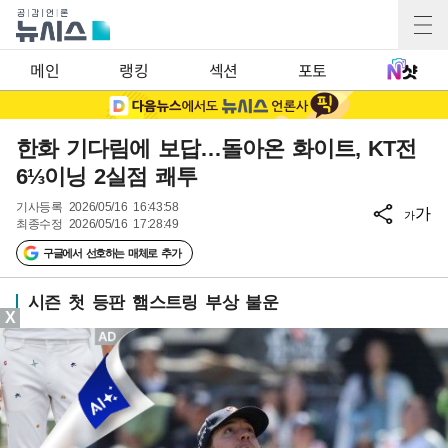
메인
랭킹
섹션
포토
한화 기다림에 보답…돌아온 화이트, KT전
6⅓이닝 2실점 쾌투
기사등록
2026/05/16 16:43:58
가
가
최종수정
2026/05/16 17:28:49
구글에서 선호하는 매체로 추가
시즌 첫 등판 햄스트링 부상 불운
X