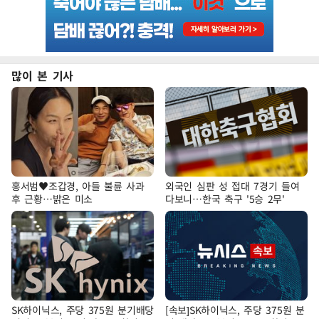
많이 본 기사
홍서범♥조갑경, 아들 불륜 사과
외국인 심판 성 접대 7경기 들여
후 근황…밝은 미소
다보니…한국 축구 '5승 2무'
SK하이닉스, 주당 375원 분기배당
[속보]SK하이닉스, 주당 375원 분