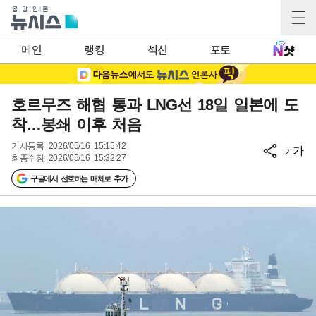
메인
랭킹
섹션
포토
호르무즈 해협 통과 LNG선 18일 일본에 도
착…봉쇄 이후 처음
기사등록
2026/05/16 15:15:42
가
가
최종수정
2026/05/16 15:32:27
구글에서 선호하는 매체로 추가