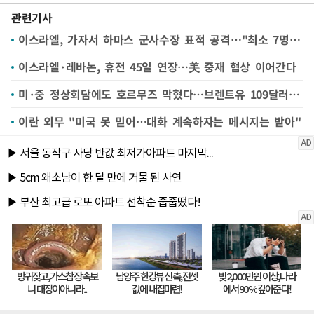
관련기사
이스라엘, 가자서 하마스 군사수장 표적 공격…"최소 7명 사망 50명 부상"
이스라엘·레바논, 휴전 45일 연장…美 중재 협상 이어간다
미·중 정상회담에도 호르무즈 막혔다…브렌트유 109달러 돌파
이란 외무 "미국 못 믿어…대화 계속하자는 메시지는 받아"