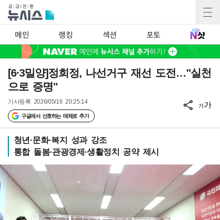
메인
랭킹
섹션
포토
[6·3밀양]정희정, 나선거구 재선 도전…"실천
으로 증명"
기사등록
2026/05/16 20:25:14
가
가
구글에서 선호하는 매체로 추가
청년·문화·복지 성과 강조
통합 돌봄·관광경제·생활정치 공약 제시