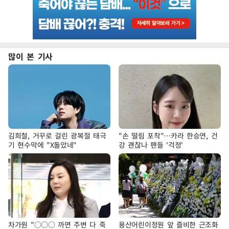
많이 본 기사
김희철, 거꾸로 걸린 광복절 태극
"손 떨림 포착"…카라 한승연, 건
기 현수막에 "X돌았네"
강 괜찮나 팬들 '걱정'
차가원 "○○○ 까면 주변 다 죽
용산어린이정원 앞 즐비한 근조화