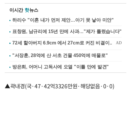
이시간
핫
뉴스
하리수 "이혼 내가 먼저 제안…아기 못 낳아 미안"
표창원, 남규리에 15년 만에 사과…"제가 틀렸습니다"
"서장훈, 28억에 산 서초 건물 450억에 매물로"
방은희, 어머니 고독사에 오열 "이틀 만에 발견"
▲곽내경(국·47·42억3326만원·해당없음·0·0)