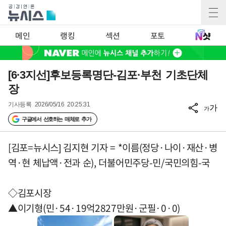
메인
랭킹
섹션
포토
[6·3지선]후보등록명단-김포·부천 기초단체
장
기사등록
2026/05/16 20:25:31
가
가
구글에서 선호하는 매체로 추가
[김포=뉴시스] 김지현 기자 = *이름(정당·나이·재산·병
역·현 체납액·전과 순), 더불어민주당-민/국민의힘-국
◇김포시장
▲이기형(민·54·19억2827만원·군필·0·0)