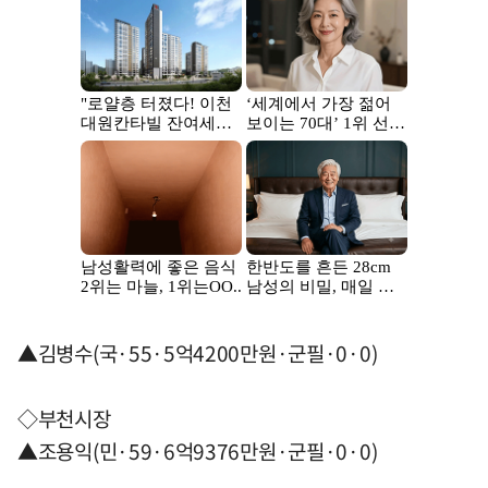
▲김병수(국·55·5억4200만원·군필·0·0)
◇부천시장
▲조용익(민·59·6억9376만원·군필·0·0)