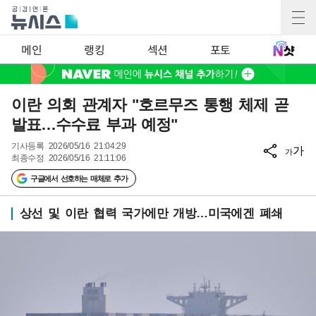
메인
랭킹
섹션
포토
이란 의회 관계자 "호르무즈 통행 체제 곧
발표…수수료 부과 예정"
기사등록
2026/05/16 21:04:29
가
가
최종수정
2026/05/16 21:11:06
구글에서 선호하는 매체로 추가
상선 및 이란 협력 국가에만 개방…미국에겐 폐쇄