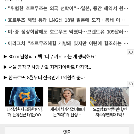
"위험한 호르무즈는 외국 선박이"…일본, 중간 해역서 원유 넘겨 받아
호르무즈 해협 통과 LNG선 18일 일본에 도착…봉쇄 이후 처음
미·중 정상회담에도 호르무즈 막혔다…브렌트유 109달러 돌파
아라그치 "호르무즈해협 개방돼 있지만 이란에 협조하는 선박만 통행 가능"
댓글