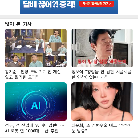
많이 본 기사
황기순 "원정 도박으로 전 재산
정보석 "황정음 전 남편 서글서글
잃고 필리핀 도피"
한 인상이었는데…"
정부, 전 산업에 'AI 옷' 입힌다…
최준희, 또 성형수술 예고 "짝짝이
AI 로봇 연 1000대 보급 추진
눈 탈출"