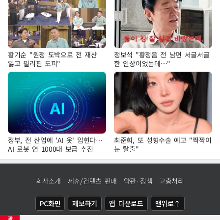
황기순 "원정 도박으로 전 재산
정보석 "황정음 전 남편 서글서글
잃고 필리핀 도피"
한 인상이었는데…"
정부, 전 산업에 'AI 옷' 입힌다…
최준희, 또 성형수술 예고 "짝짝이
AI 로봇 연 1000대 보급 추진
눈 탈출"
회사소개
제휴/컨텐츠 판매
약관·정책
고충처리
PC화면
제보하기
앱 다운로드
맨위로↑
광