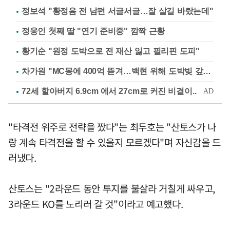
정보석 "황정음 전 남편 서글서글…잘 살길 바랐는데"
정웅인 첫째 딸 "연기 준비중" 깜짝 근황
황기순 "원정 도박으로 전 재산 잃고 필리핀 도피"
차가원 "MC몽에 400억 뜯겨…백현 위해 도박빚 갚아줘"
"타격전 위주로 전략을 짰다"는 최두호는 "산토스가 나
랑 계속 타격전을 할 수 있을지 모르겠다"며 자신감을 드
러냈다.
산토스는 "2라운드 동안 투지를 불살라 거칠게 싸우고,
3라운드 KO를 노리러 갈 것"이라고 예고했다.