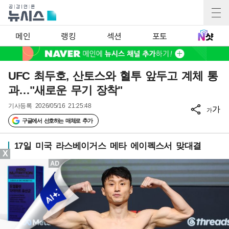
메인
랭킹
섹션
포토
UFC 최두호, 산토스와 혈투 앞두고 계체 통
과…"새로운 무기 장착"
기사등록
2026/05/16 21:25:48
가
가
구글에서 선호하는 매체로 추가
17일 미국 라스베이거스 메타 에이펙스서 맞대결
X