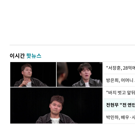
이시간
핫뉴스
"서장훈, 28억
방은희, 어머니 
"바지 벗고 앞
박민하, 배우·