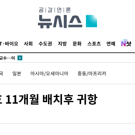
에서 두차
부장 기소
"
협회
IT·바이오
사회
수도권
지방
문화
스포츠
연예
 교수…이
 절차 개시
액
국
일본
아시아/오세아니아
중동/아프리카
 사망
 11개월 배치후 귀항
 CDC
 압수수색
위 등 9곳