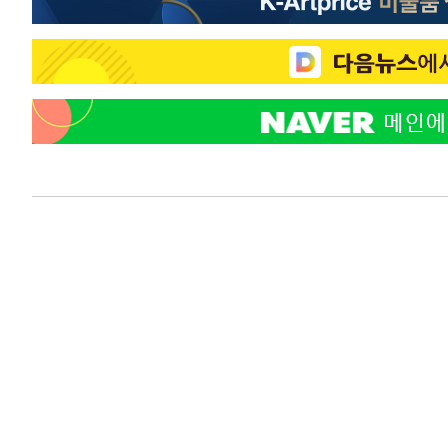
-12901초 전 >
[속보]'300억원대 사기 혐의' 차가원 대표 구속 송치
-12095초 전 >
"미 전국적 살모네라 식중독 원인은 멕시코산 할라피뇨"--
-10608초 전 >
[속보]경찰·노동부, HL만도 평택사업장 끼임 사망 관련
-10489초 전 >
[속보]합수본, '투표율 허위 입력' 중앙·서울·경기도 선관
압수수색
-10244초 전 >
[속보]원·달러 환율, 오전 9시 1423.8원
-10040초 전 >
[속보]삼성전자·SK하이닉스 동반 강보합…1%대 상승 
-10026초 전 >
[속보]코스닥, 5.95포인트(0.74%) 상승한 807.62개장
-9994초 전 >
[속보]코스피, 6300선 재탈환…1.09% 오른 6365.07 개
-7159초 전 >
시리아 다마스쿠스 교외에서 미니버스 폭발.. 14명 부상, 
-6457초 전 >
입추에도 극한더위…서울 낮 39도 '폭염중대경보'
-1421초 전 >
이란, 호르무즈서 "적국 목표물들"과 대치로 남부 케슘섬
례 큰 폭발음