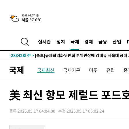
-1421초 전 >
이란, 호르무즈서 "적국 목표물들"과 대치로 남부 케슘섬
2026.08.07 (금)
서울 37.6℃
례 큰 폭발음
-30476초 전 >
[속보]종합특검, '계엄 수용공간 확보' 신용해 前교정본
-29349초 전 >
외신들도 주목한 韓축구 파문…"국민적 공분에 수사 재개
-29320초 전 >
11시간 압수수색에 성접대 파문까지…'쑥대밭' 된 축구
실시간
정치
국제
경제
금융
산업
-28342초 전 >
[속보]규제합리화위원회 부위원장에 김태유 서울대 공대
병태 후임
-24700초 전 >
[속보]국힘 윤리위, '돌려차기 발언' 진종오·서범수 징계
-20025초 전 >
[속보] 7월 중국 수출 23.9%↑ 수입 27.5%↑…무역총
국제
국제최신
국제기구
미주
유럽
중
25.3%↑
-17185초 전 >
[속보]'채상병 순직 책임' 임성근, 항소심도 징역 3년
-17051초 전 >
[속보]종합특검, '관저이전 봐주기 감사' 유병호 구속기소
-13651초 전 >
민주 콩고 에볼라환자 4천명 돌파, 4053명 발생 1850명
美 최신 항모 제럴드 포드호
-12901초 전 >
[속보]'300억원대 사기 혐의' 차가원 대표 구속 송치
-12095초 전 >
"미 전국적 살모네라 식중독 원인은 멕시코산 할라피뇨"--
등록 2026.05.17 04:04:00
수정 2026.05.17 06:02:24
-10608초 전 >
[속보]경찰·노동부, HL만도 평택사업장 끼임 사망 관련
-10489초 전 >
[속보]합수본, '투표율 허위 입력' 중앙·서울·경기도 선관
압수수색