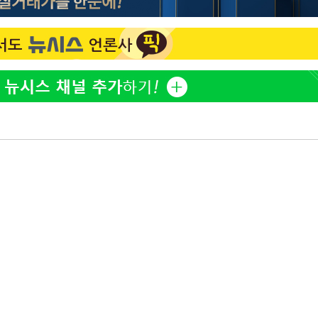
"서장훈, 28억에 산 서초 
1
450억에 매물로"
 CDC
 압수수색
전현무 "전 연인 집착에 
2
위 등 9곳
"여군 지원 막힌 UDT 훈
3
출발
다"…707 출신 女유튜버 
박찬민 딸 박민하, 배우
4
장
니…여유로운 근황 공개
3명은 중태
"신약 찾자"…정부 과제로
5
바이오
에서 두차
"한강수영장, 문신 노출 이
6
"출입 막는 건 명백한 차별
구윤철 "실거주 30억 이
7
세 모두 완화"