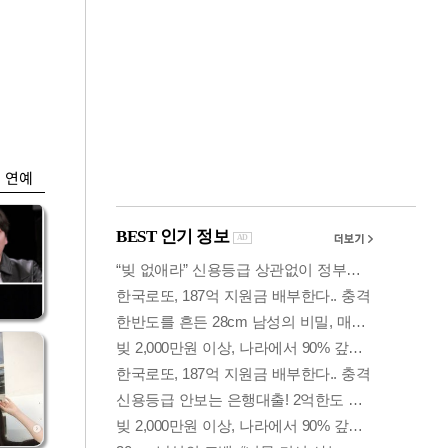
금융
0
코스피·코스닥, 동반
세부
상승 후 하락…혼조
세 계속
연예