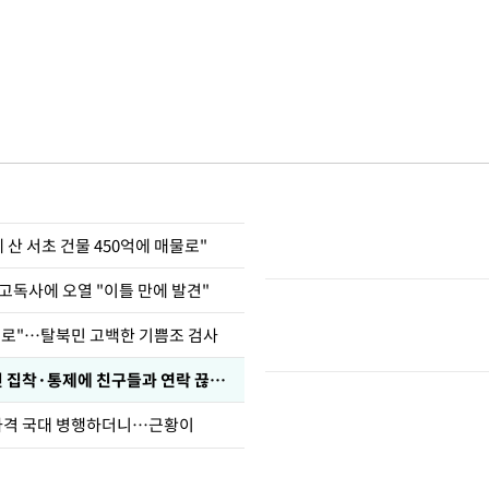
에 산 서초 건물 450억에 매물로"
고독사에 오열 "이틀 만에 발견"
뒤로"…탈북민 고백한 기쁨조 검사
전현무 "전 연인 집착·통제에 친구들과 연락 끊겨"
사격 국대 병행하더니…근황이