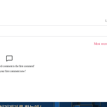
출발
장
3명은 중태
에서 두차
부장 기소
"
협회
 교수…이
 절차 개시
액
 사망