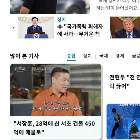
"요새 날씨가 너무 더
하는 일이 늘어났어요.
거나, 누가 길을 막고 
정치
(40대 직장인 A씨) 
문가
李 "국가폭력 피해자
에도 쉽게 짜증을 내거
에 사과…무거운 책
있다. 높은 기온과 습
황제
임감"
많이 본 기사
종합
정치
국제
경제
금
전현무 "전 
락 끊어"
"서장훈, 28억에 산 서초 건물 450
억에 매물로"