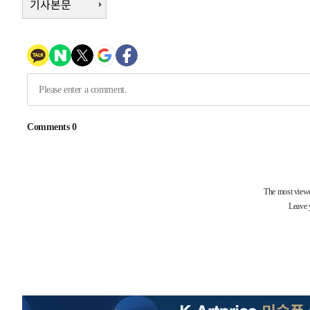
-10244초 전 >
[속보]원·달러 환율, 오전 9시 1423.8원
기사본문
-10040초 전 >
[속보]삼성전자·SK하이닉스 동반 강보합…1%대 상승 
-10026초 전 >
[속보]코스닥, 5.95포인트(0.74%) 상승한 807.62개장
-9994초 전 >
[속보]코스피, 6300선 재탈환…1.09% 오른 6365.07 개
-7159초 전 >
시리아 다마스쿠스 교외에서 미니버스 폭발.. 14명 부상, 
-6457초 전 >
입추에도 극한더위…서울 낮 39도 '폭염중대경보'
-1421초 전 >
이란, 호르무즈서 "적국 목표물들"과 대치로 남부 케슘섬
례 큰 폭발음
-30476초 전 >
[속보]종합특검, '계엄 수용공간 확보' 신용해 前교정본
-29349초 전 >
외신들도 주목한 韓축구 파문…"국민적 공분에 수사 재개
-29320초 전 >
11시간 압수수색에 성접대 파문까지…'쑥대밭' 된 축구
-28342초 전 >
[속보]규제합리화위원회 부위원장에 김태유 서울대 공대
병태 후임
-24700초 전 >
[속보]국힘 윤리위, '돌려차기 발언' 진종오·서범수 징계
-20025초 전 >
[속보] 7월 중국 수출 23.9%↑ 수입 27.5%↑…무역총
25.3%↑
-17185초 전 >
[속보]'채상병 순직 책임' 임성근, 항소심도 징역 3년
-17051초 전 >
[속보]종합특검, '관저이전 봐주기 감사' 유병호 구속기소
-13651초 전 >
민주 콩고 에볼라환자 4천명 돌파, 4053명 발생 1850명