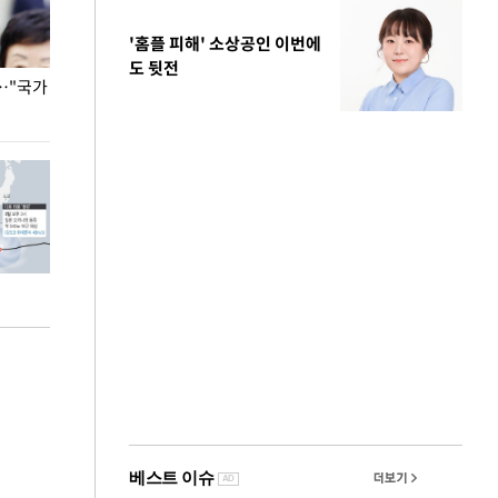
'홈플 피해' 소상공인 이번에
도 뒷전
…"국가
홈플러스, 67개 점포 가오픈… 13일 정식 개장
오세훈 서울시장,
환경 점검