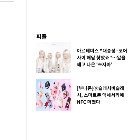
피플
아르테미스 "대중성·코어
사이 해답 찾았죠"…알을
깨고 나온 '초자아'
[부니콘]⑥슬래시비슬래
시, 스마트폰 액세서리에
NFC 더했다