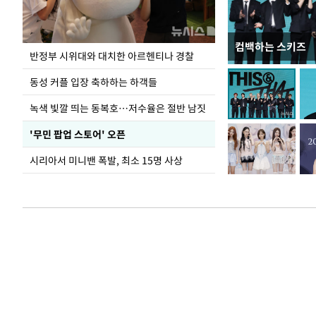
컴백하는 스키즈
지석천 뒤덮은 
반정부 시위대와 대치한 아르헨티나 경찰
동성 커플 입장 축하하는 하객들
녹색 빛깔 띄는 동복호…저수율은 절반 남짓
'무민 팝업 스토어' 오픈
시리아서 미니밴 폭발, 최소 15명 사상