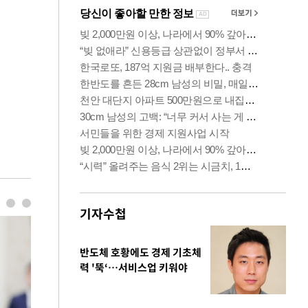
기자수첩
반도체 호황에도 경제 기초체
력 '뚝‘…서비스업 키워야