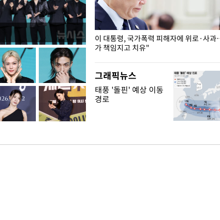
개구리밥
이 대통령, 국가폭력 피해자에 위로·사과
가 책임지고 치유"
그래픽뉴스
태풍 '돌핀' 예상 이동
경로