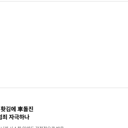
·홧김에 車돌진
 범죄 자극하나