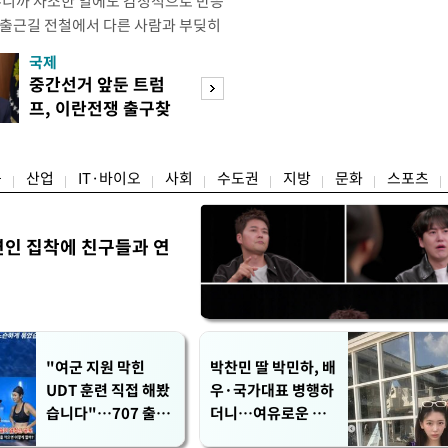
우니까 사소한 일에도 감정적으로 반응
 출근길 전철에서 다른 사람과 부딪히
서 있으면 짜증이 확 올라오더라고요."
국제
경제
유례없는 폭염이 이어지면서 사소한 자극
중간선거 앞둔 트럼
구윤철 "실거주 3
나 감정적으로 반응하는 사람이 늘고
프, 이란전쟁 출구찾
억 이하 주택은 
도가 불쾌감과 공격성을 높이는 데다
기 속도
담 줄어"
융
산업
IT·바이오
사회
수도권
지방
문화
스포츠
연인 집착에 친구들과 연
"여군 지원 막힌
박찬민 딸 박민하, 배
UDT 훈련 직접 해봤
우·국가대표 병행하
습니다"…707 출신
더니…여유로운 근
女유튜버 '완벽 소
황 공개