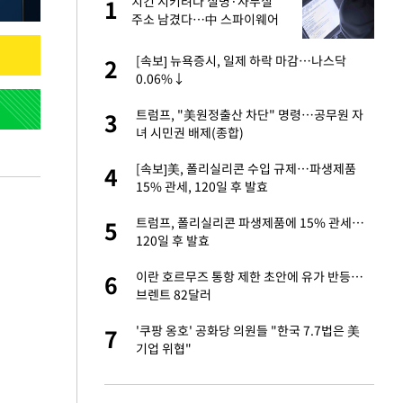
건물
치킨 시키려다 실명·사무실
1
1
주소 남겼다…中 스파이웨어
꼬리 밟혔다
친구들과 연락 끊어"
[속보] 뉴욕증시, 일제 하락 마감…나스닥
2
2
0.06%↓
련 직접 해봤습니
트럼프, "美원정출산 차단" 명령…공무원 자
3
3
'완벽 소화'
녀 시민권 배제(종합)
·국가대표 병행하더
[속보]美, 폴리실리콘 수입 규제…파생제품
4
4
15% 관세, 120일 후 발효
 속도내는 K-제약
트럼프, 폴리실리콘 파생제품에 15% 관세…
5
5
120일 후 발효
용객 제한을" vs
이란 호르무즈 통항 제한 초안에 유가 반등…
6
6
"
브렌트 82달러
하 주택은 보유·양도
'쿠팡 옹호' 공화당 의원들 "한국 7.7법은 美
7
7
기업 위협"