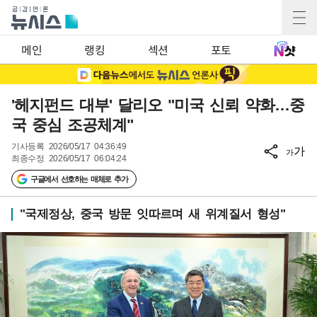
메인
랭킹
섹션
포토
'헤지펀드 대부' 달리오 "미국 신뢰 약화…중
국 중심 조공체계"
기사등록
2026/05/17 04:36:49
가
가
최종수정
2026/05/17 06:04:24
구글에서 선호하는 매체로 추가
"국제정상, 중국 방문 잇따르며 새 위계질서 형성"