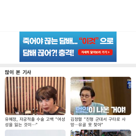
많이 본 기사
유혜정, 자궁적출 수술 고백 "여성
김정렬 "친형 군대서 구타로 사
성을 잃는 것이…"
망…유골 못 찾아"